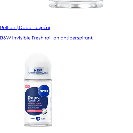
Roll on | Dobar osjećaj
B&W Invisible Fresh roll-on antiperspirant