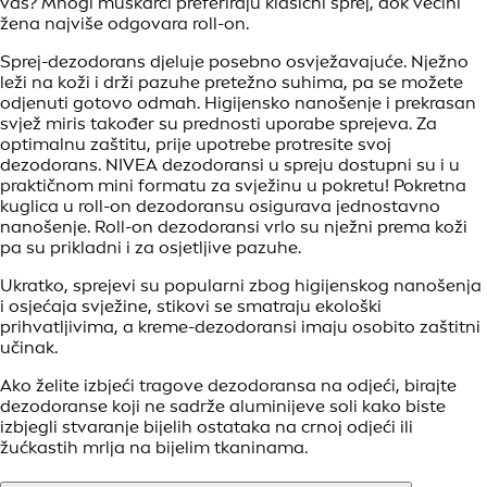
vas? Mnogi muškarci preferiraju klasični sprej, dok većini
žena najviše odgovara roll-on.
Sprej-dezodorans djeluje posebno osvježavajuće. Nježno
leži na koži i drži pazuhe pretežno suhima, pa se možete
odjenuti gotovo odmah. Higijensko nanošenje i prekrasan
svjež miris također su prednosti uporabe sprejeva. Za
optimalnu zaštitu, prije upotrebe protresite svoj
dezodorans. NIVEA dezodoransi u spreju dostupni su i u
praktičnom mini formatu za svježinu u pokretu! Pokretna
kuglica u roll-on dezodoransu osigurava jednostavno
nanošenje. Roll-on dezodoransi vrlo su nježni prema koži
pa su prikladni i za osjetljive pazuhe.
Ukratko, sprejevi su popularni zbog higijenskog nanošenja
i osjećaja svježine, stikovi se smatraju ekološki
prihvatljivima, a kreme-dezodoransi imaju osobito zaštitni
učinak.
Ako želite izbjeći tragove dezodoransa na odjeći, birajte
dezodoranse koji ne sadrže aluminijeve soli kako biste
izbjegli stvaranje bijelih ostataka na crnoj odjeći ili
žućkastih mrlja na bijelim tkaninama.