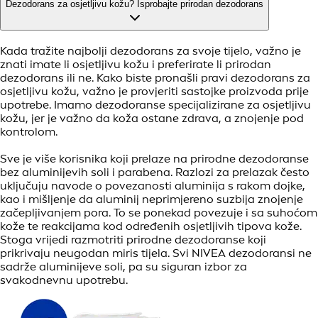
Dezodorans za osjetljivu kožu? Isprobajte prirodan dezodorans
Kada tražite najbolji dezodorans za svoje tijelo, važno je
znati imate li osjetljivu kožu i preferirate li prirodan
dezodorans ili ne. Kako biste pronašli pravi dezodorans za
osjetljivu kožu, važno je provjeriti sastojke proizvoda prije
upotrebe. Imamo dezodoranse specijalizirane za osjetljivu
kožu, jer je važno da koža ostane zdrava, a znojenje pod
kontrolom.
Sve je više korisnika koji prelaze na prirodne dezodoranse
bez aluminijevih soli i parabena. Razlozi za prelazak često
uključuju navode o povezanosti aluminija s rakom dojke,
kao i mišljenje da aluminij neprimjereno suzbija znojenje
začepljivanjem pora. To se ponekad povezuje i sa suhoćom
kože te reakcijama kod određenih osjetljivih tipova kože.
Stoga vrijedi razmotriti prirodne dezodoranse koji
prikrivaju neugodan miris tijela. Svi NIVEA dezodoransi ne
sadrže aluminijeve soli, pa su siguran izbor za
svakodnevnu upotrebu.