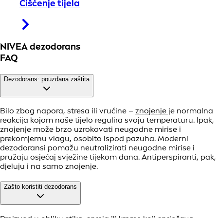
Čišćenje tijela
NIVEA dezodorans
FAQ
Dezodorans: pouzdana zaštita
Bilo zbog napora, stresa ili vrućine –
znojenje
je normalna
reakcija kojom naše tijelo regulira svoju temperaturu. Ipak,
znojenje može brzo uzrokovati neugodne mirise i
prekomjernu vlagu, osobito ispod pazuha. Moderni
dezodoransi pomažu neutralizirati neugodne mirise i
pružaju osjećaj svježine tijekom dana. Antiperspiranti, pak,
djeluju i na samo znojenje.
Zašto koristiti dezodorans