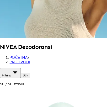
NIVEA
Dezodoransi
POČETNA
/
PROIZVODI
Filtriraj
Stik
50 / 50 stavki