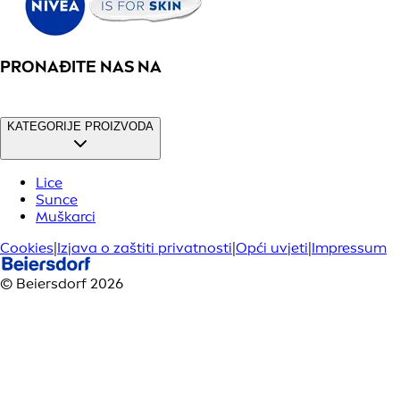
PRONAĐITE NAS NA
KATEGORIJE PROIZVODA
Lice
Sunce
Muškarci
Cookies
|
Izjava o zaštiti privatnosti
|
Opći uvjeti
|
Impressum
© Beiersdorf 2026