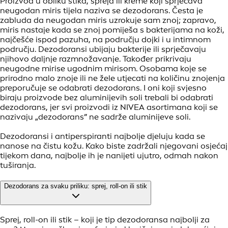
Proizvod u obliku stika, spreja ili kreme koji sprječava
neugodan miris tijela naziva se dezodorans. Česta je
zabluda da neugodan miris uzrokuje sam znoj; zapravo,
miris nastaje kada se znoj pomiješa s bakterijama na koži,
najčešće ispod pazuha, na području dojki i u intimnom
području. Dezodoransi ubijaju bakterije ili sprječavaju
njihovo daljnje razmnožavanje. Također prikrivaju
neugodne mirise ugodnim mirisom. Osobama koje se
prirodno malo znoje ili ne žele utjecati na količinu znojenja
preporučuje se odabrati dezodorans. I oni koji svjesno
biraju proizvode bez aluminijevih soli trebali bi odabrati
dezodorans, jer svi proizvodi iz NIVEA asortimana koji se
nazivaju „dezodorans” ne sadrže aluminijeve soli.
Dezodoransi i antiperspiranti najbolje djeluju kada se
nanose na čistu kožu. Kako biste zadržali njegovani osjećaj
tijekom dana, najbolje ih je nanijeti ujutro, odmah nakon
tuširanja.
Dezodorans za svaku priliku: sprej, roll-on ili stik
Sprej, roll-on ili stik – koji je tip dezodoransa najbolji za