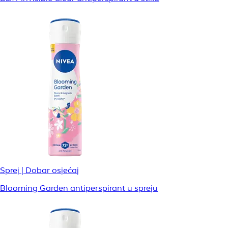
Sprej | Dobar osjećaj
Blooming Garden antiperspirant u spreju