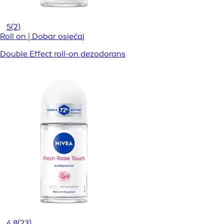
5
(2)
Roll on | Dobar osjećaj
Double Effect roll-on dezodorans
4,8
(23)