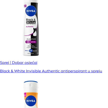
Sprej | Dobar osjećaj
Black & White Invisible Authentic antiperspirant u spreju