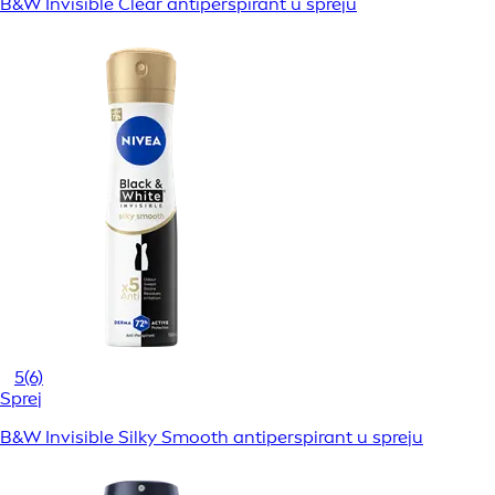
B&W Invisible Clear antiperspirant u spreju
5
(6)
Sprej
B&W Invisible Silky Smooth antiperspirant u spreju