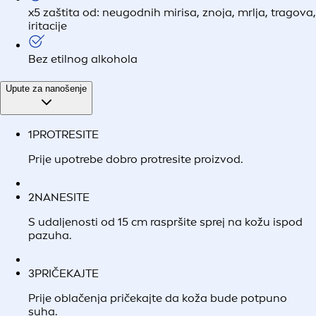
x5 zaštita od: neugodnih mirisa, znoja, mrlja, tragova,
iritacije
Bez etilnog alkohola
Upute za nanošenje
1
PROTRESITE
Prije upotrebe dobro protresite proizvod.
2
NANESITE
S udaljenosti od 15 cm raspršite sprej na kožu ispod
pazuha.
3
PRIČEKAJTE
Prije oblačenja pričekajte da koža bude potpuno
suha.