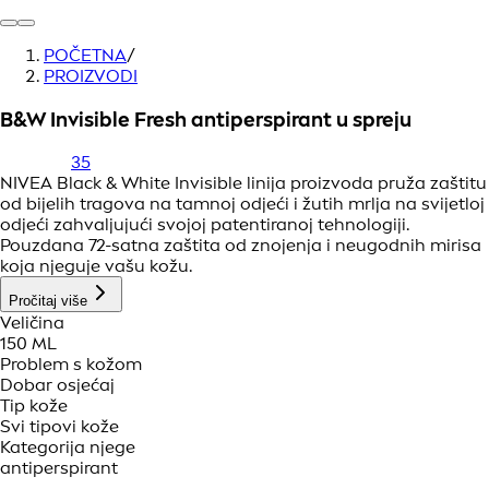
POČETNA
/
PROIZVODI
B&W Invisible Fresh antiperspirant u spreju
35
NIVEA Black & White Invisible linija proizvoda pruža zaštitu
od bijelih tragova na tamnoj odjeći i žutih mrlja na svijetloj
odjeći zahvaljujući svojoj patentiranoj tehnologiji.
Pouzdana 72-satna zaštita od znojenja i neugodnih mirisa
koja njeguje vašu kožu.
Pročitaj više
Veličina
150 ML
Problem s kožom
Dobar osjećaj
Tip kože
Svi tipovi kože
Kategorija njege
antiperspirant