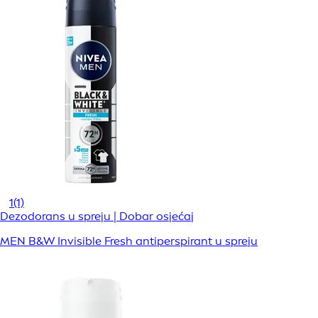
1
(1)
Dezodorans u spreju | Dobar osjećaj
MEN B&W Invisible Fresh antiperspirant u spreju