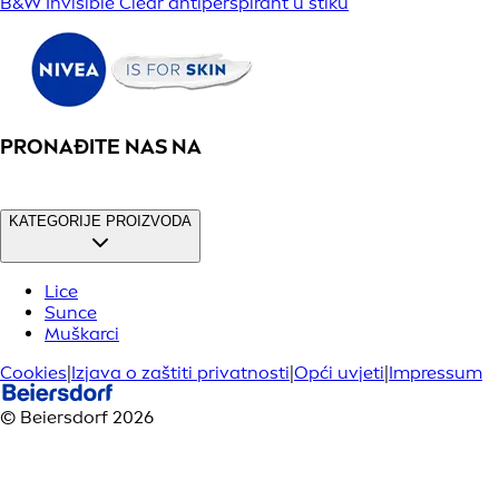
B&W Invisible Clear antiperspirant u stiku
PRONAĐITE NAS NA
KATEGORIJE PROIZVODA
Lice
Sunce
Muškarci
Cookies
|
Izjava o zaštiti privatnosti
|
Opći uvjeti
|
Impressum
© Beiersdorf 2026