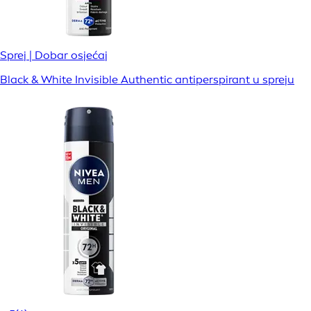
Sprej | Dobar osjećaj
Black & White Invisible Authentic antiperspirant u spreju