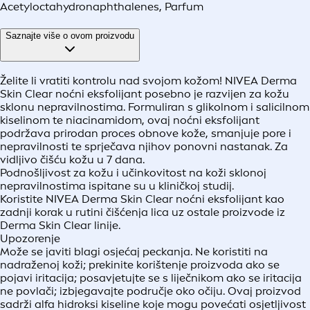
Acetyloctahydronaphthalenes, Parfum
Saznajte više o ovom proizvodu
Želite li vratiti kontrolu nad svojom kožom! NIVEA Derma
Skin Clear noćni eksfolijant posebno je razvijen za kožu
sklonu nepravilnostima. Formuliran s glikolnom i salicilnom
kiselinom te niacinamidom, ovaj noćni eksfolijant
podržava prirodan proces obnove kože, smanjuje pore i
nepravilnosti te sprječava njihov ponovni nastanak. Za
vidljivo čišću kožu u 7 dana.
Podnošljivost za kožu i učinkovitost na koži sklonoj
nepravilnostima ispitane su u kliničkoj studij.
Koristite NIVEA Derma Skin Clear noćni eksfolijant kao
zadnji korak u rutini čišćenja lica uz ostale proizvode iz
Derma Skin Clear linije.
Upozorenje
Može se javiti blagi osjećaj peckanja. Ne koristiti na
nadraženoj koži; prekinite korištenje proizvoda ako se
pojavi iritacija; posavjetujte se s liječnikom ako se iritacija
ne povlači; izbjegavajte područje oko očiju. Ovaj proizvod
sadrži alfa hidroksi kiseline koje mogu povećati osjetljivost