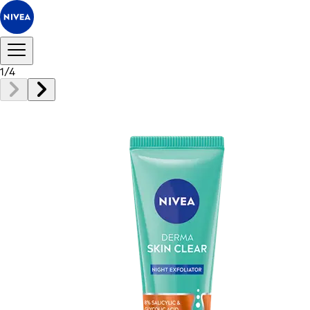
1
/
4