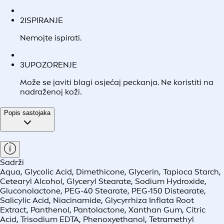
2
ISPIRANJE
Nemojte ispirati.
3
UPOZORENJE
Može se javiti blagi osjećaj peckanja. Ne koristiti na
nadraženoj koži.
Popis sastojaka
Sadrži
Aqua, Glycolic Acid, Dimethicone, Glycerin, Tapioca Starch,
Cetearyl Alcohol, Glyceryl Stearate, Sodium Hydroxide,
Gluconolactone, PEG-40 Stearate, PEG-150 Distearate,
Salicylic Acid, Niacinamide, Glycyrrhiza Inflata Root
Extract, Panthenol, Pantolactone, Xanthan Gum, Citric
Acid, Trisodium EDTA, Phenoxyethanol, Tetramethyl