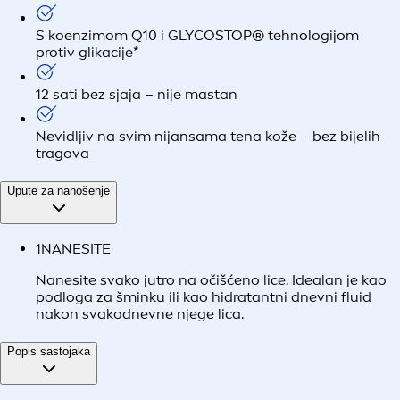
S koenzimom Q10 i GLYCOSTOP® tehnologijom
protiv glikacije*
12 sati bez sjaja – nije mastan
Nevidljiv na svim nijansama tena kože – bez bijelih
tragova
Upute za nanošenje
1
NANESITE
Nanesite svako jutro na očišćeno lice. Idealan je kao
podloga za šminku ili kao hidratantni dnevni fluid
nakon svakodnevne njege lica.
Popis sastojaka