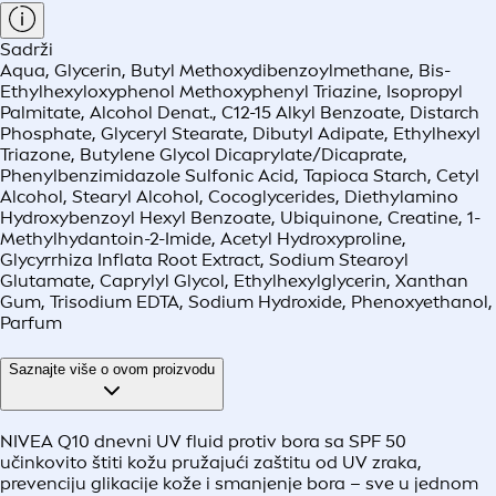
Sadrži
Aqua, Glycerin, Butyl Methoxydibenzoylmethane, Bis-
Ethylhexyloxyphenol Methoxyphenyl Triazine, Isopropyl
Palmitate, Alcohol Denat., C12-15 Alkyl Benzoate, Distarch
Phosphate, Glyceryl Stearate, Dibutyl Adipate, Ethylhexyl
Triazone, Butylene Glycol Dicaprylate/Dicaprate,
Phenylbenzimidazole Sulfonic Acid, Tapioca Starch, Cetyl
Alcohol, Stearyl Alcohol, Cocoglycerides, Diethylamino
Hydroxybenzoyl Hexyl Benzoate, Ubiquinone, Creatine, 1-
Methylhydantoin-2-Imide, Acetyl Hydroxyproline,
Glycyrrhiza Inflata Root Extract, Sodium Stearoyl
Glutamate, Caprylyl Glycol, Ethylhexylglycerin, Xanthan
Gum, Trisodium EDTA, Sodium Hydroxide, Phenoxyethanol,
Parfum
Saznajte više o ovom proizvodu
NIVEA Q10 dnevni UV fluid protiv bora sa SPF 50
učinkovito štiti kožu pružajući zaštitu od UV zraka,
prevenciju glikacije kože i smanjenje bora – sve u jednom