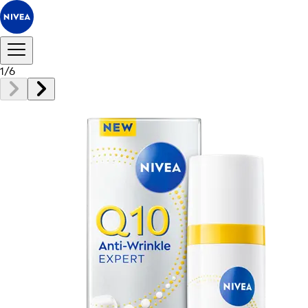
1
/
6