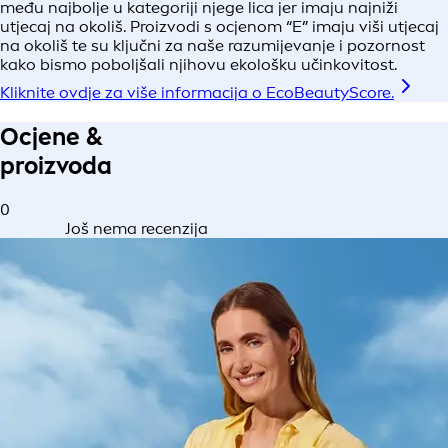
među najbolje u kategoriji njege lica jer imaju najniži
utjecaj na okoliš. Proizvodi s ocjenom “E” imaju viši utjecaj
na okoliš te su ključni za naše razumijevanje i pozornost
kako bismo poboljšali njihovu ekološku učinkovitost.
Kliknite ovdje za više informacija o EcoBeautyScore.
Ocjene &
proizvoda
0
Još nema recenzija