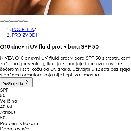
POČETNA
/
PROIZVODI
Q10 dnevni UV fluid protiv bora SPF 50
NIVEA Q10 dnevni UV fluid protiv bora SPF 50 s trostrukom
zaštitom prevenira glikaciju, smanjuje bore uzrokovane
šećerom i štiti kožu od UV zraka. Uživajte u 12 sati bez sjaja
s našom formulom koja nije ljepljiva i masna.
Pročitaj više
SPF
50
Veličina
40 ML
Atribut
50
Problem s kožom
Dobar osjećaj