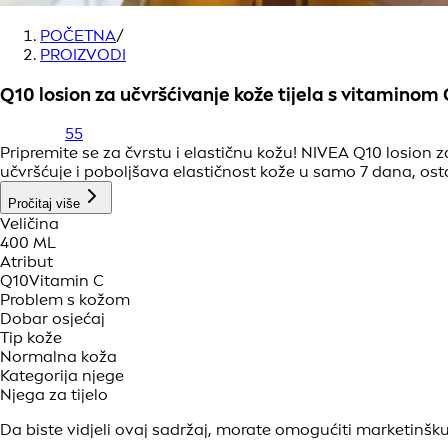
POČETNA
/
PROIZVODI
Q10 losion za učvršćivanje kože tijela s vitaminom 
55
Pripremite se za čvrstu i elastičnu kožu! NIVEA Q10 losion z
učvršćuje i poboljšava elastičnost kože u samo 7 dana, osta
Pročitaj više
Veličina
400 ML
Atribut
Q10
Vitamin C
Problem s kožom
Dobar osjećaj
Tip kože
Normalna koža
Kategorija njege
Njega za tijelo
Da biste vidjeli ovaj sadržaj, morate omogućiti marketinšku