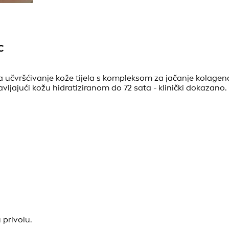
C
a učvršćivanje kože tijela s kompleksom za jačanje kolagena*,
vljajući kožu hidratiziranom do 72 sata - klinički dokazano.
 privolu.