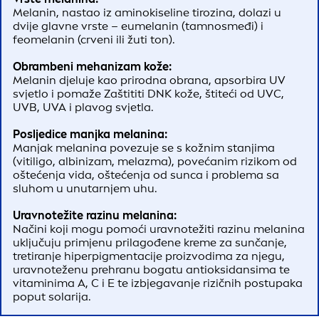
Melanin, nastao iz aminokiseline tirozina, dolazi u
dvije glavne vrste – eumelanin (tamnosmeđi) i
feomelanin (crveni ili žuti ton).
Obrambeni mehanizam kože:
Melanin djeluje kao prirodna obrana, apsorbira UV
svjetlo i pomaže Zaštititi DNK kože, štiteći od UVC,
UVB, UVA i plavog svjetla.
Posljedice manjka melanina:
Manjak melanina povezuje se s kožnim stanjima
(vitiligo, albinizam, melazma), povećanim rizikom od
oštećenja vida, oštećenja od sunca i problema sa
sluhom u unutarnjem uhu.
Uravnotežite razinu melanina:
Načini koji mogu pomoći uravnotežiti razinu melanina
uključuju primjenu prilagođene kreme za sunčanje,
tretiranje hiperpigmentacije proizvodima za njegu,
uravnoteženu prehranu bogatu antioksidansima te
vitaminima A, C i E te izbjegavanje rizičnih postupaka
poput solarija.