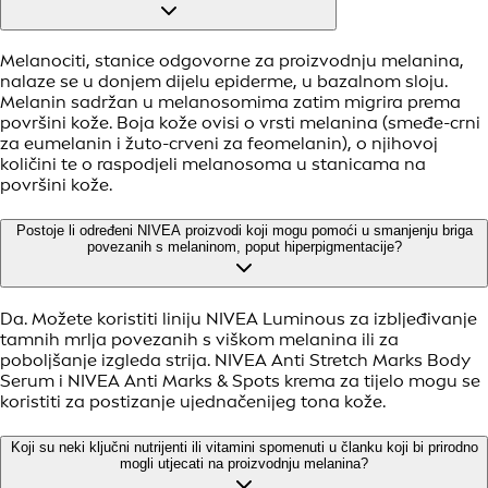
Melanociti, stanice odgovorne za proizvodnju melanina,
nalaze se u donjem dijelu epiderme, u bazalnom sloju.
Melanin sadržan u melanosomima zatim migrira prema
površini kože. Boja kože ovisi o vrsti melanina (smeđe-crni
za eumelanin i žuto-crveni za feomelanin), o njihovoj
količini te o raspodjeli melanosoma u stanicama na
površini kože.
Postoje li određeni NIVEA proizvodi koji mogu pomoći u smanjenju briga
povezanih s melaninom, poput hiperpigmentacije?
Da. Možete koristiti liniju NIVEA Luminous za izbljeđivanje
tamnih mrlja povezanih s viškom melanina ili za
poboljšanje izgleda strija. NIVEA Anti Stretch Marks Body
Serum i NIVEA Anti Marks & Spots krema za tijelo mogu se
koristiti za postizanje ujednačenijeg tona kože.
Koji su neki ključni nutrijenti ili vitamini spomenuti u članku koji bi prirodno
mogli utjecati na proizvodnju melanina?