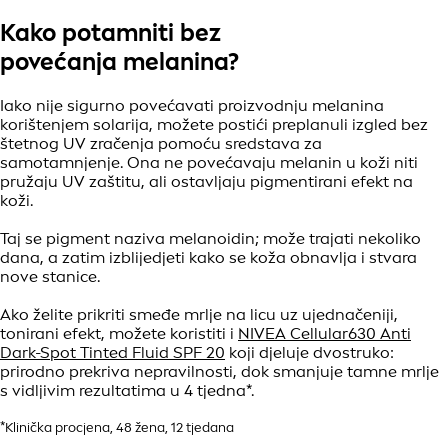
Kako potamniti bez
povećanja melanina?
Iako nije sigurno povećavati proizvodnju melanina
korištenjem solarija, možete postići preplanuli izgled bez
štetnog UV zračenja pomoću sredstava za
samotamnjenje. Ona ne povećavaju melanin u koži niti
pružaju UV zaštitu, ali ostavljaju pigmentirani efekt na
koži.
Taj se pigment naziva melanoidin; može trajati nekoliko
dana, a zatim izblijedjeti kako se koža obnavlja i stvara
nove stanice.
Ako želite prikriti smeđe mrlje na licu uz ujednačeniji,
tonirani efekt, možete koristiti i
NIVEA Cellular630 Anti
Dark-Spot Tinted Fluid SPF 20
koji djeluje dvostruko:
prirodno prekriva nepravilnosti, dok smanjuje tamne mrlje
s vidljivim rezultatima u 4 tjedna*.
*Klinička procjena, 48 žena, 12 tjedana