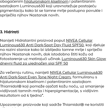
obogaćenim
hijaluronskom kiselinom
i patentiranim
sastojkom Luminous630 koji uravnotežuje postojeću
pigmentaciju kako bi se tamne mrlje postupno povukle i
spriječila njihov Nastanak novih.
3. Hidrirati
Nanijeti Hidratantni proizvod poput
NIVEA Cellular
Luminous630 Anti Dark-Spot Day Fluid SPF50
, koji djeluje
na razini stanice kako bi izblijedio tamne mrlje i spriječio
njihov Nastanak novih, dok istodobno štiti kožu od
fotostarenje uz matirajući učinak.
Luminous630 Skin Glow
dnevni fluid za ujednačen sjaj SPF 50
Za večernju rutinu, nanijeti
NIVEA Cellular Luminous630
Anti Dark-Spot Even Tone Night Cream
, formuliranu s
hijaluronskom kiselinom i patentiranim sastojkom
Thiamidol® koji pomaže ojačati kožu noću, uz smanjenje
vidljivosti tamnih mrlja i hiperpigmentacije, s vidljivim
rezultatom od 4 tjedna*.
Upozorenje: proizvode koji sadrže Thiamidol® ne koristiti