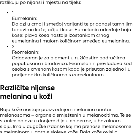
razlikuju po nijansi i mjestu na tijelu:
1
Eumelanin:
Dolazi u crnoj i smeđoj varijanti te pridonosi tamnijim
tonovima kože, očiju i kose. Eumelanin određuje boju
kose: plava kosa nastaje izostankom crnog
eumelanina i malom količinom smeđeg eumelanina.
2
Feomelanin:
Odgovoran je za pigment u ružičastim područjima
poput usana i bradavica. Feomelanin prevladava kod
osoba s crvenom kosom kada je prisutan zajedno i u
podjednakim količinama s eumelaninom.
Različite nijanse
melanina u koži
Boja kože nastaje proizvodnjom melanina unutar
melanosoma – organela smještenih u melanocitima. Te se
stanice nalaze u donjem dijelu epiderme, u bazalnom
sloju. Imaju dugačke izdanke kojima prenose melanosome
s melaninom u gornje slojeve kože. Boja kože ovisi o