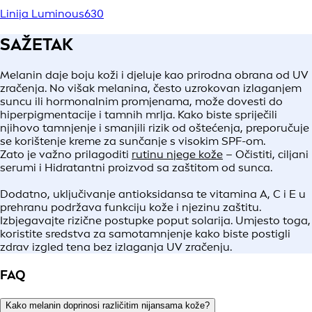
Linija Luminous630
SAŽETAK
Melanin daje boju koži i djeluje kao prirodna obrana od UV
zračenja. No višak melanina, često uzrokovan izlaganjem
suncu ili hormonalnim promjenama, može dovesti do
hiperpigmentacije i tamnih mrlja. Kako biste spriječili
njihovo tamnjenje i smanjili rizik od oštećenja, preporučuje
se korištenje kreme za sunčanje s visokim SPF-om.
Zato je važno prilagoditi
rutinu njege kože
– Očistiti, ciljani
serumi i Hidratantni proizvod sa zaštitom od sunca.
Dodatno, uključivanje antioksidansa te vitamina A, C i E u
prehranu podržava funkciju kože i njezinu zaštitu.
Izbjegavajte rizične postupke poput solarija. Umjesto toga,
koristite sredstva za samotamnjenje kako biste postigli
zdrav izgled tena bez izlaganja UV zračenju.
FAQ
Kako melanin doprinosi različitim nijansama kože?