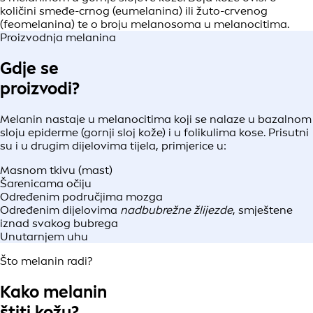
količini smeđe-crnog (eumelanina) ili žuto-crvenog
(feomelanina) te o broju melanosoma u melanocitima.
Proizvodnja melanina
Gdje se
proizvodi?
Melanin nastaje u melanocitima koji se nalaze u bazalnom
sloju epiderme (gornji sloj kože) i u folikulima kose. Prisutni
su i u drugim dijelovima tijela, primjerice u:
Masnom tkivu (mast)
Šarenicama očiju
Određenim područjima mozga
Određenim dijelovima
nadbubrežne žlijezde
, smještene
iznad svakog bubrega
Unutarnjem uhu
Što melanin radi?
Kako melanin
štiti kožu?