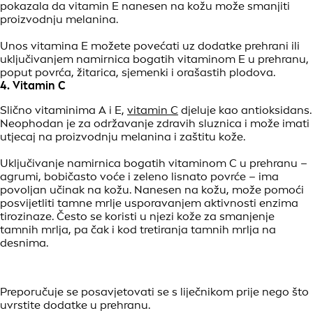
pokazala da vitamin E nanesen na kožu može smanjiti
proizvodnju melanina.
Unos vitamina E možete povećati uz dodatke prehrani ili
uključivanjem namirnica bogatih vitaminom E u prehranu,
poput povrća, žitarica, sjemenki i orašastih plodova.
4. Vitamin C
Slično vitaminima A i E,
vitamin C
djeluje kao antioksidans.
Neophodan je za održavanje zdravih sluznica i može imati
utjecaj na proizvodnju melanina i zaštitu kože.
Uključivanje namirnica bogatih vitaminom C u prehranu –
agrumi, bobičasto voće i zeleno lisnato povrće – ima
povoljan učinak na kožu. Nanesen na kožu, može pomoći
posvijetliti tamne mrlje usporavanjem aktivnosti enzima
tirozinaze. Često se koristi u njezi kože za smanjenje
tamnih mrlja, pa čak i kod tretiranja tamnih mrlja na
desnima.
Preporučuje se posavjetovati se s liječnikom prije nego što
uvrstite dodatke u prehranu.