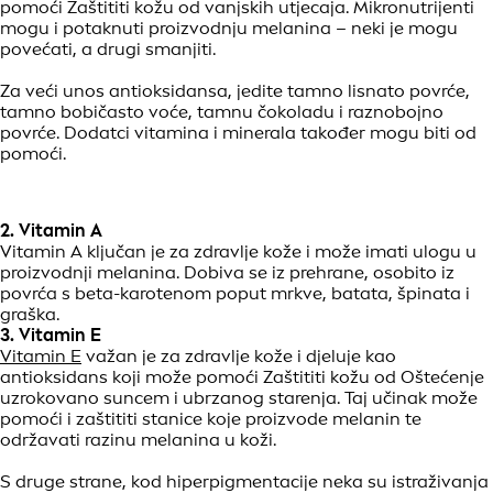
pomoći Zaštititi kožu od vanjskih utjecaja. Mikronutrijenti
mogu i potaknuti proizvodnju melanina – neki je mogu
povećati, a drugi smanjiti.
Za veći unos antioksidansa, jedite tamno lisnato povrće,
tamno bobičasto voće, tamnu čokoladu i raznobojno
povrće. Dodatci vitamina i minerala također mogu biti od
pomoći.
2. Vitamin A
Vitamin A ključan je za zdravlje kože i može imati ulogu u
proizvodnji melanina. Dobiva se iz prehrane, osobito iz
povrća s beta-karotenom poput mrkve, batata, špinata i
graška.
3. Vitamin E
Vitamin E
važan je za zdravlje kože i djeluje kao
antioksidans koji može pomoći Zaštititi kožu od Oštećenje
uzrokovano suncem i ubrzanog starenja. Taj učinak može
pomoći i zaštititi stanice koje proizvode melanin te
održavati razinu melanina u koži.
S druge strane, kod hiperpigmentacije neka su istraživanja