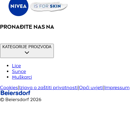
PRONAĐITE NAS NA
KATEGORIJE PROIZVODA
Lice
Sunce
Muškarci
Cookies
|
Izjava o zaštiti privatnosti
|
Opći uvjeti
|
Impressum
© Beiersdorf 2026