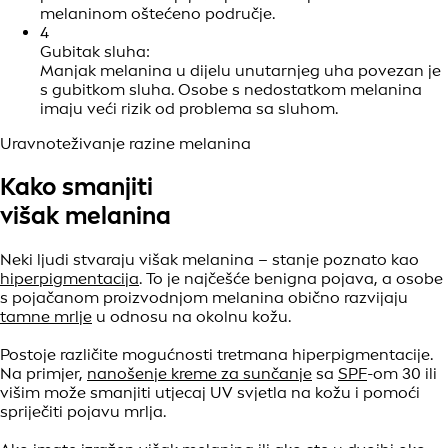
melaninom oštećeno područje.
4
Gubitak sluha:
Manjak melanina u dijelu unutarnjeg uha povezan je
s gubitkom sluha. Osobe s nedostatkom melanina
imaju veći rizik od problema sa sluhom.
Uravnoteživanje razine melanina
Kako smanjiti
višak melanina
Neki ljudi stvaraju višak melanina – stanje poznato kao
hiperpigmentacija
. To je najčešće benigna pojava, a osobe
s pojačanom proizvodnjom melanina obično razvijaju
tamne mrlje
u odnosu na okolnu kožu.
Postoje različite mogućnosti tretmana hiperpigmentacije.
Na primjer,
nanošenje kreme za sunčanje
sa
SPF
-om 30 ili
višim može smanjiti utjecaj UV svjetla na kožu i pomoći
spriječiti pojavu mrlja.