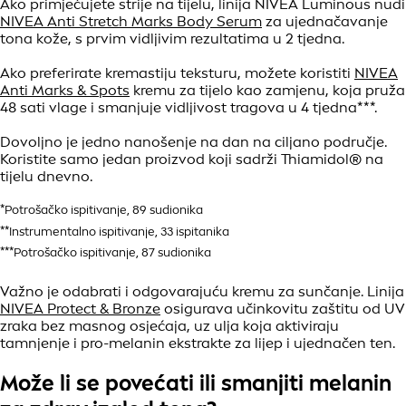
Ako primjećujete strije na tijelu, linija NIVEA Luminous nudi
NIVEA Anti Stretch Marks Body Serum
za ujednačavanje
tona kože, s prvim vidljivim rezultatima u 2 tjedna.
Ako preferirate kremastiju teksturu, možete koristiti
NIVEA
Anti Marks & Spots
kremu za tijelo kao zamjenu, koja pruža
48 sati vlage i smanjuje vidljivost tragova u 4 tjedna***.
Dovoljno je jedno nanošenje na dan na ciljano područje.
Koristite samo jedan proizvod koji sadrži Thiamidol® na
tijelu dnevno.
*Potrošačko ispitivanje, 89 sudionika
**Instrumentalno ispitivanje, 33 ispitanika
***Potrošačko ispitivanje, 87 sudionika
Važno je odabrati i odgovarajuću kremu za sunčanje. Linija
NIVEA Protect & Bronze
osigurava učinkovitu zaštitu od UV
zraka bez masnog osjećaja, uz ulja koja aktiviraju
tamnjenje i pro-melanin ekstrakte za lijep i ujednačen ten.
Može li se povećati ili smanjiti melanin