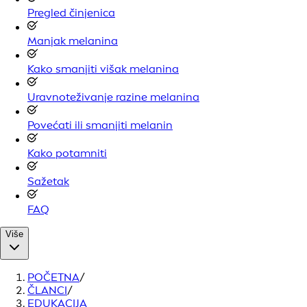
Pregled činjenica
Manjak melanina
Kako smanjiti višak melanina
Uravnoteživanje razine melanina
Povećati ili smanjiti melanin
Kako potamniti
Sažetak
FAQ
Više
POČETNA
/
ČLANCI
/
EDUKACIJA