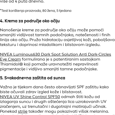
više od 4 puta dnevno.
*Test korištenja proizvoda, 80 žena, 5 tjedana
4. Krema za područje oko očiju
Nanošenje kreme za područje oko očiju može pomoći
smanjiti vidljivost tamnih podočnjaka, natečenosti i finih
linija oko očiju. Pruža hidrataciju osjetljivoj koži, poboljšava
teksturu i doprinosi mladolikom i blistavom izgledu.
NIVEA Luminous630 Dark Spot Solution Anti Dark-Circles
Eye Cream
formulirana je s patentiranim sastojkom
Thiamidol® koji pomaže uravnotežiti nepravilnosti
pigmentacije i vidljivo smanjiti tamne podočnjake.
5. Svakodnevna zaštita od sunca
Važno je tijekom dana često obnavljati SPF zaštitu kako
biste očuvali zdrav izgled kože i blistavost.
NIVEA UV Shine Control SPF50
odmah štiti kožu od
izlaganja suncu i drugih oštećenja lica uzrokovanih UV
zračenjem, uz trenutačni i dugotrajni matirajući učinak.
Ponekad
strije
također mogu pokazivati višak melanina.