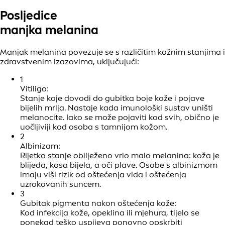
Posljedice
manjka melanina
Manjak melanina povezuje se s različitim kožnim stanjima i
zdravstvenim izazovima, uključujući:
1
Vitiligo:
Stanje koje dovodi do gubitka boje kože i pojave
bijelih mrlja. Nastaje kada imunološki sustav uništi
melanocite. Iako se može pojaviti kod svih, obično je
uočljiviji kod osoba s tamnijom kožom.
2
Albinizam:
Rijetko stanje obilježeno vrlo malo melanina: koža je
blijeda, kosa bijela, a oči plave. Osobe s albinizmom
imaju viši rizik od oštećenja vida i oštećenja
uzrokovanih suncem.
3
Gubitak pigmenta nakon oštećenja kože:
Kod infekcija kože, opeklina ili mjehura, tijelo se
ponekad teško uspijeva ponovno opskrbiti