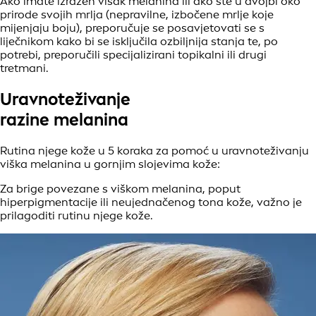
Ako imate izražen višak melanina ili ako ste u dvojbi oko
prirode svojih mrlja (nepravilne, izbočene mrlje koje
mijenjaju boju), preporučuje se posavjetovati se s
liječnikom kako bi se isključila ozbiljnija stanja te, po
potrebi, preporučili specijalizirani topikalni ili drugi
tretmani.
Uravnoteživanje
razine melanina
Rutina njege kože u 5 koraka za pomoć u uravnoteživanju
viška melanina u gornjim slojevima kože:
Za brige povezane s viškom melanina, poput
hiperpigmentacije ili neujednačenog tona kože, važno je
prilagoditi rutinu njege kože.