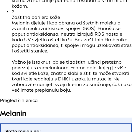
krema za sunčanje potrebna i osobama s tamnijom
kožom.
2
Zaštitna barijera kože
Melanin djeluje i kao obrana od štetnih molekula
zvanih reaktivni kisikovi spojevi (ROS). Ponaša se
poput antioksidansa, neutralizirajući ROS nastale
kada UV svjetlo ošteti kožu. Bez zaštitnih čimbenika
poput antioksidansa, ti spojevi mogu uzrokovati stres
i oštetiti stanice.
Važno je istaknuti da se ti zaštitni učinci pretežno
povezuju s eumelaninom. Feomelanin, kojeg je više
kod svijetle kože, znatno slabije štiti te može stvarati
tvari koje reagiraju s DNK i uzrokuju mutacije. Ne
zaboravite nanijeti svoju kremu za sunčanje, čak i ako
već imate preplanulu boju.
Pregled činjenica
Melanin
Vrste melanina: