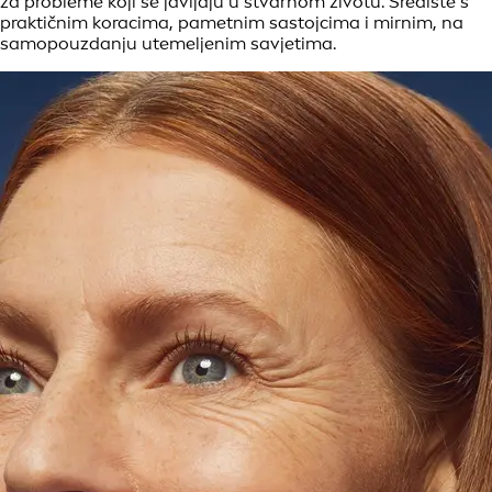
za probleme koji se javljaju u stvarnom životu. Središte s
praktičnim koracima, pametnim sastojcima i mirnim, na
samopouzdanju utemeljenim savjetima.