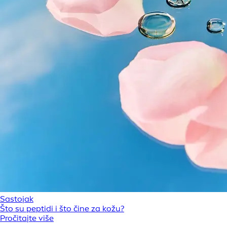
Sastojak
Što su peptidi i što čine za kožu?
Pročitajte više