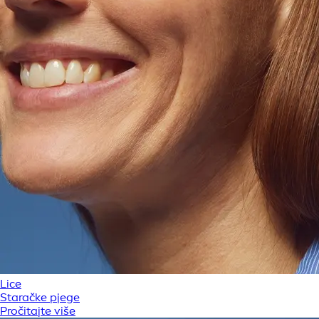
Lice
Staračke pjege
Pročitajte više