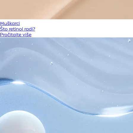
Muškarci
Što retinol radi?
Pročitajte više