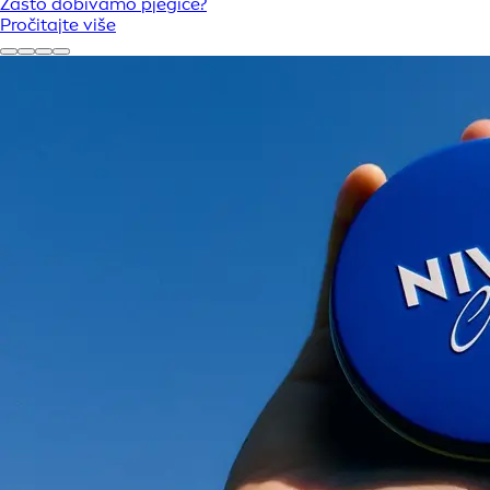
Zašto dobivamo pjegice?
Pročitajte više