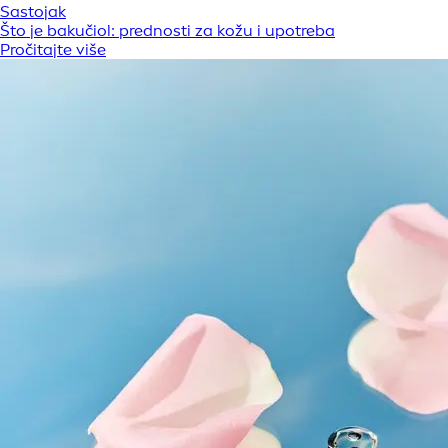
Sastojak
Što je bakučiol: prednosti za kožu i upotreba
Pročitajte više