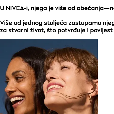
U
NIVEA
-i, njega je više od obećanja—
n
Više od jednog stoljeća zastupamo
nje
za
stvarni život
, što potvrđuje i povije