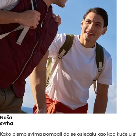
Naša
svrha
Kako bismo svima pomogli da se osjećaju kao kod kuće u s