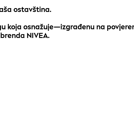
aša ostavština
.
gu koja osnažuje
—izgrađenu na povjeren
st brenda NIVEA.