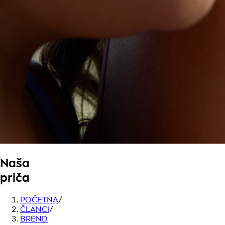
Naša
priča
POČETNA
/
ČLANCI
/
BREND