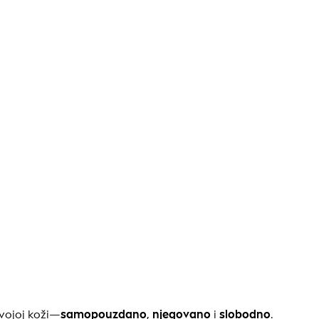
vojoj koži—
samopouzdano
,
njegovano
i
slobodno
.