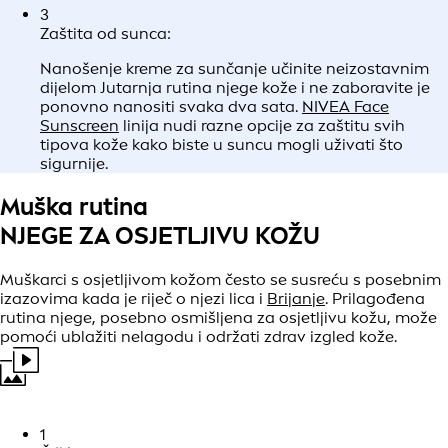
Kod njege osjetljive kože često je korisno usvojiti
Minimalna rutina njege kože.
1
Čišćenje:
Započnite s Nježnim čišćenjem – blagi Sredstvo za
čišćenje uklonit će nečistoće, višak sebuma i ostatke
šminke bez uklanjanja prirodnih ulja i bez dodatne
iritacije.
Isprobajte proizvod bez parfema,
NIVEA Micellar
Water Soothing
za osjetljivu kožu s kompleksom
aminokiselina i dekspantenolom, koji nježno Očistiti
kožu, uklanja šminku te istodobno kožu Hidratizira i
umiruje.
2
Hidratantna njega:
Nanesite blagu kremu za Hidratantnu njegu kako
biste kožu Hidrirali.
NIVEA Nourishing Day Care
intenzivno Njegovati kožu i Hidratizira kožu 24 sata.
Pruža osjećaj ugode zahvaljujući formuli obogaćenoj
NIVEA kompleksom za intenzivnu hidrataciju,