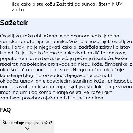
Rutinu njege započnite sredstvom za Čišćenje lica
kako biste uklonili nečistoće, prljavštinu i višak
masnoće. Vitamin E i mentol u
NIVEA MEN Sensitive
Face Wash
mogu pomoći Pročistiti Pore i smanjiti
sklonost izbijanju nepravilnosti, a kožu ostavljaju
glatkom na dodir.
2
Brijanje:
Mokro brijanje obično je nježnije prema osjetljivoj koži
od suhog brijanja, stoga je važno lice dobro navlažiti
prije početka.
Zatim na područje koje želite obrijati nanesite
NIVEA
MEN Sensitive Shaving Gel
. Alkohol-free formula (0 %
etilnog alkohola) sadrži ekstrakte kamilice i
hamamelisa (poznatog i kao
witch hazel
) te pomaže
Zaštititi kožu od znakova iritacije povezanih s
brijanjem, za temeljito i ugodno brijanje. Pokušajte se
brijati u smjeru rasta dlačica, jer brijanje u suprotnom
smjeru može izazvati dodatnu iritaciju i urasle
dlačice.
3