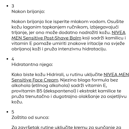
rutina njege, posebno osmišljena za osjetljivu kožu, može
pomoći ublažiti nelagodu i održati zdrav izgled kože.
1
Čišćenje: