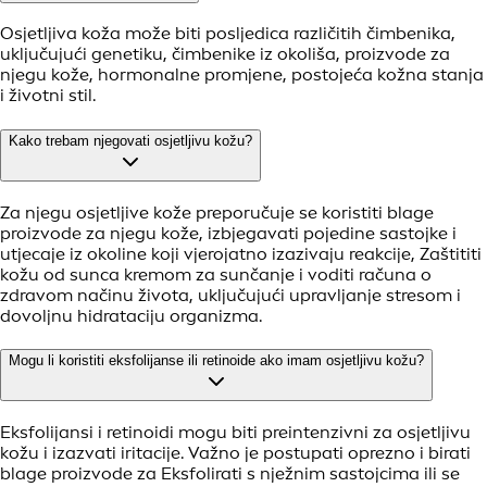
Nakon brijanja:
Nakon brijanja lice isperite mlakom vodom. Osušite
kožu laganim tapkanjem ručnikom, izbjegavajući
trljanje, jer ono može dodatno nadražiti kožu.
NIVEA
MEN Sensitive Post-Shave Balm
koji sadrži kamilicu i
vitamin E pomaže umiriti znakove iritacije na svježe
obrijanoj koži i pruža intenzivnu hidrataciju.
4
Hidratantna njega:
Kako biste kožu Hidrirali, u rutinu uključite
NIVEA MEN
Sensitive Face Cream
. Njezina blaga formula bez
alkohola (etilnog alkohola) sadrži vitamin E,
provitamin B5 (dekspantenol) i ekstrakt kamilice te
pruža trenutačno i dugotrajno olakšanje za osjetljivu
kožu.
5
Zaštita od sunca:
Za završetak rutine uključite kremu za sunčanje za
lice kako biste kožu Zaštititi od sunca i štetnih UV
zraka.