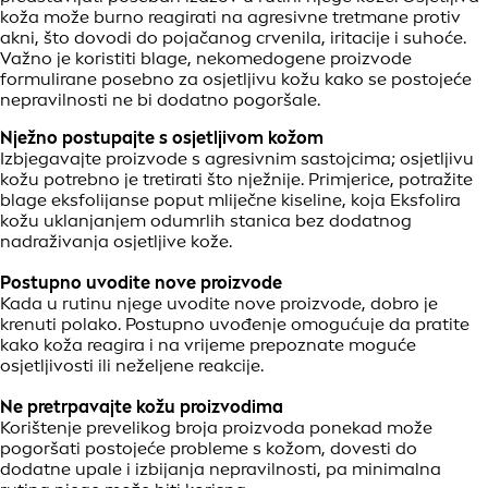
koža može burno reagirati na agresivne tretmane protiv
akni, što dovodi do pojačanog crvenila, iritacije i suhoće.
Važno je koristiti blage, nekomedogene proizvode
formulirane posebno za osjetljivu kožu kako se postojeće
nepravilnosti ne bi dodatno pogoršale.
Nježno postupajte s osjetljivom kožom
Izbjegavajte proizvode s agresivnim sastojcima; osjetljivu
kožu potrebno je tretirati što nježnije. Primjerice, potražite
blage eksfolijanse poput mliječne kiseline, koja Eksfolira
kožu uklanjanjem odumrlih stanica bez dodatnog
nadraživanja osjetljive kože.
Postupno uvodite nove proizvode
Kada u rutinu njege uvodite nove proizvode, dobro je
krenuti polako. Postupno uvođenje omogućuje da pratite
kako koža reagira i na vrijeme prepoznate moguće
osjetljivosti ili neželjene reakcije.
Ne pretrpavajte kožu proizvodima
Korištenje prevelikog broja proizvoda ponekad može
pogoršati postojeće probleme s kožom, dovesti do
dodatne upale i izbijanja nepravilnosti, pa minimalna