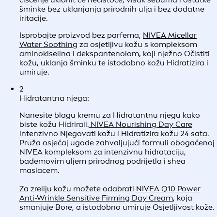
nekim osobama mogu biti nelagodne i dodatno
pojačati osjetljivost.
4
Testiranje na malom području kože:
Prije nego što novi proizvod, poput kreme ili Losiona,
nanesete na cijelo lice, isprobajte ga na malom
području kože (najčešće u pregibu lakta) kako biste
provjerili kako utječe na osjetljivost.
5
Savjetovanje s dermatologom:
Ako niste sigurni koji su proizvodi prikladni za vašu
osjetljivu kožu, razmislite o savjetovanju s
dermatologom. Može vam dati personalizirane
preporuke na temelju vašeg tipa kože i specifičnih
potreba.
Rutina njege za
OSJETLJIVU KOŽU