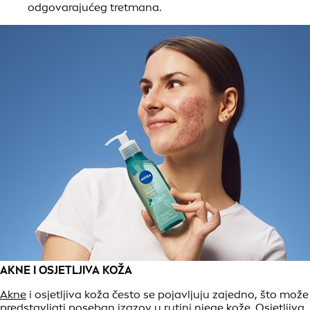
odgovarajućeg tretmana.
AKNE I OSJETLJIVA KOŽA
Akne
i osjetljiva koža često se pojavljuju zajedno, što može
predstavljati poseban izazov u rutini njege kože. Osjetljiva