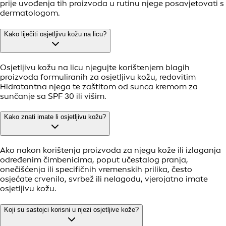
Sažetak
Osjetljiva koža obilježena je pojačanom reakcijom na
vanjske i unutarnje čimbenike. Važno je razumjeti osjetljivu
kožu i pravilno je njegovati kako bi zadržala zdrav i blistav
izgled. Osjetljiva koža može pokazivati različite znakove,
poput crvenila, svrbeža, osjećaja pečenja i suhoće. Može
reagirati na pojedine proizvode za njegu kože, čimbenike iz
okoliša ili čak emocionalni stres. Njega obično uključuje
korištenje blagih proizvoda, izbjegavanje poznatih
okidača, upravljanje postojećim stanjima kože i prilagodbu
načina života radi smanjenja osjetljivosti. Također je važno
imati na umu da kombiniranje osjetljive kože i akni
zahtijeva posebno nježan pristup tretmanima.
FAQ
Što uzrokuje osjetljivu kožu?
Osjetljiva koža može biti posljedica različitih čimbenika,