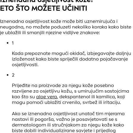
ETO ŠTO MOŽETE UČINITI
Iznenadna osjetljivost kože može biti uznemirujuća i
neugodna, no možete poduzeti nekoliko koraka kako biste
je ublažili ili smanjili njezine vidljive znakove:
1
Kada prepoznate mogući okidač, izbjegavajte daljnju
izloženost kako biste spriječili dodatno pojačavanje
osjetljivosti.
2
Prijeđite na proizvode za njegu kože posebno
razvijene za osjetljivu kožu, s umirujućim sastojcima
kao što su
aloe vera
, dekspantenol ili kamilica, koji
mogu pomoći ublažiti crvenilo, svrbež ili iritaciju.
Ako se iznenadna osjetljivost unatoč tim mjerama
nastavi ili pogorša, važno je posavjetovati se s
dermatologom ili stručnjakom za njegu kože kako
biste dobili individualizirane savjete i prijedlog