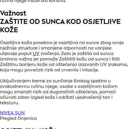
rutina njege može biti korisna.
Važnost
ZAŠTITE OD SUNCA KOD OSJETLJIVE
KOŽE
Osjetljiva koža posebno je osjetljiva na sunce zbog svoje
nježnije strukture i smanjene otpornosti na vanjske
utjecaje poput
UV
zračenja. Zato je zaštita od sunca
iznimno važna jer pomaže Zaštititi kožu od sunca i štiti
Zaštitnu barijeru kože od oštećenja izazvanih UV zrakama,
koja mogu povećati rizik od crvenila i iritacije.
Uključivanjem kreme za sunčanje širokog spektra u
svakodnevnu rutinu njege, osobe s osjetljivom kožom
mogu smanjiti rizik od dugoročnih oštećenja, pomoći
očuvati zdrav izgled kože i održati ujednačeniji ton i
teksturu.
NIVEA SUN
Pregled činjenica