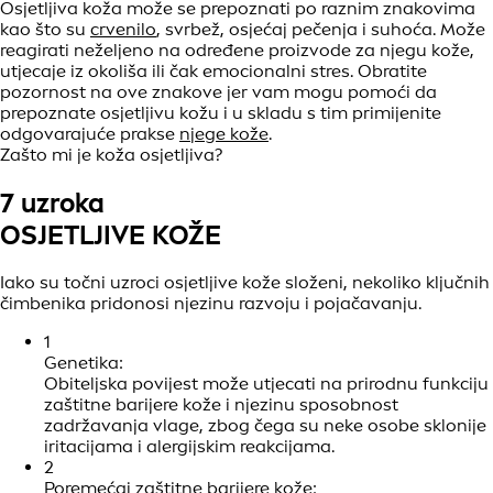
Osjetljiva koža može se prepoznati po raznim znakovima
kao što su
crvenilo
, svrbež, osjećaj pečenja i suhoća. Može
reagirati neželjeno na određene proizvode za njegu kože,
utjecaje iz okoliša ili čak emocionalni stres. Obratite
pozornost na ove znakove jer vam mogu pomoći da
prepoznate osjetljivu kožu i u skladu s tim primijenite
odgovarajuće prakse
njege kože
.
Zašto mi je koža osjetljiva?
7 uzroka
OSJETLJIVE KOŽE
Iako su točni uzroci osjetljive kože složeni, nekoliko ključnih
čimbenika pridonosi njezinu razvoju i pojačavanju.
1
Genetika:
Obiteljska povijest može utjecati na prirodnu funkciju
zaštitne barijere kože i njezinu sposobnost
zadržavanja vlage, zbog čega su neke osobe sklonije
iritacijama i alergijskim reakcijama.
2
Poremećaj zaštitne barijere kože: