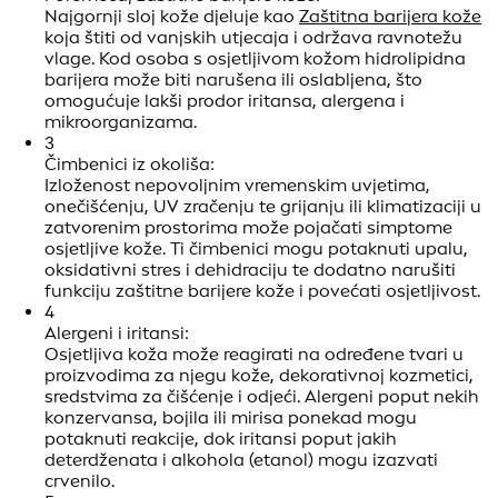
Najgornji sloj kože djeluje kao
Zaštitna barijera kože
koja štiti od vanjskih utjecaja i održava ravnotežu
vlage. Kod osoba s osjetljivom kožom hidrolipidna
barijera može biti narušena ili oslabljena, što
omogućuje lakši prodor iritansa, alergena i
mikroorganizama.
3
Čimbenici iz okoliša:
Izloženost nepovoljnim vremenskim uvjetima,
onečišćenju, UV zračenju te grijanju ili klimatizaciji u
zatvorenim prostorima može pojačati simptome
osjetljive kože. Ti čimbenici mogu potaknuti upalu,
oksidativni stres i dehidraciju te dodatno narušiti
funkciju zaštitne barijere kože i povećati osjetljivost.
4
Alergeni i iritansi:
Osjetljiva koža može reagirati na određene tvari u
proizvodima za njegu kože, dekorativnoj kozmetici,
sredstvima za čišćenje i odjeći. Alergeni poput nekih
konzervansa, bojila ili mirisa ponekad mogu
potaknuti reakcije, dok iritansi poput jakih
deterdženata i alkohola (etanol) mogu izazvati
crvenilo.