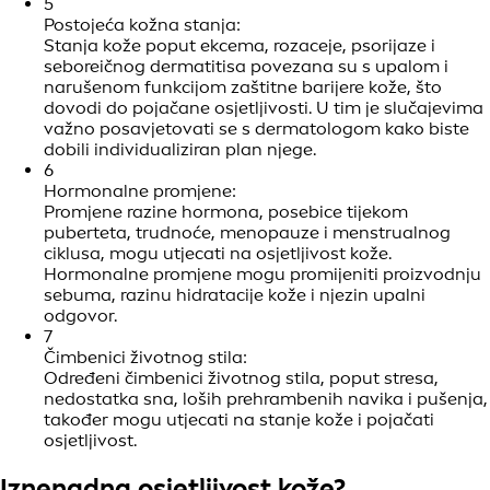
5
Postojeća kožna stanja:
Stanja kože poput ekcema, rozaceje, psorijaze i
seboreičnog dermatitisa povezana su s upalom i
narušenom funkcijom zaštitne barijere kože, što
dovodi do pojačane osjetljivosti. U tim je slučajevima
važno posavjetovati se s dermatologom kako biste
dobili individualiziran plan njege.
6
Hormonalne promjene:
Promjene razine hormona, posebice tijekom
puberteta, trudnoće, menopauze i menstrualnog
ciklusa, mogu utjecati na osjetljivost kože.
Hormonalne promjene mogu promijeniti proizvodnju
sebuma, razinu hidratacije kože i njezin upalni
odgovor.
7
Čimbenici životnog stila:
Određeni čimbenici životnog stila, poput stresa,
nedostatka sna, loših prehrambenih navika i pušenja,
također mogu utjecati na stanje kože i pojačati
osjetljivost.
Iznenadna osjetljivost kože?