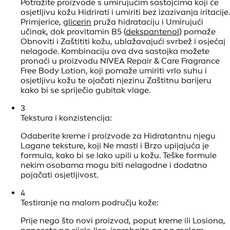
1
Hipoalergene formule:
Birajte kreme i proizvode za Hidratantnu njegu
označene kao hipoalergeni, jer su formulirani tako da
smanjuju rizik od alergijskih reakcija i iritacija. Ako