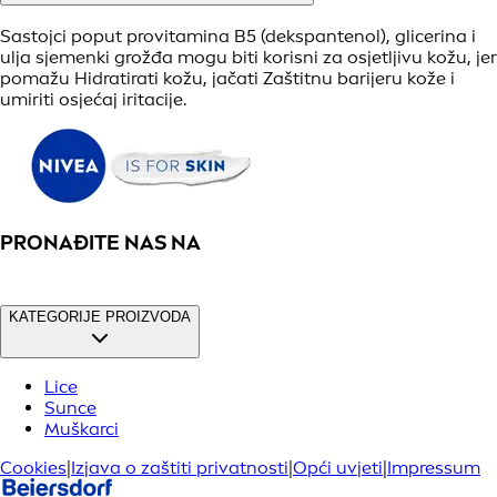
uključujući genetiku, čimbenike iz okoliša, proizvode za
njegu kože, hormonalne promjene, postojeća kožna stanja
i životni stil.
Kako trebam njegovati osjetljivu kožu?
Za njegu osjetljive kože preporučuje se koristiti blage
proizvode za njegu kože, izbjegavati pojedine sastojke i
utjecaje iz okoline koji vjerojatno izazivaju reakcije, Zaštititi
kožu od sunca kremom za sunčanje i voditi računa o
zdravom načinu života, uključujući upravljanje stresom i
dovoljnu hidrataciju organizma.
Mogu li koristiti eksfolijanse ili retinoide ako imam osjetljivu kožu?
Eksfolijansi i retinoidi mogu biti preintenzivni za osjetljivu
kožu i izazvati iritacije. Važno je postupati oprezno i birati
blage proizvode za Eksfolirati s nježnim sastojcima ili se
prije uvođenja tih proizvoda u rutinu njege posavjetovati s
dermatologom.