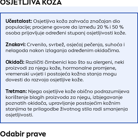
OSJETLJIVA KOŽA
Učestalost:
Osjetljiva koža zahvaća značajan dio
populacije; procjene govore da između 20 % i 50 %
osoba prijavljuje određeni stupanj osjetljivosti kože.
Znakovi:
Crvenilo, svrbež, osjećaj pečenja, suhoća i
nelagoda nakon izlaganja određenim okidačima.
Okidači:
Različiti čimbenici kao što su alergeni, neki
proizvodi za njegu kože, hormonalne promjene,
vremenski uvjeti i postojeća kožna stanja mogu
dovesti do razvoja osjetljive kože.
Tretman:
Njega osjetljive kože obično podrazumijeva
korištenje blagih proizvoda za njegu, izbjegavanje
poznatih okidača, upravljanje postojećim kožnim
stanjima te prilagodbe životnog stila radi smanjenja
osjetljivosti.
Odabir prave