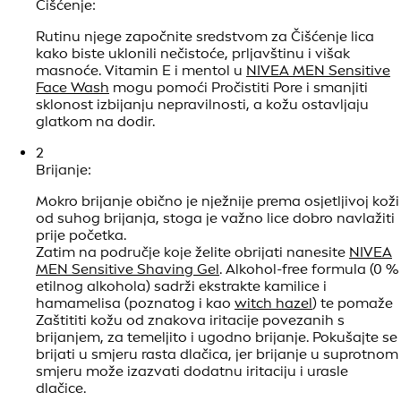
bademovim uljem prirodnog podrijetla i shea
maslacem.
Za zreliju kožu možete odabrati
NIVEA Q10 Power
Anti-Wrinkle Sensitive Firming Day Cream
, koja
smanjuje Bore, a istodobno umiruje Osjetljivost kože.
3
Zaštita od sunca:
Nanošenje kreme za sunčanje učinite neizostavnim
dijelom Jutarnja rutina njege kože i ne zaboravite je
ponovno nanositi svaka dva sata.
NIVEA Face
Sunscreen
linija nudi razne opcije za zaštitu svih
tipova kože kako biste u suncu mogli uživati što
sigurnije.
Muška rutina
NJEGE ZA OSJETLJIVU KOŽU
Muškarci s osjetljivom kožom često se susreću s posebnim
izazovima kada je riječ o njezi lica i
Brijanje
. Prilagođena