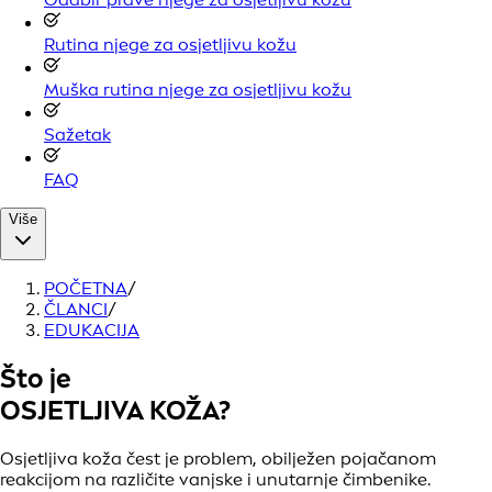
Rutina njege za osjetljivu kožu
Muška rutina njege za osjetljivu kožu
Sažetak
FAQ
Više
POČETNA
/
ČLANCI
/
EDUKACIJA
Što je
OSJETLJIVA KOŽA?
Osjetljiva koža čest je problem, obilježen pojačanom
reakcijom na različite vanjske i unutarnje čimbenike.