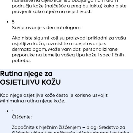
nemate neku specifičnu alergiju, nego općenitu
osjetljivost, možete se odlučiti i za proizvode posebno
namijenjene osjetljivoj koži.
2
Umirujući sastojci:
Potražite proizvode s umirujućim sastojcima koji će
osjetljivu kožu Hidrirati i umiriti bez izazivanja iritacije.
Primjerice,
glicerin
pruža hidrataciju i Umirujući
učinak, dok provitamin B5 (
dekspantenol
) pomaže
Obnoviti i Zaštititi kožu, ublažavajući svrbež i osjećaj
nelagode. Kombinaciju ova dva sastojka možete
pronaći u proizvodu NIVEA Repair & Care Fragrance
Free Body Lotion, koji pomaže umiriti vrlo suhu i
osjetljivu kožu te ojačati njezinu Zaštitnu barijeru
kako bi se spriječio gubitak vlage.
3
Tekstura i konzistencija:
Odaberite kreme i proizvode za Hidratantnu njegu
Lagane teksture, koji Ne masti i Brzo upijajuća je
formula, kako bi se lako upili u kožu. Teške formule