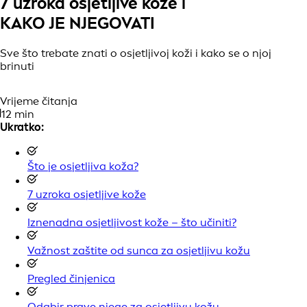
7 uzroka osjetljive kože i
KAKO JE NJEGOVATI
Sve što trebate znati o osjetljivoj koži i kako se o njoj
brinuti
Vrijeme čitanja
12 min
Ukratko:
Što je osjetljiva koža?
7 uzroka osjetljive kože
Iznenadna osjetljivost kože – što učiniti?
Važnost zaštite od sunca za osjetljivu kožu
Pregled činjenica
Odabir prave njege za osjetljivu kožu