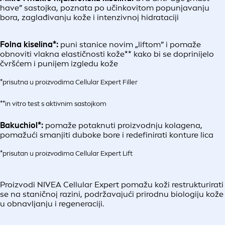
have” sastojka, poznata po učinkovitom popunjavanju
bora, zaglađivanju kože i intenzivnoj hidrataciji
Folna kiselina*:
puni stanice novim „liftom” i pomaže
obnoviti vlakna elastičnosti kože** kako bi se doprinijelo
čvršćem i punijem izgledu kože
*prisutna u proizvodima Cellular Expert Filler
**in vitro test s aktivnim sastojkom
Bakuchiol*:
pomaže potaknuti proizvodnju kolagena,
pomažući smanjiti duboke bore i redefinirati konture lica
*prisutan u proizvodima Cellular Expert Lift
Proizvodi NIVEA Cellular Expert pomažu koži restrukturirati
se na staničnoj razini, podržavajući prirodnu biologiju kože
u obnavljanju i regeneraciji.