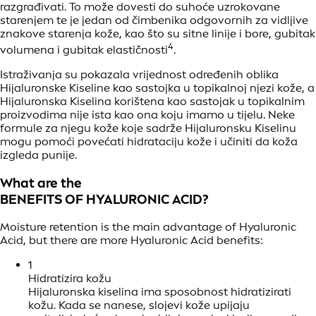
razgrađivati. To može dovesti do suhoće uzrokovane
starenjem te je jedan od čimbenika odgovornih za vidljive
znakove starenja kože, kao što su sitne linije i bore, gubitak
4
volumena i gubitak elastičnosti
.
Istraživanja su pokazala vrijednost određenih oblika
Hijaluronske Kiseline kao sastojka u topikalnoj njezi kože, a
Hijaluronska Kiselina korištena kao sastojak u topikalnim
proizvodima nije ista kao ona koju imamo u tijelu. Neke
formule za njegu kože koje sadrže Hijaluronsku Kiselinu
mogu pomoći povećati hidrataciju kože i učiniti da koža
izgleda punije.
What are the
BENEFITS OF HYALURONIC ACID?
Moisture retention is the main advantage of Hyaluronic
Acid, but there are more Hyaluronic Acid benefits:
1
Hidratizira kožu
Hijaluronska kiselina ima sposobnost hidratizirati
kožu. Kada se nanese, slojevi kože upijaju