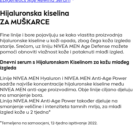
Epigenetics Age Rewind Serum
Hijaluronska kiselina
ZA MUŠKARCE
Fine linije i bore pojavljuju se kako vlastita proizvodnja
hijaluronske kiseline u koži opada, zbog čega koža izgleda
starije. Srećom, uz liniju NIVEA MEN Age Defense možete
pomoći obnoviti vlažnost kože i potaknuti mlađi izgled.
Dnevni serum s Hijaluronskom Kiselinom za kožu mlađeg
izgleda
Linije NIVEA MEN Hyaluron i NIVEA MEN Anti-Age Power
sadrže najviše koncentracije hijaluronske kiseline među
NIVEA MEN anti-age proizvodima. Obje linije ciljano djeluju
na smanjenje bora.
Linija NIVEA MEN Anti-Age Power također djeluje na
smanjenje veličine i intenziteta tamnih mrlja, za mlađi
izgled kože u 2 tjedna*
*Temeljeno na samoocjeni, 12-tjedno ispitivanje 2022.