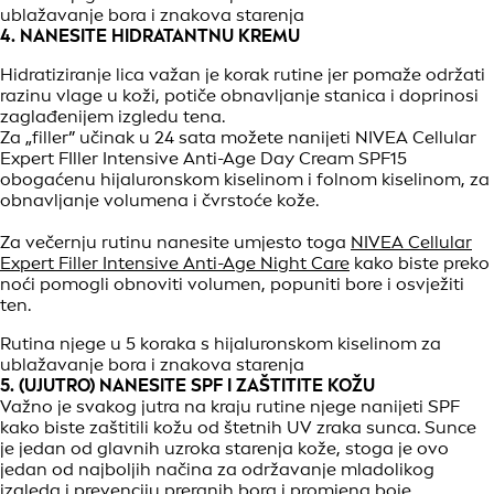
ublažavanje bora i znakova starenja
4. NANESITE HIDRATANTNU KREMU
Hidratiziranje lica važan je korak rutine jer pomaže održati
razinu vlage u koži, potiče obnavljanje stanica i doprinosi
zaglađenijem izgledu tena.
Za „filler” učinak u 24 sata možete nanijeti NIVEA Cellular
Expert FIller Intensive Anti-Age Day Cream SPF15
obogaćenu hijaluronskom kiselinom i folnom kiselinom, za
obnavljanje volumena i čvrstoće kože.
Za večernju rutinu nanesite umjesto toga
NIVEA Cellular
Expert Filler Intensive Anti-Age Night Care
kako biste preko
noći pomogli obnoviti volumen, popuniti bore i osvježiti
ten.
Rutina njege u 5 koraka s hijaluronskom kiselinom za
ublažavanje bora i znakova starenja
5. (UJUTRO) NANESITE SPF I ZAŠTITITE KOŽU
Važno je svakog jutra na kraju rutine njege nanijeti SPF
kako biste zaštitili kožu od štetnih UV zraka sunca. Sunce
je jedan od glavnih uzroka starenja kože, stoga je ovo
jedan od najboljih načina za održavanje mladolikog
izgleda i prevenciju preranih bora i promjena boje.