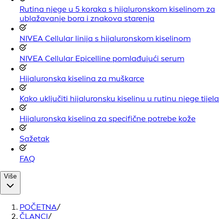
Rutina njege u 5 koraka s hijaluronskom kiselinom za
ublažavanje bora i znakova starenja
NIVEA Cellular linija s hijaluronskom kiselinom
NIVEA Cellular Epicelline pomlađujući serum
Hijaluronska kiselina za muškarce
Kako uključiti hijaluronsku kiselinu u rutinu njege tijela
Hijaluronska kiselina za specifične potrebe kože
Sažetak
FAQ
Više
POČETNA
/
ČLANCI
/