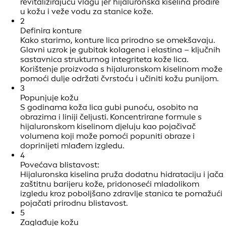
revitalizirajuću vlagu jer hijaluronska kiselina prodire
u kožu i veže vodu za stanice kože.
2
Definira konture
Kako starimo, konture lica prirodno se omekšavaju.
Glavni uzrok je gubitak kolagena i elastina – ključnih
sastavnica strukturnog integriteta kože lica.
Korištenje proizvoda s hijaluronskom kiselinom može
pomoći dulje održati čvrstoću i učiniti kožu punijom.
3
Popunjuje kožu
S godinama koža lica gubi punoću, osobito na
obrazima i liniji čeljusti. Koncentrirane formule s
hijaluronskom kiselinom djeluju kao pojačivač
volumena koji može pomoći popuniti obraze i
doprinijeti mlađem izgledu.
4
Povećava blistavost:
Hijaluronska kiselina pruža dodatnu hidrataciju i jača
zaštitnu barijeru kože, pridonoseći mladolikom
izgledu kroz poboljšano zdravlje stanica te pomažući
pojačati prirodnu blistavost.
5
Zaglađuje kožu