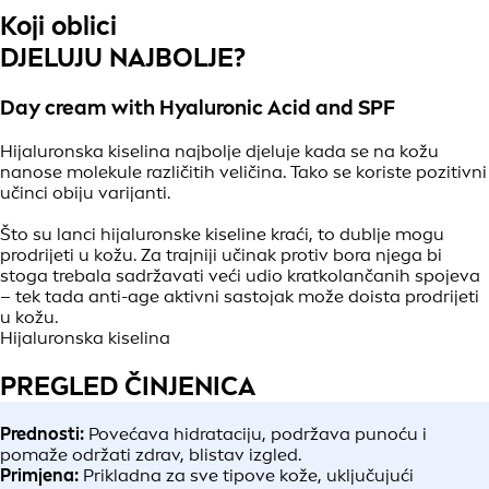
Koji oblici
DJELUJU NAJBOLJE?
Day cream with Hyaluronic Acid and SPF
Hijaluronska kiselina najbolje djeluje kada se na kožu
nanose molekule različitih veličina. Tako se koriste pozitivni
učinci obiju varijanti.
Što su lanci hijaluronske kiseline kraći, to dublje mogu
prodrijeti u kožu. Za trajniji učinak protiv bora njega bi
stoga trebala sadržavati veći udio kratkolančanih spojeva
– tek tada anti-age aktivni sastojak može doista prodrijeti
u kožu.
Hijaluronska kiselina
PREGLED ČINJENICA
Prednosti:
Povećava hidrataciju, podržava punoću i
pomaže održati zdrav, blistav izgled.
Primjena:
Prikladna za sve tipove kože, uključujući