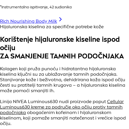
*Instrumentalno ispitivanje, 42 sudionika
Rich Nourishing Body Milk
Hijaluronska kiselina za specifične potrebe kože
Korištenje hijaluronske kiseline ispod
očiju
ZA SMANJENJE TAMNIH PODOČNJAKA
Kolagen koji pruža punoću i hidratantna hijaluronska
kiselina ključni su za ublažavanje tamnih podočnjaka.
Stanjivanje kože i beživotna, dehidrirana koža ispod očiju
česti su pratitelji tamnih krugova – a hijaluronska kiselina
može pomoći smanjiti ih.
Linija NIVEA Luminous630 nudi proizvode poput
Cellular
Luminous630 kreme za područje oko očiju protiv tamnih
podočnjaka
obogaćenim kofeinom i hijaluronskom
kiselinom, koji pomaže smanjiti natečenost i vrećice ispod
očiju.