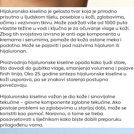
Hijaluronska kiselina je gelasta tvar koja je prirodno
prisutna u ljudskom tijelu, posebice u koži, zglobovima,
očima i vezivnom tkivu. Može zadržati više od 1000 puta
vlastite težine u vodi i ključna je za očuvanje vlage u koži.
Zbog tih svojstava izvrsna je anti-age komponenta u
kremama i serumima, pomaže da koža ostane meka i
podatna. Može se pojaviti i pod nazivima hijaluron ili
hijaluronan.
Proizvodnja hijaluronske kiseline opada kako ljudi stare,
što dovodi do gubitka vlage, smanjenja volumena i pojave
finih linija. Oko 25. godine sinteza hijaluronske kiseline u
koži usporava, pa se znakovi starenja postupno
povećavaju.
Hijaluronska kiselina važan je dio kože i sinovijalne
tekućine – glavne komponente zglobne tekućine. Ako
postoje problemi sa zglobovima u starijoj dobi, može se
koristiti kao pomoć. Naravno, o tome se treba
posavjetovati s liječnikom kako biste dobili preporuku
prilagođenu vama.