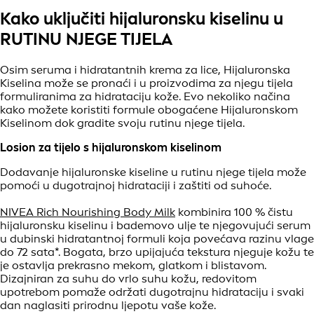
Kako uključiti hijaluronsku kiselinu u
RUTINU NJEGE TIJELA
Osim seruma i hidratantnih krema za lice, Hijaluronska
Kiselina može se pronaći i u proizvodima za njegu tijela
formuliranima za hidrataciju kože. Evo nekoliko načina
kako možete koristiti formule obogaćene Hijaluronskom
Kiselinom dok gradite svoju rutinu njege tijela.
Losion za tijelo s hijaluronskom kiselinom
Dodavanje hijaluronske kiseline u rutinu njege tijela može
pomoći u dugotrajnoj hidrataciji i zaštiti od suhoće.
NIVEA Rich Nourishing Body Milk
kombinira 100 % čistu
hijaluronsku kiselinu i bademovo ulje te njegovujući serum
u dubinski hidratantnoj formuli koja povećava razinu vlage
do 72 sata*. Bogata, brzo upijajuća tekstura njeguje kožu te
je ostavlja prekrasno mekom, glatkom i blistavom.
Dizajniran za suhu do vrlo suhu kožu, redovitom
upotrebom pomaže održati dugotrajnu hidrataciju i svaki
dan naglasiti prirodnu ljepotu vaše kože.