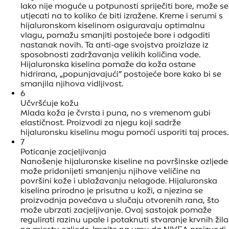
Iako nije moguće u potpunosti spriječiti bore, može se
utjecati na to koliko će biti izražene. Kreme i serumi s
hijaluronskom kiselinom osiguravaju optimalnu
vlagu, pomažu smanjiti postojeće bore i odgoditi
nastanak novih. Ta anti-age svojstva proizlaze iz
sposobnosti zadržavanja velikih količina vode.
Hijaluronska kiselina pomaže da koža ostane
hidrirana, „popunjavajući” postojeće bore kako bi se
smanjila njihova vidljivost.
6
Učvršćuje kožu
Mlada koža je čvrsta i puna, no s vremenom gubi
elastičnost. Proizvodi za njegu koji sadrže
hijaluronsku kiselinu mogu pomoći usporiti taj proces.
7
Poticanje zacjeljivanja
Nanošenje hijaluronske kiseline na površinske ozljede
može pridonijeti smanjenju njihove veličine na
površini kože i ublažavanju nelagode. Hijaluronska
kiselina prirodno je prisutna u koži, a njezina se
proizvodnja povećava u slučaju otvorenih rana, što
može ubrzati zacjeljivanje. Ovaj sastojak pomaže
regulirati razinu upale i potaknuti stvaranje krvnih žila