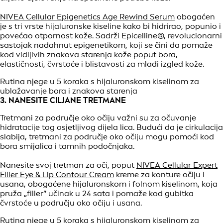
NIVEA Cellular Epigenetics Age Rewind Serum
obogaćen
je s tri vrste hijaluronske kiseline kako bi hidrirao, popunio i
povećao otpornost kože. Sadrži Epicelline®, revolucionarni
sastojak nadahnut epigenetikom, koji se čini da pomaže
kod vidljivih znakova starenja kože poput bora,
elastičnosti, čvrstoće i blistavosti za mlađi izgled kože.
Rutina njege u 5 koraka s hijaluronskom kiselinom za
ublažavanje bora i znakova starenja
3. NANESITE CILJANE TRETMANE
Tretmani za područje oko očiju važni su za očuvanje
hidratacije tog osjetljivog dijela lica. Budući da je cirkulacija
slabija, tretmani za područje oko očiju mogu pomoći kod
bora smijalica i tamnih podočnjaka.
Nanesite svoj tretman za oči, poput
NIVEA Cellular Expert
Filler Eye & Lip Contour Cream
kreme za konture očiju i
usana, obogaćene hijaluronskom i folnom kiselinom, koja
pruža „filler” učinak u 24 sata i pomaže kod gubitka
čvrstoće u području oko očiju i usana.
Rutina njege u 5 koraka s hijaluronskom kiselinom za