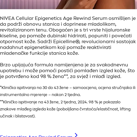
NIVEA Cellular Epigenetics Age Rewind Serum osmišljen je
da podrži obnovu stanica i doprinese mladolikom,
revitaliziranom tenu. Obogaćen je s tri vrste hijaluronske
kiseline, pa pomaže dubinski hidrirati, popuniti i povećati
otpornost kože. Sadrži Epicelline®, revolucionarni sastojak
nadahnut epigenetikom koji pomaže reaktivirati
mladenačke funkcije stanica kože.
Brzo upijajuća formula namijenjena je za svakodnevnu
upotrebu i može pomoći postići pomlađen izgled kože, što
je potvrđeno kod 98 % žena**, za svjež i mlađi izgled.
*Klinička ispitivanja na 30 do 43 žene – samoocjena, ocjena stručnjaka ili
instrumentalno mjerenje – nakon 2 tjedna.
**Kliničko ispitivanje na 43 žene, 2 tjedna, 2024. 98 % je pokazalo
znakove mlađeg izgleda kože (poboljšana čvrstoća/elastičnost, lifting
učinak i blistavost).