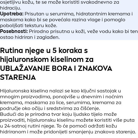
osjetljivu kožu, te se može koristiti svakodnevno za
hidraciju.
Upotreba:
Prisutan u serumima, hidratantnim kremama i
maskama kako bi se povećala razina vlage i pomoglo
poboljšati teksturu kože.
Posebnosti:
Prirodno prisutna u koži, veže vodu kako bi ten
ostao hidriran i zaglađen.
Rutina njege u 5 koraka s
hijaluronskom kiselinom za
UBLAŽAVANJE BORA I ZNAKOVA
STARENJA
Hijaluronska kiselina nalazi se kao ključni sastojak u
mnogim proizvodima, ponajviše u dnevnim i noćnim
kremama, maskama za lice, serumima, kremama za
područje oko očiju i sredstvima za čišćenje.
Budući da je prirodna tvar koju ljudsko tijelo može
proizvoditi, hijaluronsku kiselinu možete koristiti više puta
u 24-satnoj rutini njege. To će pomoći održati kožu
hidriranom i može pridonijeti smanjenju znakova starenja.