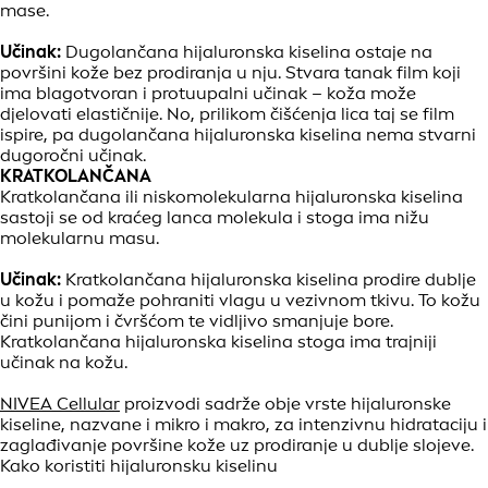
mase.
Učinak:
Dugolančana hijaluronska kiselina ostaje na
površini kože bez prodiranja u nju. Stvara tanak film koji
ima blagotvoran i protuupalni učinak – koža može
djelovati elastičnije. No, prilikom čišćenja lica taj se film
ispire, pa dugolančana hijaluronska kiselina nema stvarni
dugoročni učinak.
KRATKOLANČANA
Kratkolančana ili niskomolekularna hijaluronska kiselina
sastoji se od kraćeg lanca molekula i stoga ima nižu
molekularnu masu.
Učinak:
Kratkolančana hijaluronska kiselina prodire dublje
u kožu i pomaže pohraniti vlagu u vezivnom tkivu. To kožu
čini punijom i čvršćom te vidljivo smanjuje bore.
Kratkolančana hijaluronska kiselina stoga ima trajniji
učinak na kožu.
NIVEA Cellular
proizvodi sadrže obje vrste hijaluronske
kiseline, nazvane i mikro i makro, za intenzivnu hidrataciju i
zaglađivanje površine kože uz prodiranje u dublje slojeve.
Kako koristiti hijaluronsku kiselinu