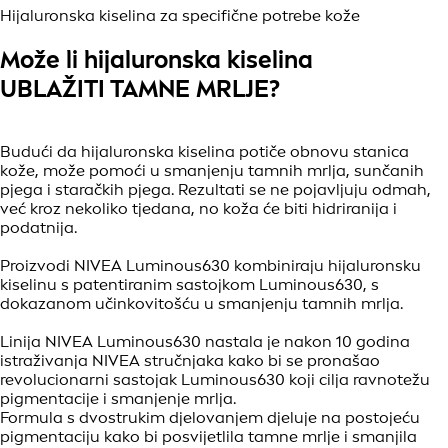
Hijaluronska kiselina za specifične potrebe kože
Može li hijaluronska kiselina
UBLAŽITI TAMNE MRLJE?
Budući da hijaluronska kiselina potiče obnovu stanica
kože, može pomoći u smanjenju tamnih mrlja, sunčanih
pjega i staračkih pjega. Rezultati se ne pojavljuju odmah,
već kroz nekoliko tjedana, no koža će biti hidriranija i
podatnija.
Proizvodi NIVEA Luminous630 kombiniraju hijaluronsku
kiselinu s patentiranim sastojkom Luminous630, s
dokazanom učinkovitošću u smanjenju tamnih mrlja.
Linija NIVEA Luminous630 nastala je nakon 10 godina
istraživanja NIVEA stručnjaka kako bi se pronašao
revolucionarni sastojak Luminous630 koji cilja ravnotežu
pigmentacije i smanjenje mrlja.
Formula s dvostrukim djelovanjem djeluje na postojeću
pigmentaciju kako bi posvijetlila tamne mrlje i smanjila