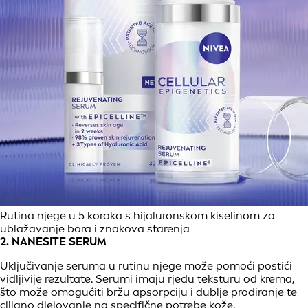
Rutina njege u 5 koraka s hijaluronskom kiselinom za
ublažavanje bora i znakova starenja
2. NANESITE SERUM
Uključivanje seruma u rutinu njege može pomoći postići
vidljivije rezultate. Serumi imaju rjeđu teksturu od krema,
što može omogućiti bržu apsorpciju i dublje prodiranje te
ciljano djelovanje na specifične potrebe kože.