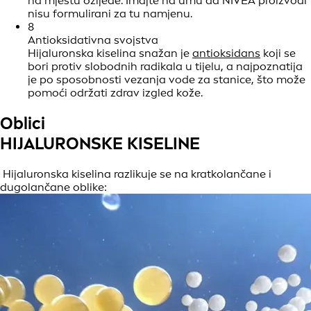
na mjestu ozljede. Imajte na umu da NIVEA proizvodi
nisu formulirani za tu namjenu.
8
Antioksidativna svojstva
Hijaluronska kiselina snažan je
antioksidans
koji se
bori protiv slobodnih radikala u tijelu, a najpoznatija
je po sposobnosti vezanja vode za stanice, što može
pomoći održati zdrav izgled kože.
Oblici
HIJALURONSKE KISELINE
Hijaluronska kiselina razlikuje se na kratkolančane i
dugolančane oblike: