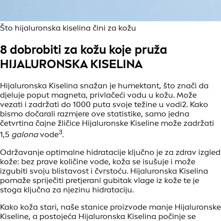
Što hijaluronska kiselina čini za kožu
8 dobrobiti za kožu koje pruža
HIJALURONSKA KISELINA
Hijaluronska Kiselina snažan je humektant, što znači da
djeluje poput magneta, privlačeći vodu u kožu. Može
vezati i zadržati do 1000 puta svoje težine u vodi2. Kako
bismo dočarali razmjere ove statistike, samo jedna
četvrtina čajne žličice Hijaluronske Kiseline može zadržati
3
1,5
galona
vode
.
Održavanje optimalne hidratacije ključno je za zdrav izgled
kože: bez prave količine vode, koža se isušuje i može
izgubiti svoju blistavost i čvrstoću. Hijaluronska Kiselina
pomaže spriječiti pretjerani gubitak vlage iz kože te je
stoga ključna za njezinu hidrataciju.
Kako koža stari, naše stanice proizvode manje Hijaluronske
Kiseline, a postojeća Hijaluronska Kiselina počinje se