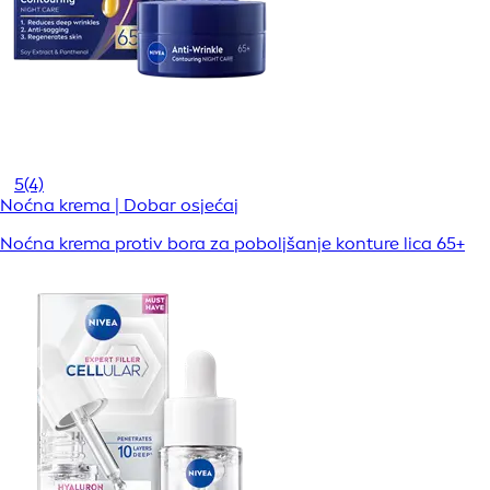
5
(4)
Noćna krema | Dobar osjećaj
Noćna krema protiv bora za poboljšanje konture lica 65+