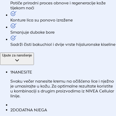
Potiče prirodni proces obnove i regeneracije kože
tijekom noći
Konture lica su ponovo izražene
Smanjuje duboke bore
Sadrži čisti bakuchiol i dvije vrste hijaluronske kiseline
Upute za nanošenje
1
NANESITE
Svaku večer nanesite kremu na očišćeno lice i nježno
je umasirajte u kožu. Za optimalne rezultate koristite
u kombinaciji s drugim proizvodima iz NIVEA Cellular
linije.
2
DODATNA NJEGA