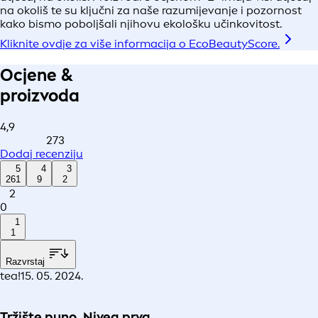
na okoliš te su ključni za naše razumijevanje i pozornost
kako bismo poboljšali njihovu ekološku učinkovitost.
Kliknite ovdje za više informacija o EcoBeautyScore.
Ocjene &
proizvoda
4,9
273
Dodaj recenziju
5
4
3
261
9
2
2
0
1
1
Razvrstaj
tea!
15. 05. 2024.
Tržište puno, Nivea prva