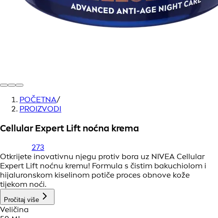
POČETNA
/
PROIZVODI
Cellular Expert Lift noćna krema
273
Otkrijete inovativnu njegu protiv bora uz NIVEA Cellular
Expert Lift noćnu kremu! Formula s čistim bakuchiolom i
hijaluronskom kiselinom potiče proces obnove kože
tijekom noći.
Pročitaj više
Veličina