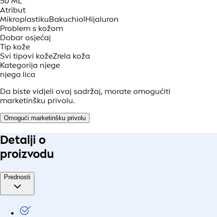
50 ML
Atribut
Mikroplastiku
Bakuchiol
Hijaluron
Problem s kožom
Dobar osjećaj
Tip kože
Svi tipovi kože
Zrela koža
Kategorija njege
njega lica
Da biste vidjeli ovaj sadržaj, morate omogućiti
marketinšku privolu.
Omogući marketinšku privolu
Detalji o
proizvodu
Prednosti