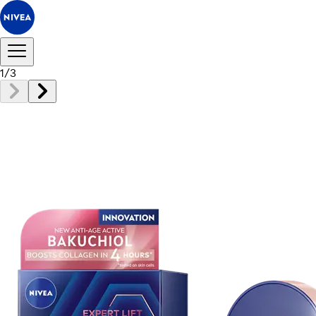
1
/
3