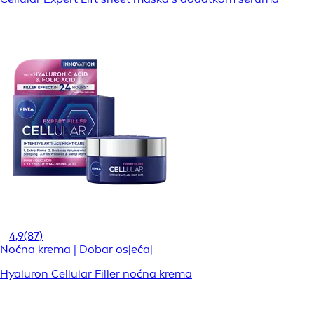
4,9
(87)
Noćna krema | Dobar osjećaj
Hyaluron Cellular Filler noćna krema