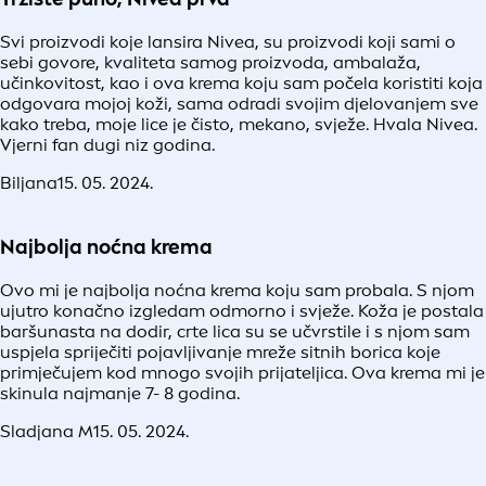
Svi proizvodi koje lansira Nivea, su proizvodi koji sami o
sebi govore, kvaliteta samog proizvoda, ambalaža,
učinkovitost, kao i ova krema koju sam počela koristiti koja
odgovara mojoj koži, sama odradi svojim djelovanjem sve
kako treba, moje lice je čisto, mekano, svježe. Hvala Nivea.
Vjerni fan dugi niz godina.
Biljana
15. 05. 2024.
Najbolja noćna krema
Ovo mi je najbolja noćna krema koju sam probala. S njom
ujutro konačno izgledam odmorno i svježe. Koža je postala
baršunasta na dodir, crte lica su se učvrstile i s njom sam
uspjela spriječiti pojavljivanje mreže sitnih borica koje
primječujem kod mnogo svojih prijateljica. Ova krema mi je
skinula najmanje 7- 8 godina.
Sladjana M
15. 05. 2024.