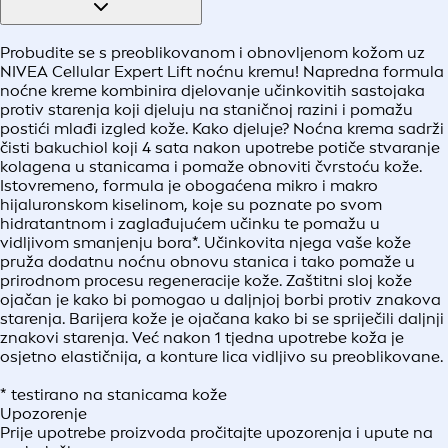
Probudite se s preoblikovanom i obnovljenom kožom uz
NIVEA Cellular Expert Lift noćnu kremu! Napredna formula
noćne kreme kombinira djelovanje učinkovitih sastojaka
protiv starenja koji djeluju na staničnoj razini i pomažu
postići mlađi izgled kože. Kako djeluje? Noćna krema sadrži
čisti bakuchiol koji 4 sata nakon upotrebe potiče stvaranje
kolagena u stanicama i pomaže obnoviti čvrstoću kože.
Istovremeno, formula je obogaćena mikro i makro
hijaluronskom kiselinom, koje su poznate po svom
hidratantnom i zaglađujućem učinku te pomažu u
vidljivom smanjenju bora*. Učinkovita njega vaše kože
pruža dodatnu noćnu obnovu stanica i tako pomaže u
prirodnom procesu regeneracije kože. Zaštitni sloj kože
ojačan je kako bi pomogao u daljnjoj borbi protiv znakova
starenja. Barijera kože je ojačana kako bi se spriječili daljnji
znakovi starenja. Već nakon 1 tjedna upotrebe koža je
osjetno elastičnija, a konture lica vidljivo su preoblikovane.
* testirano na stanicama kože
Upozorenje
Prije upotrebe proizvoda pročitajte upozorenja i upute na