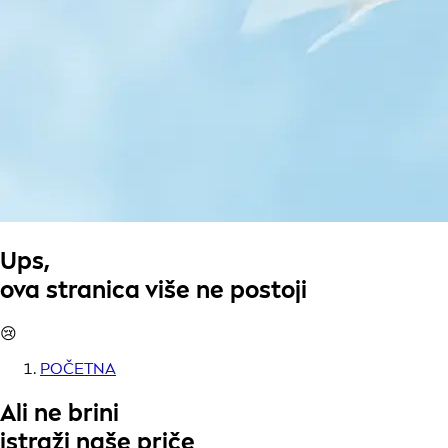
Ups,
ova stranica više ne postoji
😢
POČETNA
Ali ne brini
istraži naše priče