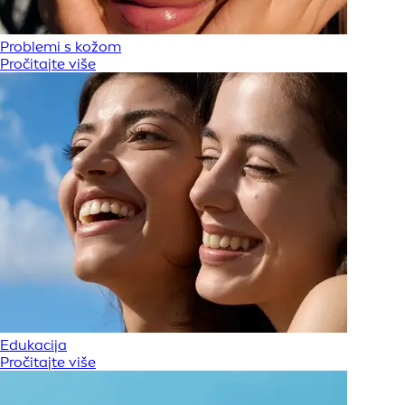
Problemi s kožom
Pročitajte više
Edukacija
Pročitajte više