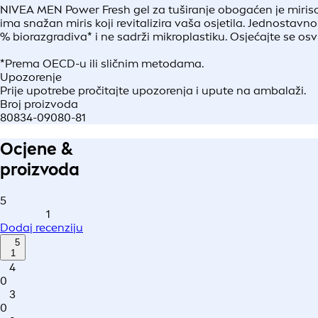
NIVEA MEN Power Fresh gel za tuširanje obogaćen je miriso
ima snažan miris koji revitalizira vaša osjetila. Jednostavno 
% biorazgradiva* i ne sadrži mikroplastiku. Osjećajte se os
*Prema OECD-u ili sličnim metodama.
Upozorenje
Prije upotrebe pročitajte upozorenja i upute na ambalaži.
Broj proizvoda
80834-09080-81
Ocjene &
proizvoda
5
1
Dodaj recenziju
5
1
4
0
3
0