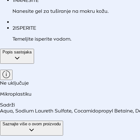
1
NANESITE
Nanesite gel za tuširanje na mokru kožu.
2
ISPERITE
Temeljite isperite vodom.
Popis sastojaka
Ne uključuje
Mikroplastiku
Sadrži
Aqua, Sodium Laureth Sulfate, Cocamidopropyl Betaine, Dec
Saznajte više o ovom proizvodu