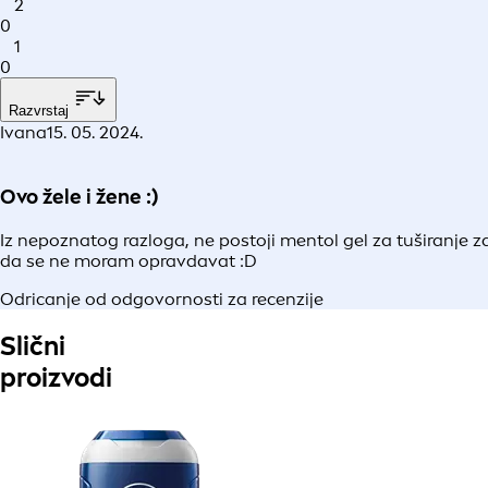
2
0
1
0
Razvrstaj
Ivana
15. 05. 2024.
Ovo žele i žene :)
Iz nepoznatog razloga, ne postoji mentol gel za tuširanje za
da se ne moram opravdavat :D
Odricanje od odgovornosti za recenzije
Slični
proizvodi