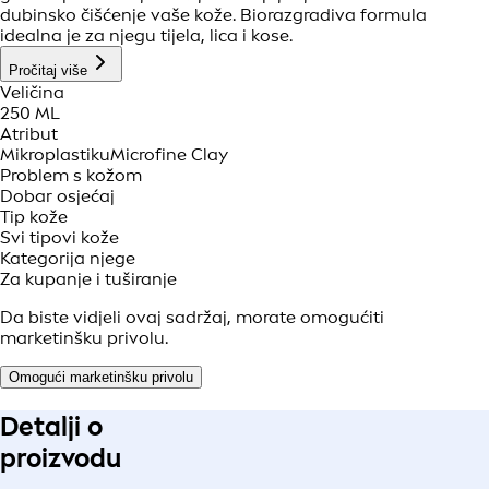
dubinsko čišćenje vaše kože. Biorazgradiva formula
idealna je za njegu tijela, lica i kose.
Pročitaj više
Veličina
250 ML
Atribut
Mikroplastiku
Microfine Clay
Problem s kožom
Dobar osjećaj
Tip kože
Svi tipovi kože
Kategorija njege
Za kupanje i tuširanje
Da biste vidjeli ovaj sadržaj, morate omogućiti
marketinšku privolu.
Omogući marketinšku privolu
Detalji o
proizvodu