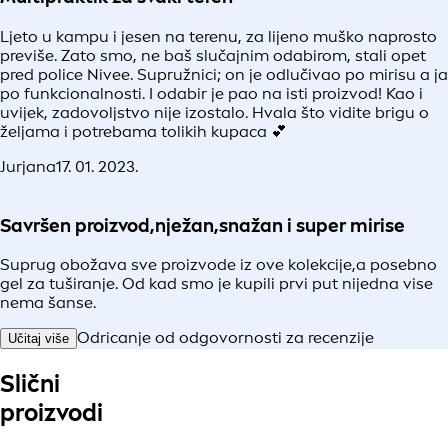
Ljeto u kampu i jesen na terenu, za lijeno muško naprosto
previše. Zato smo, ne baš slučajnim odabirom, stali opet
pred police Nivee. Supružnici; on je odlučivao po mirisu a ja
po funkcionalnosti. I odabir je pao na isti proizvod! Kao i
uvijek, zadovoljstvo nije izostalo. Hvala što vidite brigu o
željama i potrebama tolikih kupaca 💕
Jurjana
17. 01. 2023.
Savršen proizvod,nježan,snažan i super mirise
Suprug obožava sve proizvode iz ove kolekcije,a posebno
gel za tuširanje. Od kad smo je kupili prvi put nijedna vise
nema šanse.
Odricanje od odgovornosti za recenzije
Učitaj više
Slični
proizvodi