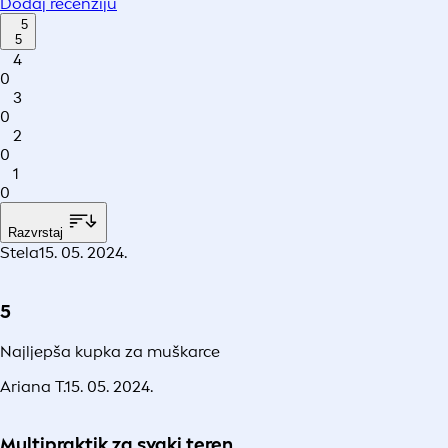
Dodaj recenziju
5
5
4
0
3
0
2
0
1
0
Razvrstaj
Stela
15. 05. 2024.
5
Najljepša kupka za muškarce
Ariana T.
15. 05. 2024.
Multipraktik za svaki teren