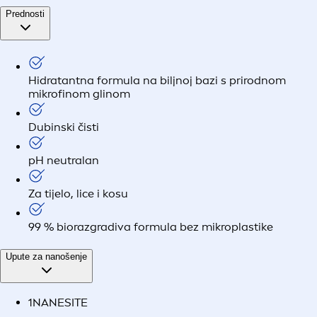
Prednosti
Hidratantna formula na biljnoj bazi s prirodnom
mikrofinom glinom
Dubinski čisti
pH neutralan
Za tijelo, lice i kosu
99 % biorazgradiva formula bez mikroplastike
Upute za nanošenje
1
NANESITE