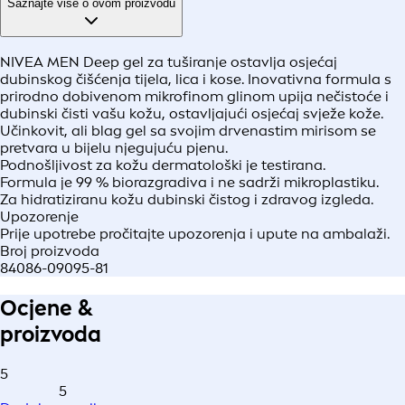
Saznajte više o ovom proizvodu
NIVEA MEN Deep gel za tuširanje ostavlja osjećaj
dubinskog čišćenja tijela, lica i kose. Inovativna formula s
prirodno dobivenom mikrofinom glinom upija nečistoće i
dubinski čisti vašu kožu, ostavljajući osjećaj svježe kože.
Učinkovit, ali blag gel sa svojim drvenastim mirisom se
pretvara u bijelu njegujuću pjenu.
Podnošljivost za kožu dermatološki je testirana.
Formula je 99 % biorazgradiva i ne sadrži mikroplastiku.
Za hidratiziranu kožu dubinski čistog i zdravog izgleda.
Upozorenje
Prije upotrebe pročitajte upozorenja i upute na ambalaži.
Broj proizvoda
84086-09095-81
Ocjene &
proizvoda
5
5