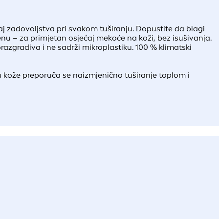
j zadovoljstva pri svakom tuširanju. Dopustite da blagi
enu – za primjetan osjećaj mekoće na koži, bez isušivanja.
razgradiva i ne sadrži mikroplastiku. 100 % klimatski
ju kože preporuča se naizmjenično tuširanje toplom i