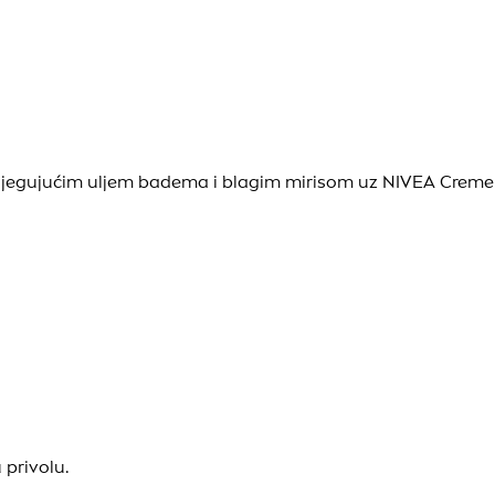
 njegujućim uljem badema i blagim mirisom uz NIVEA Creme 
 privolu.