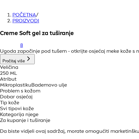
POČETNA
/
PROIZVODI
Creme Soft gel za tuširanje
8
Ugoda započinje pod tušem - otkrijte osjećaj meke kože s
Pročitaj više
Veličina
250 ML
Atribut
Mikroplastiku
Bademovo ulje
Problem s kožom
Dobar osjećaj
Tip kože
Svi tipovi kože
Kategorija njege
Za kupanje i tuširanje
Da biste vidjeli ovaj sadržaj, morate omogućiti marketinšku