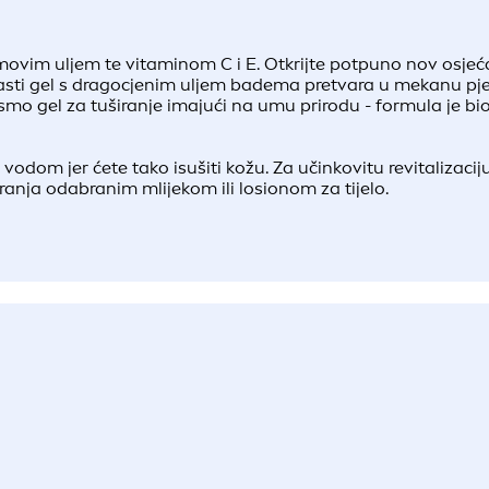
movim uljem te vitaminom C i E. Otkrijte potpuno nov osjeća
remasti gel s dragocjenim uljem badema pretvara u mekanu pj
smo gel za tuširanje imajući na umu prirodu - formula je bio
vodom jer ćete tako isušiti kožu. Za učinkovitu revitalizaci
nja odabranim mlijekom ili losionom za tijelo.