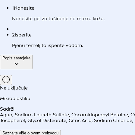
1
Nanesite
Nanesite gel za tuširanje na mokru kožu.
2
Isperite
Pjenu temeljito isperite vodom.
Popis sastojaka
Ne uključuje
Mikroplastiku
Sadrži
Aqua, Sodium Laureth Sulfate, Cocamidopropyl Betaine, Coc
Tocopherol, Glycol Distearate, Citric Acid, Sodium Chloride
Saznajte više o ovom proizvodu