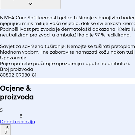
NIVEA Care Soft kremasti gel za tuširanje s hranjivim bade
njegujući miris miluje Vaša osjetila, dok se svilenkasti k
Podnošljivost proizvoda je dermatološki dokazana. Kreirali 
neutraliziran proizvod, u ambalaži koja je 97 % reciklirana.
Savjet za savršeno tuširanje: Nemojte se tuširati pretoplom 
hladnom vodom. I ne zaboravite namazati kožu nakon tušira
Upozorenje
Prije upotrebe pročitajte upozorenja i upute na ambalaži.
Broj proizvoda
80802-09080-81
Ocjene &
proizvoda
5
8
Dodaj recenziju
5
8