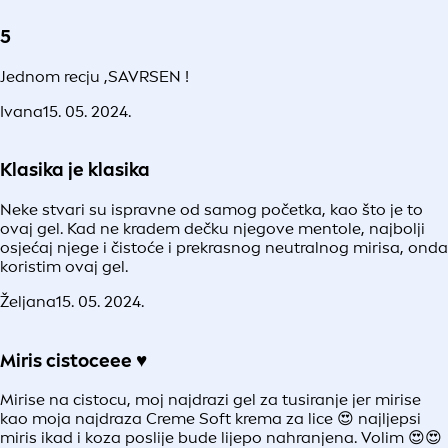
5
Jednom recju ,SAVRSEN !
Ivana
15. 05. 2024.
Klasika je klasika
Neke stvari su ispravne od samog početka, kao što je to
ovaj gel. Kad ne kradem dečku njegove mentole, najbolji
osjećaj njege i čistoće i prekrasnog neutralnog mirisa, onda
koristim ovaj gel.
Željana
15. 05. 2024.
Miris cistoceee ♥️
Mirise na cistocu, moj najdrazi gel za tusiranje jer mirise
kao moja najdraza Creme Soft krema za lice 😍 najljepsi
miris ikad i koza poslije bude lijepo nahranjena. Volim 😍😍