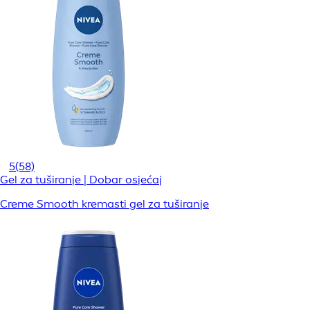
5
(58)
Gel za tuširanje | Dobar osjećaj
Creme Smooth kremasti gel za tuširanje