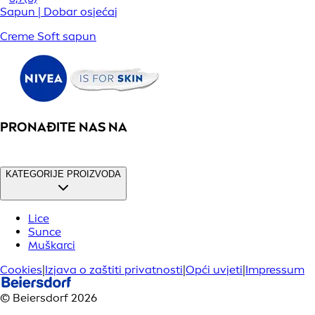
Sapun | Dobar osjećaj
Creme Soft sapun
PRONAĐITE NAS NA
KATEGORIJE PROIZVODA
Lice
Sunce
Muškarci
Cookies
|
Izjava o zaštiti privatnosti
|
Opći uvjeti
|
Impressum
© Beiersdorf 2026