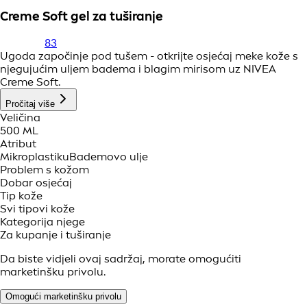
Creme Soft gel za tuširanje
83
Ugoda započinje pod tušem - otkrijte osjećaj meke kože s
njegujućim uljem badema i blagim mirisom uz NIVEA
Creme Soft.
Pročitaj više
Veličina
500 ML
Atribut
Mikroplastiku
Bademovo ulje
Problem s kožom
Dobar osjećaj
Tip kože
Svi tipovi kože
Kategorija njege
Za kupanje i tuširanje
Da biste vidjeli ovaj sadržaj, morate omogućiti
marketinšku privolu.
Omogući marketinšku privolu