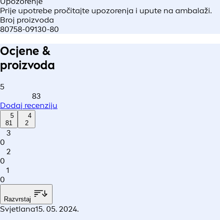
Upozorenje
Prije upotrebe pročitajte upozorenja i upute na ambalaži.
Broj proizvoda
80758-09130-80
Ocjene &
proizvoda
5
83
Dodaj recenziju
5
4
81
2
3
0
2
0
1
0
Razvrstaj
Svjetlana
15. 05. 2024.