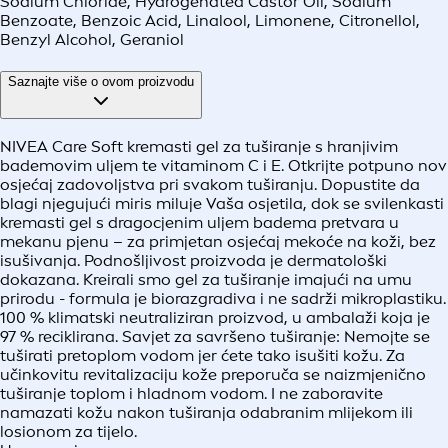
Sodium Chloride, Hydrogenated Castor Oil, Sodium
Benzoate, Benzoic Acid, Linalool, Limonene, Citronellol,
Benzyl Alcohol, Geraniol
Saznajte više o ovom proizvodu
NIVEA Care Soft kremasti gel za tuširanje s hranjivim
bademovim uljem te vitaminom C i E. Otkrijte potpuno nov
osjećaj zadovoljstva pri svakom tuširanju. Dopustite da
blagi njegujući miris miluje Vaša osjetila, dok se svilenkasti
kremasti gel s dragocjenim uljem badema pretvara u
mekanu pjenu – za primjetan osjećaj mekoće na koži, bez
isušivanja. Podnošljivost proizvoda je dermatološki
dokazana. Kreirali smo gel za tuširanje imajući na umu
prirodu - formula je biorazgradiva i ne sadrži mikroplastiku.
100 % klimatski neutraliziran proizvod, u ambalaži koja je
97 % reciklirana. Savjet za savršeno tuširanje: Nemojte se
tuširati pretoplom vodom jer ćete tako isušiti kožu. Za
učinkovitu revitalizaciju kože preporuča se naizmjenično
tuširanje toplom i hladnom vodom. I ne zaboravite
namazati kožu nakon tuširanja odabranim mlijekom ili
losionom za tijelo.