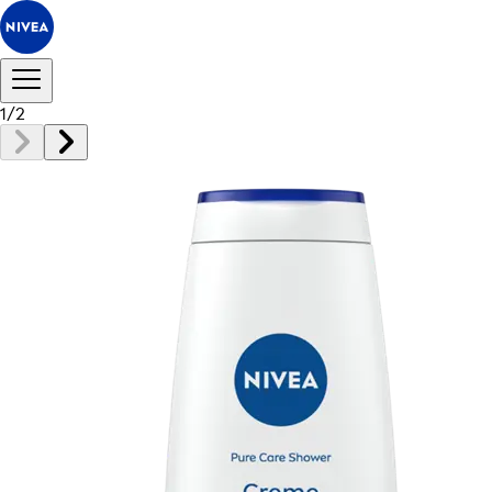
1
/
2