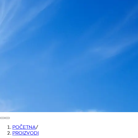
POČETNA
/
PROIZVODI