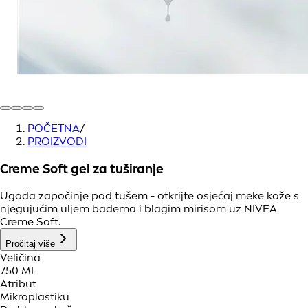
POČETNA
/
PROIZVODI
Creme Soft gel za tuširanje
Ugoda započinje pod tušem - otkrijte osjećaj meke kože s
njegujućim uljem badema i blagim mirisom uz NIVEA
Creme Soft.
Pročitaj više
Veličina
750 ML
Atribut
Mikroplastiku