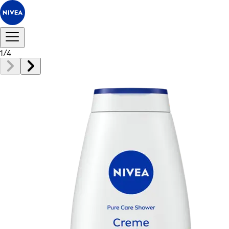
1
/
4