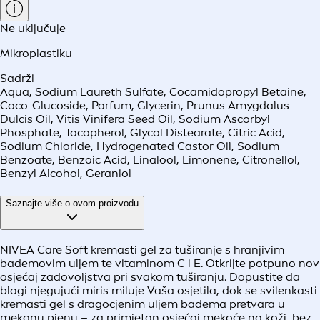
Ne uključuje
Mikroplastiku
Sadrži
Aqua, Sodium Laureth Sulfate, Cocamidopropyl Betaine,
Coco-Glucoside, Parfum, Glycerin, Prunus Amygdalus
Dulcis Oil, Vitis Vinifera Seed Oil, Sodium Ascorbyl
Phosphate, Tocopherol, Glycol Distearate, Citric Acid,
Sodium Chloride, Hydrogenated Castor Oil, Sodium
Benzoate, Benzoic Acid, Linalool, Limonene, Citronellol,
Benzyl Alcohol, Geraniol
Saznajte više o ovom proizvodu
NIVEA Care Soft kremasti gel za tuširanje s hranjivim
bademovim uljem te vitaminom C i E. Otkrijte potpuno nov
osjećaj zadovoljstva pri svakom tuširanju. Dopustite da
blagi njegujući miris miluje Vaša osjetila, dok se svilenkasti
kremasti gel s dragocjenim uljem badema pretvara u
mekanu pjenu – za primjetan osjećaj mekoće na koži, bez