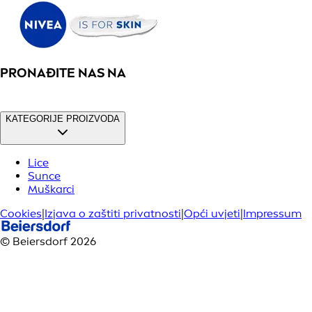
PRONAĐITE NAS NA
KATEGORIJE PROIZVODA
Lice
Sunce
Muškarci
Cookies
|
Izjava o zaštiti privatnosti
|
Opći uvjeti
|
Impressum
© Beiersdorf 2026