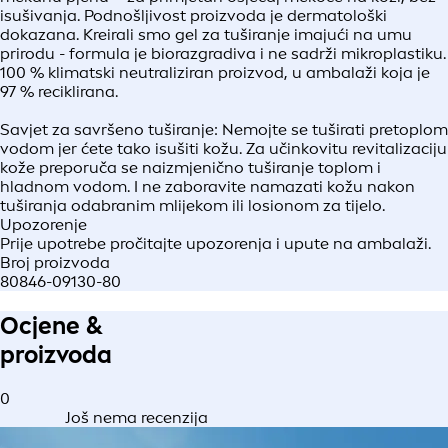
isušivanja. Podnošljivost proizvoda je dermatološki
dokazana. Kreirali smo gel za tuširanje imajući na umu
prirodu - formula je biorazgradiva i ne sadrži mikroplastiku.
100 % klimatski neutraliziran proizvod, u ambalaži koja je
97 % reciklirana.
Savjet za savršeno tuširanje: Nemojte se tuširati pretoplom
vodom jer ćete tako isušiti kožu. Za učinkovitu revitalizaciju
kože preporuča se naizmjenično tuširanje toplom i
hladnom vodom. I ne zaboravite namazati kožu nakon
tuširanja odabranim mlijekom ili losionom za tijelo.
Upozorenje
Prije upotrebe pročitajte upozorenja i upute na ambalaži.
Broj proizvoda
80846-09130-80
Ocjene &
proizvoda
0
Još nema recenzija