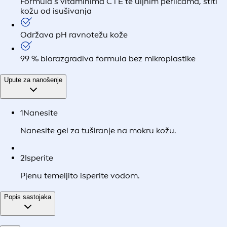
Formula s vitaminima C i E te uljnim perlicama, štiti
kožu od isušivanja
Održava pH ravnotežu kože
99 % biorazgradiva formula bez mikroplastike
Upute za nanošenje
1
Nanesite
Nanesite gel za tuširanje na mokru kožu.
2
Isperite
Pjenu temeljito isperite vodom.
Popis sastojaka