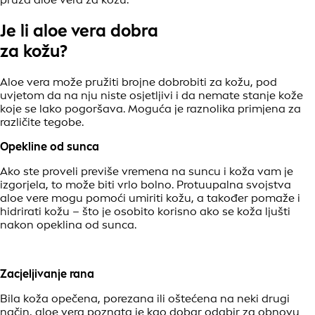
Je li aloe vera dobra
za kožu?
Aloe vera može pružiti brojne dobrobiti za kožu, pod
uvjetom da na nju niste osjetljivi i da nemate stanje kože
koje se lako pogoršava. Moguća je raznolika primjena za
različite tegobe.
Opekline od sunca
Ako ste proveli previše vremena na suncu i koža vam je
izgorjela, to može biti vrlo bolno. Protuupalna svojstva
aloe vere mogu pomoći umiriti kožu, a također pomaže i
hidrirati kožu – što je osobito korisno ako se koža ljušti
nakon opeklina od sunca.
Zacjeljivanje rana
Bila koža opečena, porezana ili oštećena na neki drugi
način, aloe vera poznata je kao dobar odabir za obnovu