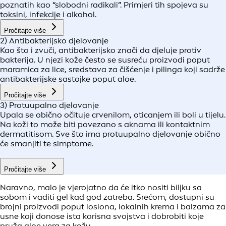
poznatih kao “slobodni radikali”. Primjeri tih spojeva su
toksini, infekcije i alkohol.
Pročitajte više
2) Antibakterijsko djelovanje
Kao što i zvuči, antibakterijsko znači da djeluje protiv
bakterija. U njezi kože često se susreću proizvodi poput
maramica za lice, sredstava za čišćenje i pilinga koji sadrže
antibakterijske sastojke poput aloe.
Pročitajte više
3) Protuupalno djelovanje
Upala se obično očituje crvenilom, oticanjem ili boli u tijelu.
Na koži to može biti povezano s aknama ili kontaktnim
dermatitisom. Sve što ima protuupalno djelovanje obično
će smanjiti te simptome.
Pročitajte više
Naravno, malo je vjerojatno da će itko nositi biljku sa
sobom i vaditi gel kad god zatreba. Srećom, dostupni su
brojni proizvodi poput losiona, lokalnih krema i balzama za
usne koji donose ista korisna svojstva i dobrobiti koje
pruža aloe vera za kožu.