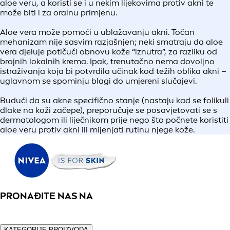
aloe veru, a koristi se i u nekim lijekovima protiv akni te
može biti i za oralnu primjenu.
Aloe vera može pomoći u ublažavanju akni. Točan
mehanizam nije sasvim razjašnjen; neki smatraju da aloe
vera djeluje potičući obnovu kože “iznutra”, za razliku od
brojnih lokalnih krema. Ipak, trenutačno nema dovoljno
istraživanja koja bi potvrdila učinak kod težih oblika akni –
uglavnom se spominju blagi do umjereni slučajevi.
Budući da su akne specifično stanje (nastaju kad se folikuli
dlake na koži začepe), preporučuje se posavjetovati se s
dermatologom ili liječnikom prije nego što počnete koristiti
aloe veru protiv akni ili mijenjati rutinu njege kože.
PRONAĐITE NAS NA
KATEGORIJE PROIZVODA