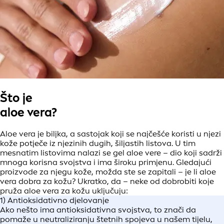
Što je
aloe vera?
Aloe vera je biljka, a sastojak koji se najčešće koristi u njezi
kože potječe iz njezinih dugih, šiljastih listova. U tim
mesnatim listovima nalazi se gel aloe vere – dio koji sadrži
mnoga korisna svojstva i ima široku primjenu. Gledajući
proizvode za njegu kože, možda ste se zapitali – je li aloe
vera dobra za kožu? Ukratko, da – neke od dobrobiti koje
pruža aloe vera za kožu uključuju:
1) Antioksidativno djelovanje
Ako nešto ima antioksidativna svojstva, to znači da
pomaže u neutraliziranju štetnih spojeva u našem tijelu,