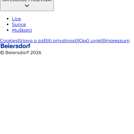
Lice
Sunce
Muškarci
Cookies
|
Izjava o zaštiti privatnosti
|
Opći uvjeti
|
Impressum
© Beiersdorf 2026