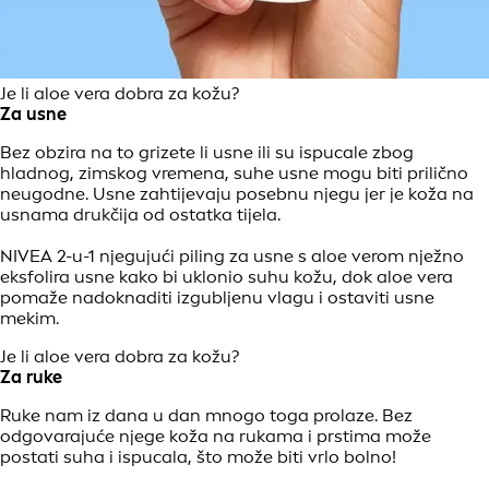
Je li aloe vera dobra za kožu?
Za usne
Bez obzira na to grizete li usne ili su ispucale zbog
hladnog, zimskog vremena, suhe usne mogu biti prilično
neugodne. Usne zahtijevaju posebnu njegu jer je koža na
usnama drukčija od ostatka tijela.
NIVEA 2-u-1 njegujući piling za usne s aloe verom nježno
eksfolira usne kako bi uklonio suhu kožu, dok aloe vera
pomaže nadoknaditi izgubljenu vlagu i ostaviti usne
mekim.
Je li aloe vera dobra za kožu?
Za ruke
Ruke nam iz dana u dan mnogo toga prolaze. Bez
odgovarajuće njege koža na rukama i prstima može
postati suha i ispucala, što može biti vrlo bolno!