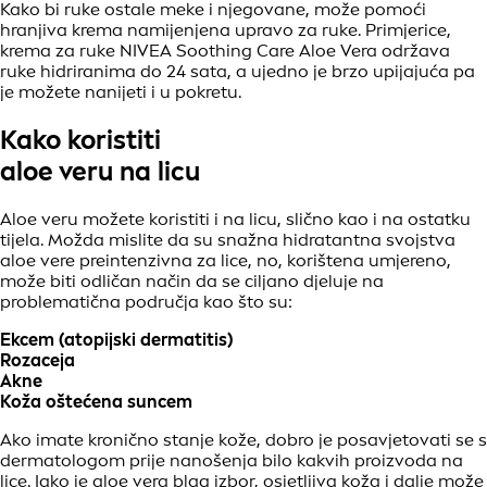
Kako bi ruke ostale meke i njegovane, može pomoći
hranjiva krema namijenjena upravo za ruke. Primjerice,
krema za ruke NIVEA Soothing Care Aloe Vera održava
ruke hidriranima do 24 sata, a ujedno je brzo upijajuća pa
je možete nanijeti i u pokretu.
Kako koristiti
aloe veru na licu
Aloe veru možete koristiti i na licu, slično kao i na ostatku
tijela. Možda mislite da su snažna hidratantna svojstva
aloe vere preintenzivna za lice, no, korištena umjereno,
može biti odličan način da se ciljano djeluje na
problematična područja kao što su:
Ekcem (atopijski dermatitis)
Rozaceja
Akne
Koža oštećena suncem
Ako imate kronično stanje kože, dobro je posavjetovati se s
dermatologom prije nanošenja bilo kakvih proizvoda na
lice. Iako je aloe vera blag izbor, osjetljiva koža i dalje može