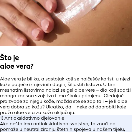
Što je
aloe vera?
Aloe vera je biljka, a sastojak koji se najčešće koristi u njezi
kože potječe iz njezinih dugih, šiljastih listova. U tim
mesnatim listovima nalazi se gel aloe vere – dio koji sadrži
mnoga korisna svojstva i ima široku primjenu. Gledajući
proizvode za njegu kože, možda ste se zapitali – je li aloe
vera dobra za kožu? Ukratko, da – neke od dobrobiti koje
pruža aloe vera za kožu uključuju:
1) Antioksidativno djelovanje
Ako nešto ima antioksidativna svojstva, to znači da
pomaže u neutraliziranju štetnih spojeva u našem tijelu,