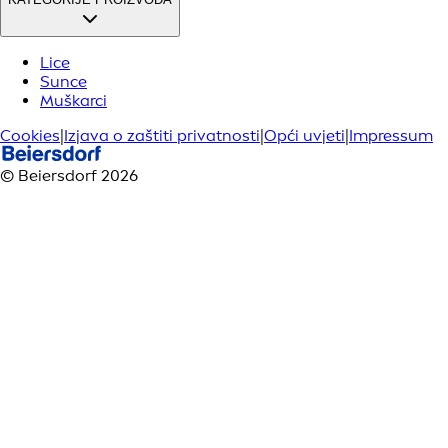
Lice
Sunce
Muškarci
Cookies
|
Izjava o zaštiti privatnosti
|
Opći uvjeti
|
Impressum
© Beiersdorf 2026