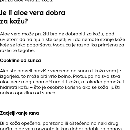
Je li aloe vera dobra
za kožu?
Aloe vera može pružiti brojne dobrobiti za kožu, pod
uvjetom da na nju niste osjetljivi i da nemate stanje kože
koje se lako pogoršava. Moguća je raznolika primjena za
različite tegobe.
Opekline od sunca
Ako ste proveli previše vremena na suncu i koža vam je
izgorjela, to može biti vrlo bolno. Protuupalna svojstva
aloe vere mogu pomoći umiriti kožu, a također pomaže i
hidrirati kožu – što je osobito korisno ako se koža ljušti
nakon opeklina od sunca.
Zacjeljivanje rana
Bila koža opečena, porezana ili oštećena na neki drugi
način, aloe vera poznata je kao dobar odabir za obnovu