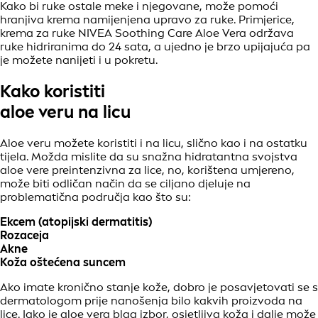
Kako bi ruke ostale meke i njegovane, može pomoći
hranjiva krema namijenjena upravo za ruke. Primjerice,
krema za ruke NIVEA Soothing Care Aloe Vera održava
ruke hidriranima do 24 sata, a ujedno je brzo upijajuća pa
je možete nanijeti i u pokretu.
Kako koristiti
aloe veru na licu
Aloe veru možete koristiti i na licu, slično kao i na ostatku
tijela. Možda mislite da su snažna hidratantna svojstva
aloe vere preintenzivna za lice, no, korištena umjereno,
može biti odličan način da se ciljano djeluje na
problematična područja kao što su:
Ekcem (atopijski dermatitis)
Rozaceja
Akne
Koža oštećena suncem
Ako imate kronično stanje kože, dobro je posavjetovati se s
dermatologom prije nanošenja bilo kakvih proizvoda na
lice. Iako je aloe vera blag izbor, osjetljiva koža i dalje može