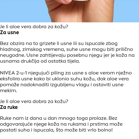
Je li aloe vera dobra za kožu?
Za usne
Bez obzira na to grizete li usne ili su ispucale zbog
hladnog, zimskog vremena, suhe usne mogu biti prilično
neugodne. Usne zahtijevaju posebnu njegu jer je koža na
usnama drukčija od ostatka tijela.
NIVEA 2-u-1 njegujući piling za usne s aloe verom nježno
eksfolira usne kako bi uklonio suhu kožu, dok aloe vera
pomaže nadoknaditi izgubljenu vlagu i ostaviti usne
mekim.
Je li aloe vera dobra za kožu?
Za ruke
Ruke nam iz dana u dan mnogo toga prolaze. Bez
odgovarajuće njege koža na rukama i prstima može
postati suha i ispucala, što može biti vrlo bolno!