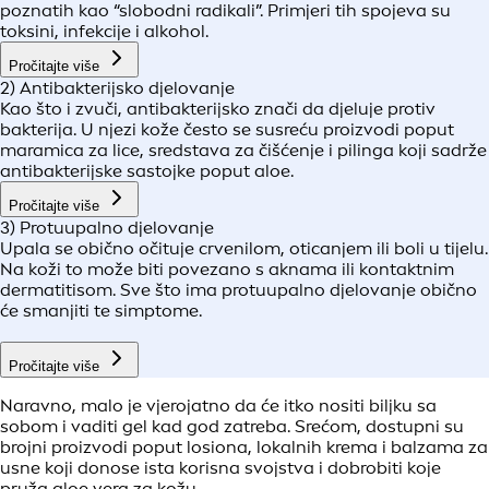
poznatih kao “slobodni radikali”. Primjeri tih spojeva su
toksini, infekcije i alkohol.
Pročitajte više
2) Antibakterijsko djelovanje
Kao što i zvuči, antibakterijsko znači da djeluje protiv
bakterija. U njezi kože često se susreću proizvodi poput
maramica za lice, sredstava za čišćenje i pilinga koji sadrže
antibakterijske sastojke poput aloe.
Pročitajte više
3) Protuupalno djelovanje
Upala se obično očituje crvenilom, oticanjem ili boli u tijelu.
Na koži to može biti povezano s aknama ili kontaktnim
dermatitisom. Sve što ima protuupalno djelovanje obično
će smanjiti te simptome.
Pročitajte više
Naravno, malo je vjerojatno da će itko nositi biljku sa
sobom i vaditi gel kad god zatreba. Srećom, dostupni su
brojni proizvodi poput losiona, lokalnih krema i balzama za
usne koji donose ista korisna svojstva i dobrobiti koje
pruža aloe vera za kožu.