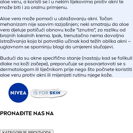
aloe veru, a koristi se i u nekim lijekovima protiv akni te
može biti i za oralnu primjenu.
Aloe vera može pomoći u ublažavanju akni. Točan
mehanizam nije sasvim razjašnjen; neki smatraju da aloe
vera djeluje potičući obnovu kože “iznutra”, za razliku od
brojnih lokalnih krema. Ipak, trenutačno nema dovoljno
istraživanja koja bi potvrdila učinak kod težih oblika akni –
uglavnom se spominju blagi do umjereni slučajevi.
Budući da su akne specifično stanje (nastaju kad se folikuli
dlake na koži začepe), preporučuje se posavjetovati se s
dermatologom ili liječnikom prije nego što počnete koristiti
aloe veru protiv akni ili mijenjati rutinu njege kože.
PRONAĐITE NAS NA
KATEGORIJE PROIZVODA