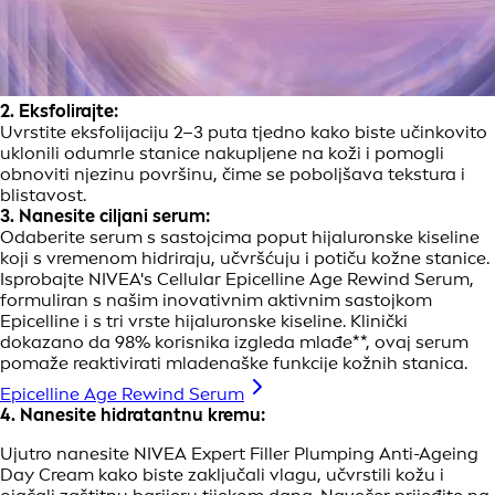
2. Eksfolirajte:
Uvrstite eksfolijaciju 2–3 puta tjedno kako biste učinkovito
uklonili odumrle stanice nakupljene na koži i pomogli
obnoviti njezinu površinu, čime se poboljšava tekstura i
blistavost.
3. Nanesite ciljani serum:
Odaberite serum s sastojcima poput hijaluronske kiseline
koji s vremenom hidriraju, učvršćuju i potiču kožne stanice.
Isprobajte NIVEA's Cellular Epicelline Age Rewind Serum,
formuliran s našim inovativnim aktivnim sastojkom
Epicelline i s tri vrste hijaluronske kiseline. Klinički
dokazano da 98% korisnika izgleda mlađe**, ovaj serum
pomaže reaktivirati mladenaške funkcije kožnih stanica.
Epicelline Age Rewind Serum
4. Nanesite hidratantnu kremu:
Ujutro nanesite NIVEA Expert Filler Plumping Anti-Ageing
Day Cream kako biste zaključali vlagu, učvrstili kožu i