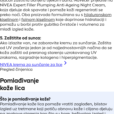
ojačali zaštitnu barijeru tijekom dana. Navečer prijeđite na
NIVEA Expert Filler Plumping Anti-Ageing Night Cream,
koja djeluje dok spavate i pomaže koži regenerirati se
preko noći. Oba proizvoda formulirana su s
hijaluronskom
kiselinom
i
folnom kiselinom
koje doprinose hidrataciji i
pomažu u borbi protiv gubitka čvrstoće i volumena za
mlađi izgled kože.
5. Zaštitite od sunca:
Ako izlazite van, ne zaboravite kremu za sunčanje. Zaštita
od UV zračenja jedan je od najjednostavnijih načina da se
koža zaštiti od preranog starenja uzrokovanog UV
zrakama, razgradnje kolagena i hiperpigmentacije.
NIVEA krema za sunčanje za lice
Pregled činjenica
Pomlađivanje
kože lica
Što je pomlađivanje kože?
Pomlađivanje kože lica pomaže vratiti zaglađen, blistav
izgled uz tretmane koji potiču obnovu kože i ciljano djeluju
na znakove starenja kao što su bore, beživotan izgled i