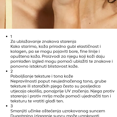
1
Za ublažavanje znakova starenja
Kako starimo, koža prirodno gubi elastičnost i
kolagen, pa se mogu pojaviti bore, fine linije i
opuštena koža. Proizvodi za njegu koji koži daju
pomlađen izgled mogu pomoći ublažiti te znakove i
ponovno istaknuti blistavost kože.
2
Poboljšanje teksture i tona kože
Nepravilnosti poput neujednačenog tona, grube
teksture ili staračkih pjega često su posljedica
utjecaja okoliša, ponajprije UV zračenja. Njega protiv
starenja i protiv mrlja može pomoći ujednačiti ton i
teksturu te vratiti glađi ten.
3
Smanjiti učinke oštećenja uzrokovanog suncem
Dugotrajno izlaganje suncu može uzrokovati