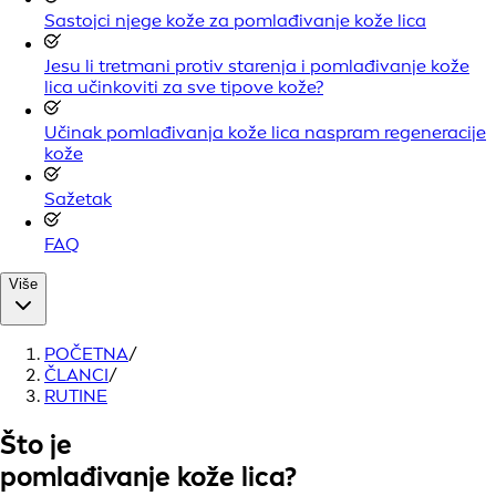
Sastojci njege kože za pomlađivanje kože lica
Jesu li tretmani protiv starenja i pomlađivanje kože
lica učinkoviti za sve tipove kože?
Učinak pomlađivanja kože lica naspram regeneracije
kože
Sažetak
FAQ
Više
POČETNA
/
ČLANCI
/
RUTINE
Što je
pomlađivanje kože lica?