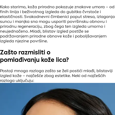
Kako starimo, koža prirodno pokazuje znakove umora – od
finih linija i beživotnog izgleda do gubitka čvrstoće i
elastičnosti. Svakodnevni čimbenici poput stresa, izlaganja
suncu i manjka sna mogu usporiti površinsku obnovu i
prirodnu regeneraciju, zbog čega ten izgleda umorno i
neujednačeno. Mladi, blistav izgled postiže se
podržavanjem prirodne obnove kože i poboljšavanjem
izgleda njezine površine.
Zašto razmisliti o
pomlađivanju kože lica?
Postoji mnogo razloga zašto se želi postići mlađi, blistaviji
izgled kože – najčešće zbog estetike. Neki od najčešćih
razloga uključuju: