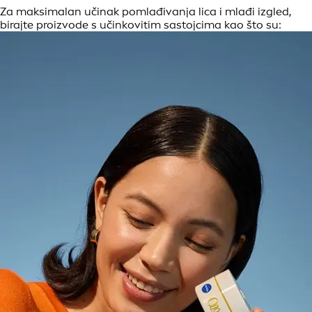
Za maksimalan učinak pomlađivanja lica i mlađi izgled,
birajte proizvode s učinkovitim sastojcima kao što su: