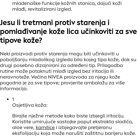
mladenaške funkcije kožnih stanica, dajući koži
mlađi, revitalizirani izgled.
Jesu li tretmani protiv starenja i
pomlađivanje kože lica učinkoviti za sve
tipove kože?
Neki proizvodi protiv starenja mogu biti učinkoviti u
poboljšanju mladolikog izgleda bilo kojeg tipa kože, dok su
drugi posebno dizajnirani za određeni tip. Prilagodba
rutine može potaknuti mlađi izgled bez iritacija ili
neravnoteže. Većina NIVEA proizvoda za njegu kože
pogodna je za sve tipove; provjerite ambalažu za više
informacija.
1
Osjetljiva koža:
Birajte nježne metode kako biste izbjegli iritaciju.
Koristite umirujuće sastojke poput ekstrakta sladića,
aloe vere,
kamilice
i izbjegavajte pretjeranu
eksfolijaciju koja može narušiti zaštitnu barijeru kože.