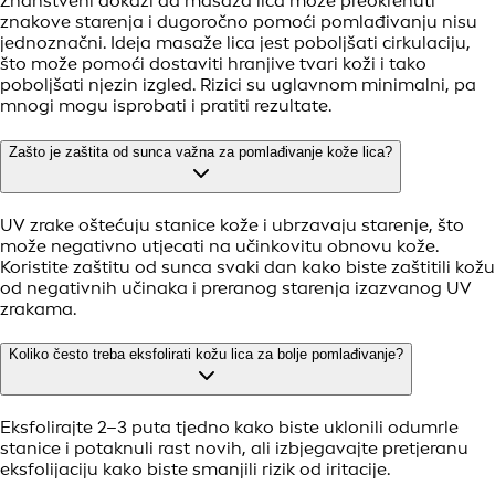
Znanstveni dokazi da masaža lica može preokrenuti
znakove starenja i dugoročno pomoći pomlađivanju nisu
jednoznačni. Ideja masaže lica jest poboljšati cirkulaciju,
što može pomoći dostaviti hranjive tvari koži i tako
poboljšati njezin izgled. Rizici su uglavnom minimalni, pa
mnogi mogu isprobati i pratiti rezultate.
Zašto je zaštita od sunca važna za pomlađivanje kože lica?
UV zrake oštećuju stanice kože i ubrzavaju starenje, što
može negativno utjecati na učinkovitu obnovu kože.
Koristite zaštitu od sunca svaki dan kako biste zaštitili kožu
od negativnih učinaka i preranog starenja izazvanog UV
zrakama.
Koliko često treba eksfolirati kožu lica za bolje pomlađivanje?
Eksfolirajte 2–3 puta tjedno kako biste uklonili odumrle
stanice i potaknuli rast novih, ali izbjegavajte pretjeranu
eksfolijaciju kako biste smanjili rizik od iritacije.