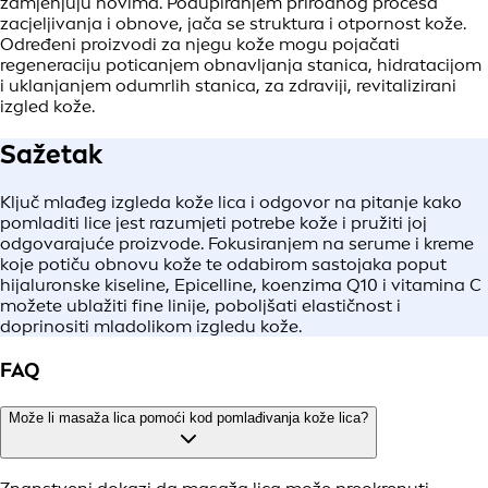
zamjenjuju novima. Podupiranjem prirodnog procesa
zacjeljivanja i obnove, jača se struktura i otpornost kože.
Određeni proizvodi za njegu kože mogu pojačati
regeneraciju poticanjem obnavljanja stanica, hidratacijom
i uklanjanjem odumrlih stanica, za zdraviji, revitalizirani
izgled kože.
Sažetak
Ključ mlađeg izgleda kože lica i odgovor na pitanje kako
pomladiti lice jest razumjeti potrebe kože i pružiti joj
odgovarajuće proizvode. Fokusiranjem na serume i kreme
koje potiču obnovu kože te odabirom sastojaka poput
hijaluronske kiseline, Epicelline, koenzima Q10 i vitamina C
možete ublažiti fine linije, poboljšati elastičnost i
doprinositi mladolikom izgledu kože.
FAQ
Može li masaža lica pomoći kod pomlađivanja kože lica?