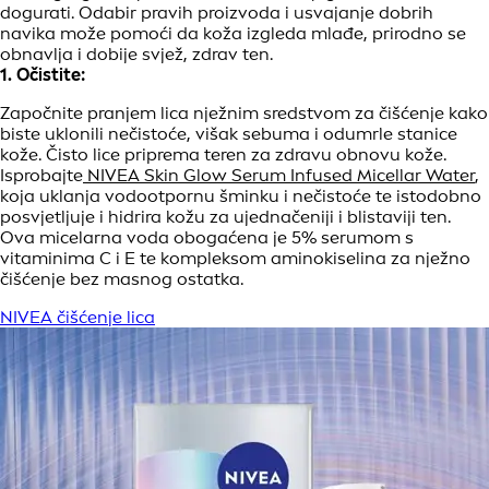
dogurati. Odabir pravih proizvoda i usvajanje dobrih
navika može pomoći da koža izgleda mlađe, prirodno se
obnavlja i dobije svjež, zdrav ten.
1. Očistite:
Započnite pranjem lica nježnim sredstvom za čišćenje kako
biste uklonili nečistoće, višak sebuma i odumrle stanice
kože. Čisto lice priprema teren za zdravu obnovu kože.
Isprobajte
NIVEA Skin Glow Serum Infused Micellar Water
,
koja uklanja vodootpornu šminku i nečistoće te istodobno
posvjetljuje i hidrira kožu za ujednačeniji i blistaviji ten.
Ova micelarna voda obogaćena je 5% serumom s
vitaminima C i E te kompleksom aminokiselina za nježno
čišćenje bez masnog ostatka.
NIVEA čišćenje lica