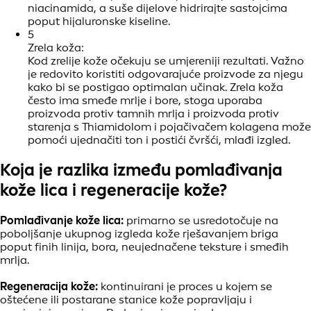
niacinamida, a suše dijelove hidrirajte sastojcima
poput hijaluronske kiseline.
5
Zrela koža:
Kod zrelije kože očekuju se umjereniji rezultati. Važno
je redovito koristiti odgovarajuće proizvode za njegu
kako bi se postigao optimalan učinak. Zrela koža
često ima smeđe mrlje i bore, stoga uporaba
proizvoda protiv tamnih mrlja i proizvoda protiv
starenja s Thiamidolom i pojačivačem kolagena može
pomoći ujednačiti ton i postići čvršći, mlađi izgled.
Koja je razlika između pomlađivanja
kože lica i regeneracije kože?
Pomlađivanje kože lica:
primarno se usredotočuje na
poboljšanje ukupnog izgleda kože rješavanjem briga
poput finih linija, bora, neujednačene teksture i smeđih
mrlja.
Regeneracija kože:
kontinuirani je proces u kojem se
oštećene ili postarane stanice kože popravljaju i