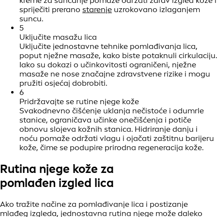
kreme za sunčanje pomaže održati zdrav izgled kože i
spriječiti prerano
starenje
uzrokovano izlaganjem
suncu.
5
Uključite masažu lica
Uključite jednostavne tehnike pomlađivanja lica,
poput nježne masaže, kako biste potaknuli cirkulaciju.
Iako su dokazi o učinkovitosti ograničeni, nježne
masaže ne nose značajne zdravstvene rizike i mogu
pružiti osjećaj dobrobiti.
6
Pridržavajte se rutine njege kože
Svakodnevno čišćenje uklanja nečistoće i odumrle
stanice, ograničava učinke onečišćenja i potiče
obnovu slojeva kožnih stanica. Hidriranje danju i
noću pomaže održati vlagu i ojačati zaštitnu barijeru
kože, čime se podupire prirodna regeneracija kože.
Rutina njege kože za
pomlađen izgled lica
Ako tražite načine za pomlađivanje lica i postizanje
mlađeg izgleda, jednostavna rutina njege može daleko