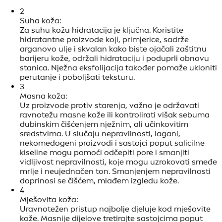
2
Suha koža:
Za suhu kožu hidratacija je ključna. Koristite
hidratantne proizvode koji, primjerice, sadrže
arganovo ulje i skvalan kako biste ojačali zaštitnu
barijeru kože, održali hidrataciju i poduprli obnovu
stanica. Nježna eksfolijacija također pomaže ukloniti
perutanje i poboljšati teksturu.
3
Masna koža:
Uz proizvode protiv starenja, važno je održavati
ravnotežu masne kože ili kontrolirati višak sebuma
dubinskim čišćenjem nježnim, ali učinkovitim
sredstvima. U slučaju nepravilnosti, lagani,
nekomedogeni proizvodi i sastojci poput salicilne
kiseline mogu pomoći odčepiti pore i smanjiti
vidljivost nepravilnosti, koje mogu uzrokovati smeđe
mrlje i neujednačen ton. Smanjenjem nepravilnosti
doprinosi se čišćem, mlađem izgledu kože.
4
Mješovita koža:
Uravnotežen pristup najbolje djeluje kod mješovite
kože. Masnije dijelove tretirajte sastojcima poput