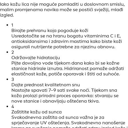
Iako kožu lica nije moguće pomladiti u doslovnom smislu,
malim promjenama navika može se postići svježiji, mlađi
izgled.
1
Birajte prehranu koja pogoduje koži
Usredotočite se na hranu bogatu vitaminima C i E,
antioksidansima i zdravim mastima kako biste koži
osigurali nutrijente potrebne za njezinu obnovu.
2
Održavajte hidrataciju
Pijte dovoljno vode tijekom dana kako bi se kožne
stanice hidrirale iznutra. Hidriranost pomaže održati
elastičnost kože, potiče oporavak i štiti od suhoće.
3
Dajte prednost kvalitetnom snu
Nastojte spavati 7–9 sati svake noći. Tijekom sna
koža prolazi prirodni proces oporavka: stvaraju se
nove stanice i obnavljaju oštećena tkiva.
4
Zaštitite kožu od sunca
Svakodnevna zaštita od sunca važna je za
sprječavanje UV oštećenja. Svakodnevno nanošenje