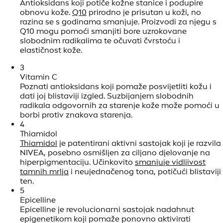
Antioksidans koji potiče kožne stanice i podupire
obnovu kože.
Q10
prirodno je prisutan u koži, no
razina se s godinama smanjuje. Proizvodi za njegu s
Q10 mogu pomoći smanjiti bore uzrokovane
slobodnim radikalima te očuvati čvrstoću i
elastičnost kože.
3
Vitamin C
Poznati antioksidans koji pomaže posvijetliti kožu i
dati joj blistaviji izgled. Suzbijanjem slobodnih
radikala odgovornih za starenje kože može pomoći u
borbi protiv znakova starenja.
4
Thiamidol
Thiamidol
je patentirani aktivni sastojak koji je razvila
NIVEA, posebno osmišljen za ciljano djelovanje na
hiperpigmentaciju. Učinkovito
smanjuje vidljivost
tamnih mrlja
i neujednačenog tona, potičući blistaviji
ten.
5
Epicelline
Epicelline je revolucionarni sastojak nadahnut
epigenetikom koji pomaže ponovno aktivirati