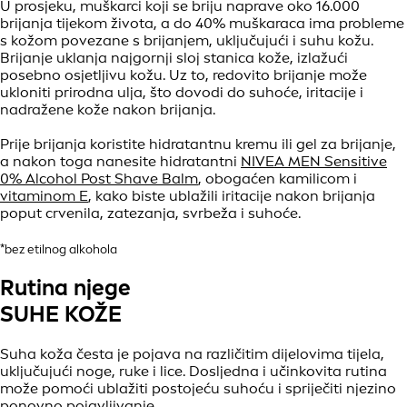
U prosjeku, muškarci koji se briju naprave oko 16.000
brijanja tijekom života, a do 40% muškaraca ima probleme
s kožom povezane s brijanjem, uključujući i suhu kožu.
Brijanje uklanja najgornji sloj stanica kože, izlažući
posebno osjetljivu kožu. Uz to, redovito brijanje može
ukloniti prirodna ulja, što dovodi do suhoće, iritacije i
nadražene kože nakon brijanja.
Prije brijanja koristite hidratantnu kremu ili gel za brijanje,
a nakon toga nanesite hidratantni
NIVEA MEN Sensitive
0% Alcohol Post Shave Balm
, obogaćen kamilicom i
vitaminom E
, kako biste ublažili iritacije nakon brijanja
poput crvenila, zatezanja, svrbeža i suhoće.
*bez etilnog alkohola
Rutina njege
SUHE KOŽE
Suha koža česta je pojava na različitim dijelovima tijela,
uključujući noge, ruke i lice. Dosljedna i učinkovita rutina
može pomoći ublažiti postojeću suhoću i spriječiti njezino
ponovno pojavljivanje.