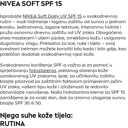
NIVEA SOFT SPF 15
Isprobajte
NIVEA Soft Daily UV SPF 15
u svakodnevnoj
rutini – nudi hidriranje i laganu zaštitu od sunca u jednom
koraku. Jedinstvena, lagane teksture, intenzivno hidrira i
pruža osnovnu dnevnu zaštitu od UV zraka. Obogaćena
shea maslacem i uljem jojobe, omekšava kožu i osigurava
dugotrajnu vlagu. Prikladna za lice, ruke i tijelo – ovaj
svestrani tretman možete koristiti bilo kada i bilo gdje, kao
praktičan dodatak svakodnevnoj njezi kože.
Svakodnevno korištenje SPF-a važno je za pomoć u
sprječavanju
fotostarenja
, preranog starenja kože
uzrokovanog UV zrakama. Ipak, za učinkovitu zaštitu
birajte proizvod sa zaštitnim faktorom primjerenim jačini
UV zraka, vašem tipu kože i izloženosti te redovito
obnavljajte nanošenje. Naša hidratantna krema sa SPF 15
zamišljena je za svaki dan, dok za izravno izlaganje suncu
birajte SPF 30 ili 50.
Njega suhe kože tijela:
RUTINA