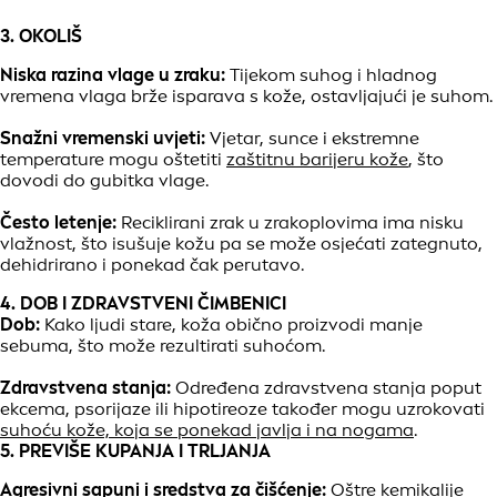
3. OKOLIŠ
Niska razina vlage u zraku:
Tijekom suhog i hladnog
vremena vlaga brže isparava s kože, ostavljajući je suhom.
Snažni vremenski uvjeti:
Vjetar, sunce i ekstremne
temperature mogu oštetiti
zaštitnu barijeru kože
, što
dovodi do gubitka vlage.
Često letenje:
Reciklirani zrak u zrakoplovima ima nisku
vlažnost, što isušuje kožu pa se može osjećati zategnuto,
dehidrirano i ponekad čak perutavo.
4. DOB I ZDRAVSTVENI ČIMBENICI
Dob:
Kako ljudi stare, koža obično proizvodi manje
sebuma, što može rezultirati suhoćom.
Zdravstvena stanja:
Određena zdravstvena stanja poput
ekcema, psorijaze ili hipotireoze također mogu uzrokovati
suhoću kože, koja se ponekad javlja i na nogama
.
5. PREVIŠE KUPANJA I TRLJANJA
Agresivni sapuni i sredstva za čišćenje:
Oštre kemikalije