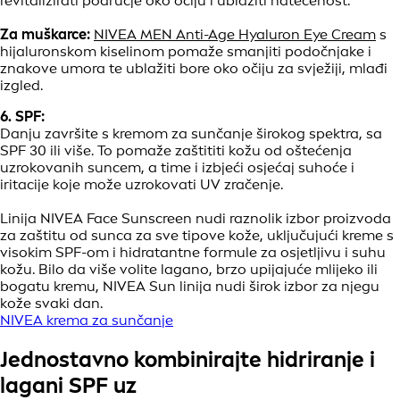
revitalizirati područje oko očiju i ublažiti natečenost.
Za muškarce:
NIVEA MEN Anti-Age Hyaluron Eye Cream
s
hijaluronskom kiselinom pomaže smanjiti podočnjake i
znakove umora te ublažiti bore oko očiju za svježiji, mlađi
izgled.
6. SPF:
Danju završite s kremom za sunčanje širokog spektra, sa
SPF 30 ili više. To pomaže zaštititi kožu od oštećenja
uzrokovanih suncem, a time i izbjeći osjećaj suhoće i
iritacije koje može uzrokovati UV zračenje.
Linija NIVEA Face Sunscreen nudi raznolik izbor proizvoda
za zaštitu od sunca za sve tipove kože, uključujući kreme s
visokim SPF-om i hidratantne formule za osjetljivu i suhu
kožu. Bilo da više volite lagano, brzo upijajuće mlijeko ili
bogatu kremu, NIVEA Sun linija nudi širok izbor za njegu
kože svaki dan.
NIVEA krema za sunčanje
Jednostavno kombinirajte hidriranje i
lagani SPF uz