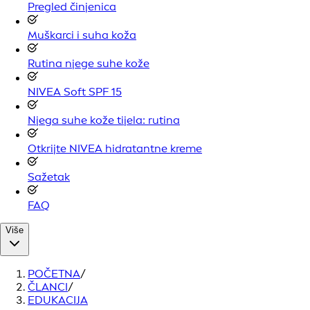
Pregled činjenica
Muškarci i suha koža
Rutina njege suhe kože
NIVEA Soft SPF 15
Njega suhe kože tijela: rutina
Otkrijte NIVEA hidratantne kreme
Sažetak
FAQ
Više
POČETNA
/
ČLANCI
/
EDUKACIJA