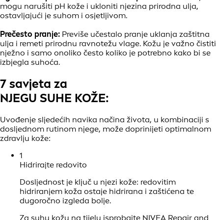
mogu narušiti pH kože i ukloniti njezina prirodna ulja,
ostavljajući je suhom i osjetljivom.
Prečesto pranje:
Previše učestalo pranje uklanja zaštitna
ulja i remeti prirodnu ravnotežu vlage. Kožu je važno čistiti
nježno i samo onoliko često koliko je potrebno kako bi se
izbjegla suhoća.
7 savjeta za
NJEGU SUHE KOŽE:
Uvođenje sljedećih navika načina života, u kombinaciji s
dosljednom rutinom njege, može doprinijeti optimalnom
zdravlju kože:
1
Hidrirajte redovito
Dosljednost je ključ u njezi kože: redovitim
hidriranjem koža ostaje hidrirana i zaštićena te
dugoročno izgleda bolje.
Za suhu kožu na tijelu isprobajte
NIVEA Repair and