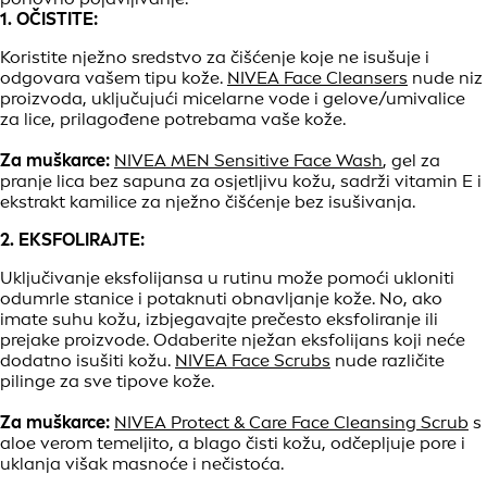
1. OČISTITE:
Koristite nježno sredstvo za čišćenje koje ne isušuje i
odgovara vašem tipu kože.
NIVEA Face Cleansers
nude niz
proizvoda, uključujući micelarne vode i gelove/umivalice
za lice, prilagođene potrebama vaše kože.
Za muškarce:
NIVEA MEN Sensitive Face Wash
, gel za
pranje lica bez sapuna za osjetljivu kožu, sadrži vitamin E i
ekstrakt kamilice za nježno čišćenje bez isušivanja.
2. EKSFOLIRAJTE:
Uključivanje eksfolijansa u rutinu može pomoći ukloniti
odumrle stanice i potaknuti obnavljanje kože. No, ako
imate suhu kožu, izbjegavajte prečesto eksfoliranje ili
prejake proizvode. Odaberite nježan eksfolijans koji neće
dodatno isušiti kožu.
NIVEA Face Scrubs
nude različite
pilinge za sve tipove kože.
Za muškarce:
NIVEA Protect & Care Face Cleansing Scrub
s
aloe verom temeljito, a blago čisti kožu, odčepljuje pore i
uklanja višak masnoće i nečistoća.