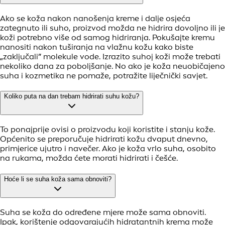
Ako se koža nakon nanošenja kreme i dalje osjeća
zategnuto ili suho, proizvod možda ne hidrira dovoljno ili je
koži potrebno više od samog hidriranja. Pokušajte kremu
nanositi nakon tuširanja na vlažnu kožu kako biste
„zaključali” molekule vode. Izrazito suhoj koži može trebati
nekoliko dana za poboljšanje. No ako je koža neuobičajeno
suha i kozmetika ne pomaže, potražite liječnički savjet.
Koliko puta na dan trebam hidrirati suhu kožu?
To ponajprije ovisi o proizvodu koji koristite i stanju kože.
Općenito se preporučuje hidrirati kožu dvaput dnevno,
primjerice ujutro i navečer. Ako je koža vrlo suha, osobito
na rukama, možda ćete morati hidrirati i češće.
Hoće li se suha koža sama obnoviti?
Suha se koža do određene mjere može sama obnoviti.
Ipak, korištenje odgovarajućih hidratantnih krema može