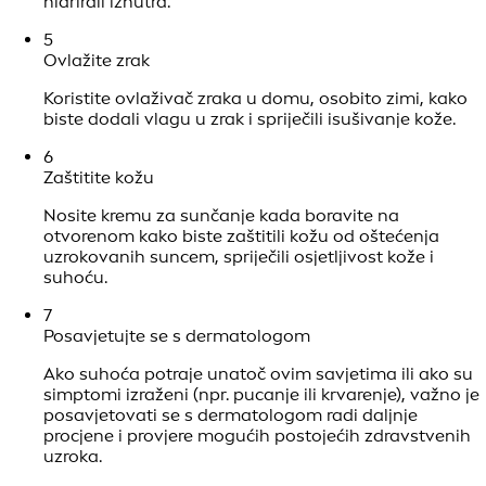
hidrirali iznutra.
5
Ovlažite zrak
Koristite ovlaživač zraka u domu, osobito zimi, kako
biste dodali vlagu u zrak i spriječili isušivanje kože.
6
Zaštitite kožu
Nosite kremu za sunčanje kada boravite na
otvorenom kako biste zaštitili kožu od oštećenja
uzrokovanih suncem, spriječili osjetljivost kože i
suhoću.
7
Posavjetujte se s dermatologom
Ako suhoća potraje unatoč ovim savjetima ili ako su
simptomi izraženi (npr. pucanje ili krvarenje), važno je
posavjetovati se s dermatologom radi daljnje
procjene i provjere mogućih postojećih zdravstvenih
uzroka.