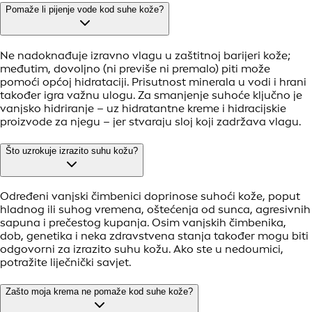
Pomaže li pijenje vode kod suhe kože?
Ne nadoknađuje izravno vlagu u zaštitnoj barijeri kože;
međutim, dovoljno (ni previše ni premalo) piti može
pomoći općoj hidrataciji. Prisutnost minerala u vodi i hrani
također igra važnu ulogu. Za smanjenje suhoće ključno je
vanjsko hidriranje – uz hidratantne kreme i hidracijskie
proizvode za njegu – jer stvaraju sloj koji zadržava vlagu.
Što uzrokuje izrazito suhu kožu?
Određeni vanjski čimbenici doprinose suhoći kože, poput
hladnog ili suhog vremena, oštećenja od sunca, agresivnih
sapuna i prečestog kupanja. Osim vanjskih čimbenika,
dob, genetika i neka zdravstvena stanja također mogu biti
odgovorni za izrazito suhu kožu. Ako ste u nedoumici,
potražite liječnički savjet.
Zašto moja krema ne pomaže kod suhe kože?