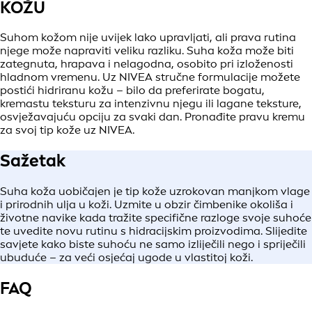
KOŽU
Suhom kožom nije uvijek lako upravljati, ali prava rutina
njege može napraviti veliku razliku. Suha koža može biti
zategnuta, hrapava i nelagodna, osobito pri izloženosti
hladnom vremenu. Uz NIVEA stručne formulacije možete
postići hidriranu kožu – bilo da preferirate bogatu,
kremastu teksturu za intenzivnu njegu ili lagane teksture,
osvježavajuću opciju za svaki dan. Pronađite pravu kremu
za svoj tip kože uz NIVEA.
Sažetak
Suha koža uobičajen je tip kože uzrokovan manjkom vlage
i prirodnih ulja u koži. Uzmite u obzir čimbenike okoliša i
životne navike kada tražite specifične razloge svoje suhoće
te uvedite novu rutinu s hidracijskim proizvodima. Slijedite
savjete kako biste suhoću ne samo izliječili nego i spriječili
ubuduće – za veći osjećaj ugode u vlastitoj koži.
FAQ