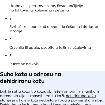
Hrapave ili perutave zone, često uočljivije
na
laktovima
,
koljenima
i petama
3
Svrbež, koji ponekad dovodi do češanja i dodatne
iritacije
4
Crvenilo ili upala, osobito u težim slučajevima
5
Pukotine na koži
Suha koža u odnosu na
dehidriranu kožu
Dok je suha koža tip kože, obilježen prirodnim manjkom
određenih ulja ili masnih tvari u koži,
dehidrirana koža
stanje je u kojem koži nedostaje voda u površinskom sloju.
Dehidriranu kožu mogu imati i osobe s mješovitom i