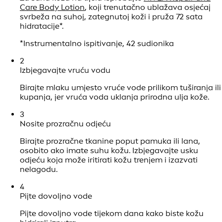
Care Body Lotion
, koji trenutačno ublažava osjećaj
svrbeža na suhoj, zategnutoj koži i pruža 72 sata
hidratacije*.
*Instrumentalno ispitivanje, 42 sudionika
2
Izbjegavajte vruću vodu
Birajte mlaku umjesto vruće vode prilikom tuširanja ili
kupanja, jer vruća voda uklanja prirodna ulja kože.
3
Nosite prozračnu odjeću
Birajte prozračne tkanine poput pamuka ili lana,
osobito ako imate suhu kožu. Izbjegavajte usku
odjeću koja može iritirati kožu trenjem i izazvati
nelagodu.
4
Pijte dovoljno vode
Pijte dovoljno vode tijekom dana kako biste kožu