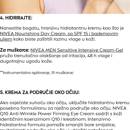
4. HIDRIRAJTE:
Nanestite bogatu, hranjivu hidratantnu kremu kao što je
NIVEA Nourishing Day Cream, sa SPF 15 i bademovim
uljem
kako biste zaštitili razinu vlage u koži.
Za muškarce:
NIVEA MEN Sensitive Intensive Cream-Gel
pruža trenutačno olakšanje od iritacija, 48 h vlage i
dugotrajnu ugodu kože.
**Instrumentalno ispitivanje, 51 muškarac
5. KREMA ZA PODRUČJE OKO OČIJU:
Ako osjećate suhoću oko očiju, uključite hidratantnu kremu
posebno formuliranu za nježno područje oko očiju. NIVEA
Q10 Anti-Wrinkle Power Firming Eye Cream sadrži s koži
identičnim koenzimom Q10 i kreatinom. Intenzivno
hidratantna formula pomaže smanjiti bore smijalice,