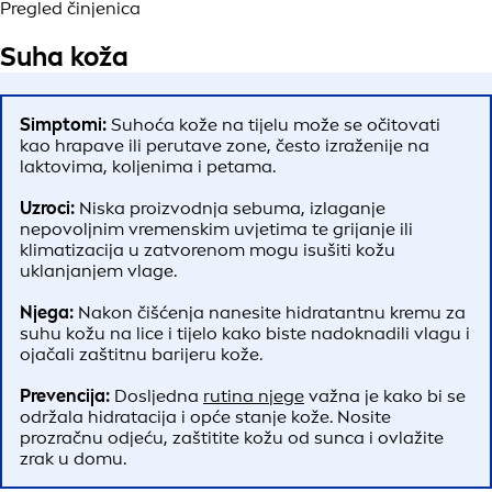
Pregled činjenica
Suha koža
Simptomi:
Suhoća kože na tijelu može se očitovati
kao hrapave ili perutave zone, često izraženije na
laktovima, koljenima i petama.
Uzroci:
Niska proizvodnja sebuma, izlaganje
nepovoljnim vremenskim uvjetima te grijanje ili
klimatizacija u zatvorenom mogu isušiti kožu
uklanjanjem vlage.
Njega:
Nakon čišćenja nanesite hidratantnu kremu za
suhu kožu na lice i tijelo kako biste nadoknadili vlagu i
ojačali zaštitnu barijeru kože.
Prevencija:
Dosljedna
rutina njege
važna je kako bi se
održala hidratacija i opće stanje kože. Nosite
prozračnu odjeću, zaštitite kožu od sunca i ovlažite
zrak u domu.