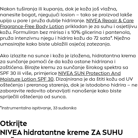
Nakon tuširanja ili kupanja, dok je koža još vlažna,
nanesite bogat, njegujući losion – tako se proizvod lakše
upija u pore i pruža dublje hidriranje.
NIVEA Repair & Care
Fragrance-Free Body Lotion
prikladan je za suhu i osjetljivu
kožu. Formuliran bez mirisa i s 10% glicerina i pantenola,
pruža intenzivnu njegu i hidrira kožu do 72 sata*. Nježno
umasirajte kako biste ublažili osjećaj zatezanja.
Ako izlazite na sunce i koža je izložena, hidratantna krema
za sunčanje pomoći će da koža ostane hidrirana i
zaštićena. Birajte kremu za sunčanje širokog spektra sa
SPF 30 ili više, primjerice
NIVEA SUN Protection And
Moisture Lotion SPF 30
. Dizajnirana je da štiti kožu od UV
oštećenja i preranog starenja, dok je istodobno hidrira – ne
zaboravite redovito obnavljati nanošenje kako biste
spriječili oštećenja od sunca.
*Instrumentalno ispitivanje, 33 sudionika
Otkrijte
NIVEA hidratantne kreme ZA SUHU