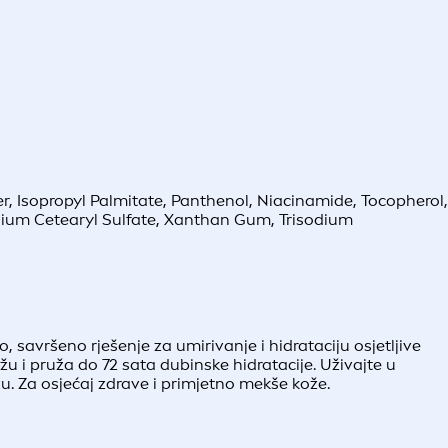
r, Isopropyl Palmitate, Panthenol, Niacinamide, Tocopherol,
dium Cetearyl Sulfate, Xanthan Gum, Trisodium
o, savršeno rješenje za umirivanje i hidrataciju osjetljive
 i pruža do 72 sata dubinske hidratacije. Uživajte u
u. Za osjećaj zdrave i primjetno mekše kože.