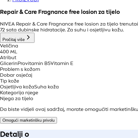
Repair & Care Fragnance free losion za tijelo
NIVEA Repair & Care Fragnance free losion za tijelo trenu
72 sata dubinske hidratacije. Za suhu i osjetljivu kožu.
Pročitaj više
Veličina
400 ML
Atribut
Glicerin
Provitamin B5
Vitamin E
Problem s kožom
Dobar osjećaj
Tip kože
Osjetljiva koža
Suha koža
Kategorija njege
Njega za tijelo
Da biste vidjeli ovaj sadržaj, morate omogućiti marketinšku
Omogući marketinšku privolu
Detalji o