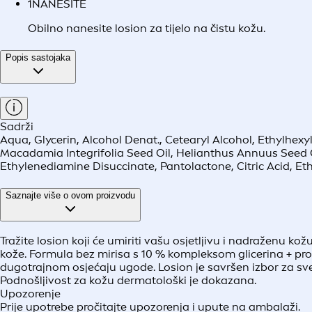
1
NANESITE
Obilno nanesite losion za tijelo na čistu kožu.
Popis sastojaka
Sadrži
Aqua, Glycerin, Alcohol Denat., Cetearyl Alcohol, Ethylhexy
Macadamia Integrifolia Seed Oil, Helianthus Annuus Seed O
Ethylenediamine Disuccinate, Pantolactone, Citric Acid, Et
Saznajte više o ovom proizvodu
Tražite losion koji će umiriti vašu osjetljivu i nadraženu kož
kože. Formula bez mirisa s 10 % kompleksom glicerina + pro
dugotrajnom osjećaju ugode. Losion je savršen izbor za sve
Podnošljivost za kožu dermatološki je dokazana.
Upozorenje
Prije upotrebe pročitajte upozorenja i upute na ambalaži.