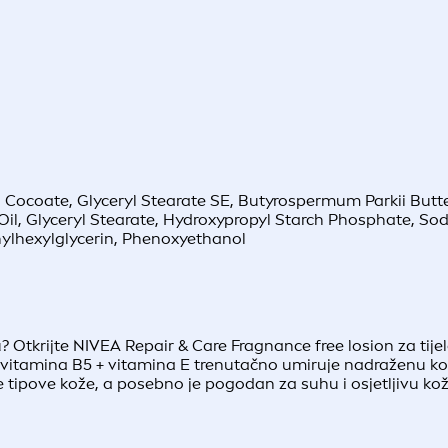
l Cocoate, Glyceryl Stearate SE, Butyrospermum Parkii Butte
il, Glyceryl Stearate, Hydroxypropyl Starch Phosphate, So
hylhexylglycerin, Phenoxyethanol
u? Otkrijte NIVEA Repair & Care Fragnance free losion za tijel
vitamina B5 + vitamina E trenutačno umiruje nadraženu kožu
 tipove kože, a posebno je pogodan za suhu i osjetljivu kož