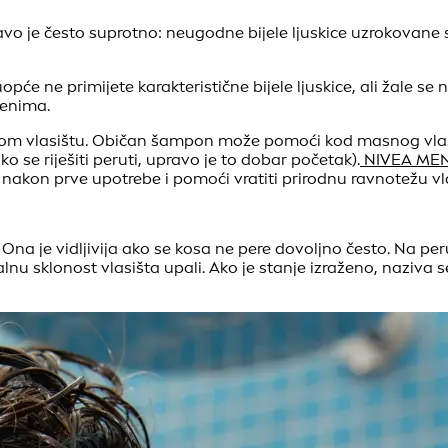
avo je često suprotno: neugodne bijele ljuskice uzrokovane 
će ne primijete karakteristične bijele ljuskice, ali žale se n
menima.
om vlasištu. Običan šampon može pomoći kod masnog vlasišta
ako se riješiti peruti, upravo je to dobar početak).
NIVEA MEN
 nakon prve upotrebe i pomoći vratiti prirodnu ravnotežu vl
Ona je vidljivija ako se kosa ne pere dovoljno često. Na per
u sklonost vlasišta upali. Ako je stanje izraženo, naziva se