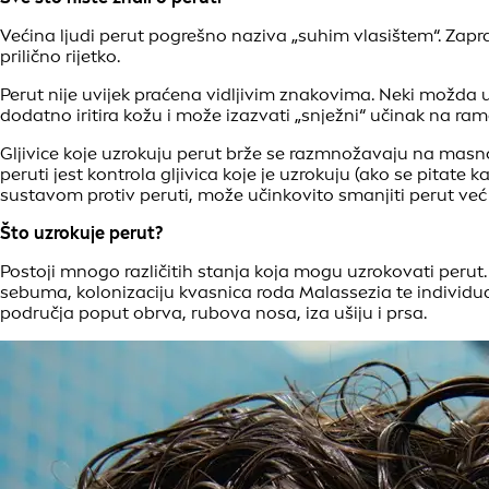
Većina ljudi perut pogrešno naziva „suhim vlasištem“. Zapr
prilično rijetko.
Perut nije uvijek praćena vidljivim znakovima. Neki možda uop
dodatno iritira kožu i može izazvati „snježni“ učinak na ra
Gljivice koje uzrokuju perut brže se razmnožavaju na masn
peruti jest kontrola gljivica koje je uzrokuju (ako se pitate k
sustavom protiv peruti, može učinkovito smanjiti perut već
Što uzrokuje perut?
Postoji mnogo različitih stanja koja mogu uzrokovati perut. 
sebuma, kolonizaciju kvasnica roda Malassezia te individualn
područja poput obrva, rubova nosa, iza ušiju i prsa.