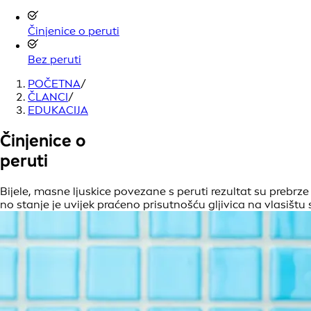
Činjenice o peruti
Bez peruti
POČETNA
/
ČLANCI
/
EDUKACIJA
Činjenice o
peruti
Bijele, masne ljuskice povezane s peruti rezultat su prebrze
no stanje je uvijek praćeno prisutnošću gljivica na vlasištu s