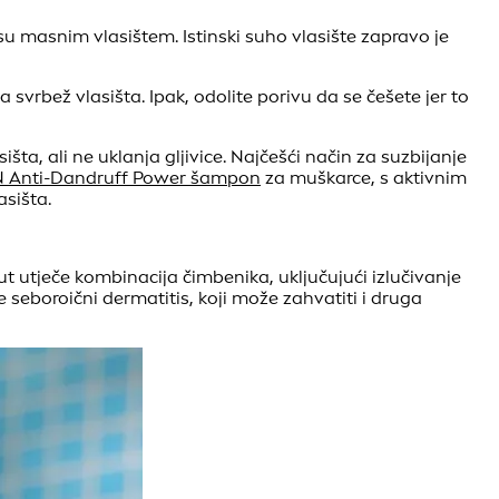
su masnim vlasištem. Istinski suho vlasište zapravo je
a svrbež vlasišta. Ipak, odolite porivu da se češete jer to
, ali ne uklanja gljivice. Najčešći način za suzbijanje
 Anti-Dandruff Power šampon
za muškarce, s aktivnim
asišta.
ut utječe kombinacija čimbenika, uključujući izlučivanje
 seboroični dermatitis, koji može zahvatiti i druga