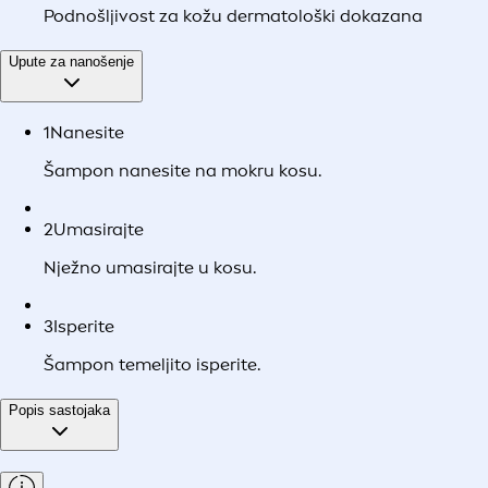
Podnošljivost za kožu dermatološki dokazana
Upute za nanošenje
1
Nanesite
Šampon nanesite na mokru kosu.
2
Umasirajte
Nježno umasirajte u kosu.
3
Isperite
Šampon temeljito isperite.
Popis sastojaka