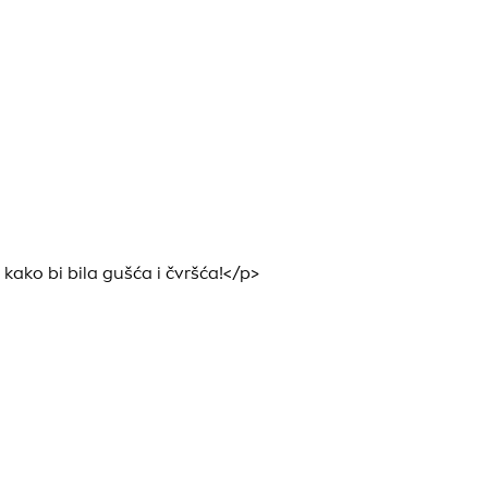
ko bi bila gušća i čvršća!</p>