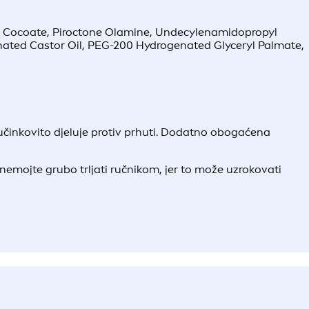
yl Cocoate, Piroctone Olamine, Undecylenamidopropyl
enated Castor Oil, PEG-200 Hydrogenated Glyceryl Palmate,
činkovito djeluje protiv prhuti. Dodatno obogaćena
emojte grubo trljati ručnikom, jer to može uzrokovati