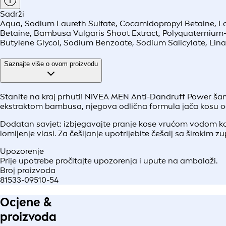
Sadrži
Aqua, Sodium Laureth Sulfate, Cocamidopropyl Betaine, La
Betaine, Bambusa Vulgaris Shoot Extract, Polyquaternium-7
Butylene Glycol, Sodium Benzoate, Sodium Salicylate, Lin
Saznajte više o ovom proizvodu
Stanite na kraj prhuti! NIVEA MEN Anti-Dandruff Power ša
ekstraktom bambusa, njegova odlična formula jača kosu od
Dodatan savjet: izbjegavajte pranje kose vrućom vodom koj
lomljenje vlasi. Za češljanje upotrijebite češalj sa širokim z
Upozorenje
Prije upotrebe pročitajte upozorenja i upute na ambalaži.
Broj proizvoda
81533-09510-54
Ocjene &
proizvoda