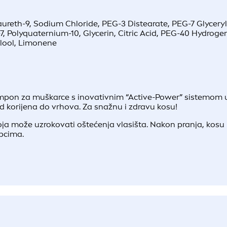
ureth-9, Sodium Chloride, PEG-3 Distearate, PEG-7 Glycer
, Polyquaternium-10, Glycerin, Citric Acid, PEG-40 Hydrog
alool, Limonene
mpon za muškarce s inovativnim “Active-Power” sistemom u
 korijena do vrhova. Za snažnu i zdravu kosu!
a može uzrokovati oštećenja vlasišta. Nakon pranja, kosu n
upcima.