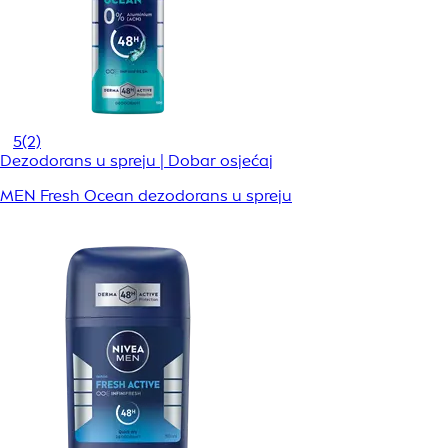
5
(2)
Dezodorans u spreju | Dobar osjećaj
MEN Fresh Ocean dezodorans u spreju