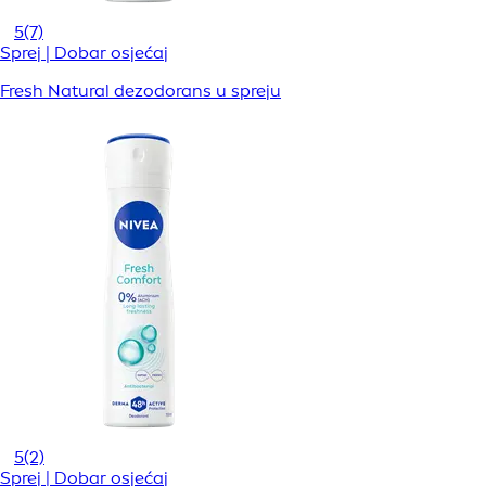
5
(7)
Sprej | Dobar osjećaj
Fresh Natural dezodorans u spreju
5
(2)
Sprej | Dobar osjećaj