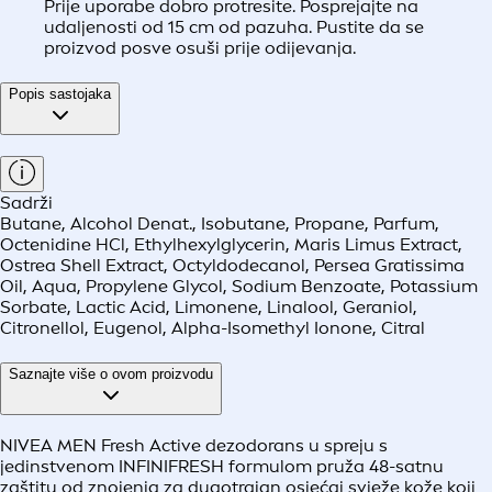
Prije uporabe dobro protresite. Posprejajte na
udaljenosti od 15 cm od pazuha. Pustite da se
proizvod posve osuši prije odijevanja.
Popis sastojaka
Sadrži
Butane, Alcohol Denat., Isobutane, Propane, Parfum,
Octenidine HCl, Ethylhexylglycerin, Maris Limus Extract,
Ostrea Shell Extract, Octyldodecanol, Persea Gratissima
Oil, Aqua, Propylene Glycol, Sodium Benzoate, Potassium
Sorbate, Lactic Acid, Limonene, Linalool, Geraniol,
Citronellol, Eugenol, Alpha-Isomethyl Ionone, Citral
Saznajte više o ovom proizvodu
NIVEA MEN Fresh Active dezodorans u spreju s
jedinstvenom INFINIFRESH formulom pruža 48-satnu
zaštitu od znojenja za dugotrajan osjećaj svježe kože koji