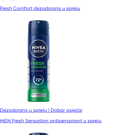
Fresh Comfort dezodorans u spreju
Dezodorans u spreju | Dobar osjećaj
MEN Fresh Sensation antiperspirant u spreju