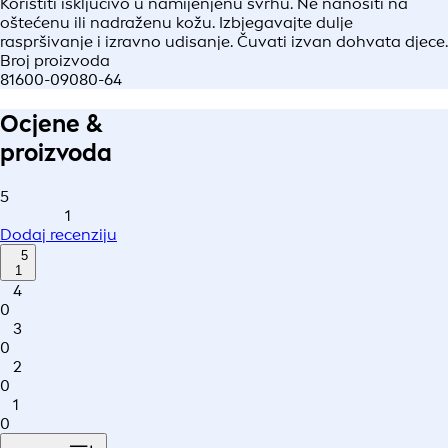
Koristiti isključivo u namijenjenu svrhu. Ne nanositi na
oštećenu ili nadraženu kožu. Izbjegavajte dulje
raspršivanje i izravno udisanje. Čuvati izvan dohvata djece.
Broj proizvoda
81600-09080-64
Ocjene &
proizvoda
5
1
Dodaj recenziju
5
1
4
0
3
0
2
0
1
0