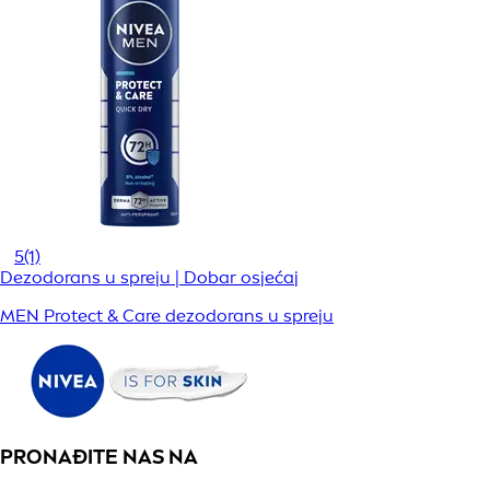
5
(1)
Dezodorans u spreju | Dobar osjećaj
MEN Protect & Care dezodorans u spreju
PRONAĐITE NAS NA