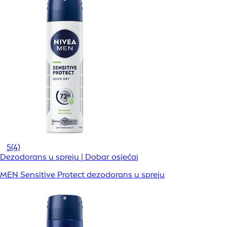
5
(4)
Dezodorans u spreju | Dobar osjećaj
MEN Sensitive Protect dezodorans u spreju