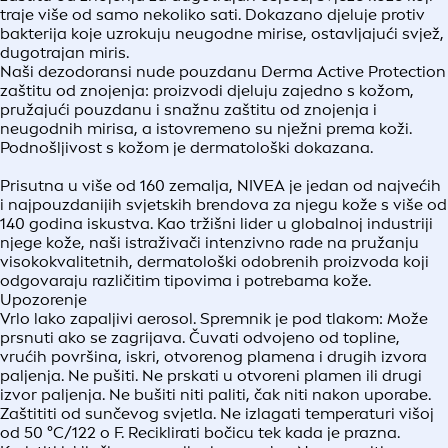
traje više od samo nekoliko sati. Dokazano djeluje protiv
bakterija koje uzrokuju neugodne mirise, ostavljajući svjež,
dugotrajan miris.
Naši dezodoransi nude pouzdanu Derma Active Protection
zaštitu od znojenja: proizvodi djeluju zajedno s kožom,
pružajući pouzdanu i snažnu zaštitu od znojenja i
neugodnih mirisa, a istovremeno su nježni prema koži.
Podnošljivost s kožom je dermatološki dokazana.
Prisutna u više od 160 zemalja, NIVEA je jedan od najvećih
i najpouzdanijih svjetskih brendova za njegu kože s više od
140 godina iskustva. Kao tržišni lider u globalnoj industriji
njege kože, naši istraživači intenzivno rade na pružanju
visokokvalitetnih, dermatološki odobrenih proizvoda koji
odgovaraju različitim tipovima i potrebama kože.
Upozorenje
Vrlo lako zapaljivi aerosol. Spremnik je pod tlakom: Može
prsnuti ako se zagrijava. Čuvati odvojeno od topline,
vrućih površina, iskri, otvorenog plamena i drugih izvora
paljenja. Ne pušiti. Ne prskati u otvoreni plamen ili drugi
izvor paljenja. Ne bušiti niti paliti, čak niti nakon uporabe.
Zaštititi od sunčevog svjetla. Ne izlagati temperaturi višoj
od 50 °C/122 o F. Reciklirati bočicu tek kada je prazna.