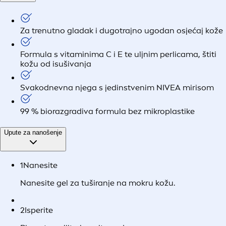
Za trenutno gladak i dugotrajno ugodan osjećaj kože
Formula s vitaminima C i E te uljnim perlicama, štiti
kožu od isušivanja
Svakodnevna njega s jedinstvenim NIVEA mirisom
99 % biorazgradiva formula bez mikroplastike
Upute za nanošenje
1
Nanesite
Nanesite gel za tuširanje na mokru kožu.
2
Isperite