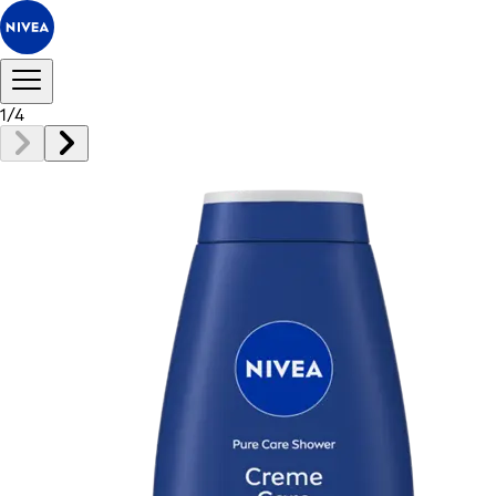
1
/
4