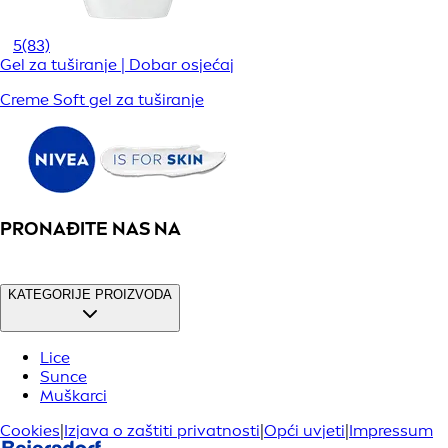
5
(83)
Gel za tuširanje | Dobar osjećaj
Creme Soft gel za tuširanje
PRONAĐITE NAS NA
KATEGORIJE PROIZVODA
Lice
Sunce
Muškarci
Cookies
|
Izjava o zaštiti privatnosti
|
Opći uvjeti
|
Impressum