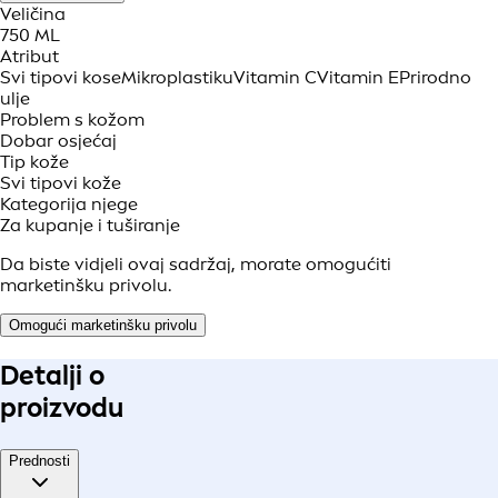
Veličina
750 ML
Atribut
Svi tipovi kose
Mikroplastiku
Vitamin C
Vitamin E
Prirodno
ulje
Problem s kožom
Dobar osjećaj
Tip kože
Svi tipovi kože
Kategorija njege
Za kupanje i tuširanje
Da biste vidjeli ovaj sadržaj, morate omogućiti
marketinšku privolu.
Omogući marketinšku privolu
Detalji o
proizvodu
Prednosti