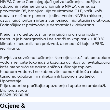
NIVEA Creme Care njegujući gel za tuširanje s pažljivo
odabranim elementima originalne NIVEA kreme, uz
provitamin B5, hranjiva ulja te vitamine C i E, vašu kožu
obavija nježnom pjenom i jedinstvenim NIVEA mirisom,
ostavljajući pritom intenzivan osjećaj hidratacije i glatkoće.
Podnošljivost proizvoda je dermatološki dokazana.
Kreirali smo gel za tuširanje imajući na umu prirodu -
formula je biorazgradiva i ne sadrži mikroplastiku. 100 %
klimatski neutraliziran proizvod, u ambalaži koja je 98 %
reciklirana.
Savjet za savršeno tuširanje: Nemojte se tuširati pretoplom
vodom jer ćete tako isušiti kožu. Za učinkovitu revitalizaciju
kože preporuča se naizmjenično tuširanje toplom i
hladnom vodom. I ne zaboravite namazati kožu nakon
tuširanja odabranim mlijekom ili losionom za tijelo.
Upozorenje
Prije upotrebe pročitajte upozorenja i upute na ambalaži.
Broj proizvoda
83628-09130-80
Ocjene &