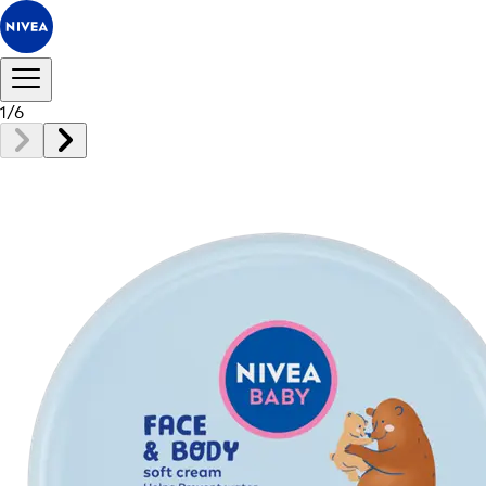
1
/
6