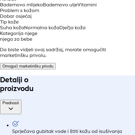
Bademovo mlijeko
Bademovo ulje
Vitamini
Problem s kožom
Dobar osjećaj
Tip kože
Suha koža
Normalna koža
Dječja koža
Kategorija njege
njega za bebe
Da biste vidjeli ovaj sadržaj, morate omogućiti
marketinšku privolu.
Omogući marketinšku privolu
Detalji o
proizvodu
Prednosti
Sprječava gubitak vode i štiti kožu od isušivanja