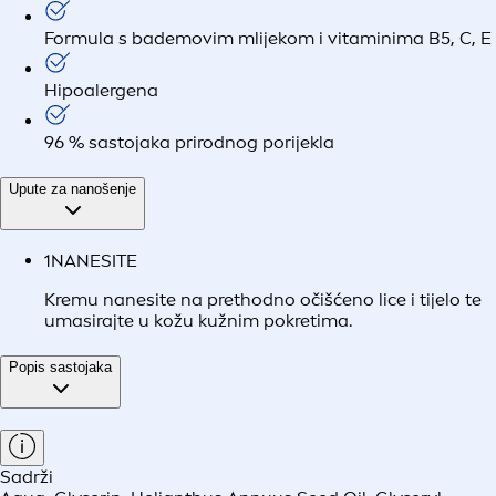
Formula s bademovim mlijekom i vitaminima B5, C, E
Hipoalergena
96 % sastojaka prirodnog porijekla
Upute za nanošenje
1
NANESITE
Kremu nanesite na prethodno očišćeno lice i tijelo te
umasirajte u kožu kužnim pokretima.
Popis sastojaka
Sadrži