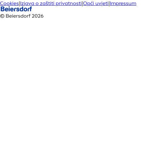
Cookies
|
Izjava o zaštiti privatnosti
|
Opći uvjeti
|
Impressum
© Beiersdorf 2026