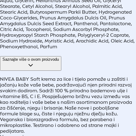
Aqua, Glycerin, Helianthus Annuus Seed Oil, Glyceryl
Stearate, Cetyl Alcohol, Stearyl Alcohol, Palmitic Acid,
Stearic Acid, Butyrospermum Parkii Butter, Hydrogenated
Coco-Glycerides, Prunus Amygdalus Dulcis Oil, Prunus
Amygdalus Dulcis Seed Extract, Panthenol, Pantolactone,
Citric Acid, Tocopherol, Sodium Ascorbyl Phosphate,
Hydroxypropyl Starch Phosphate, Polyglyceryl-2 Caprate,
Sodium Hydroxide, Myristic Acid, Arachidic Acid, Oleic Acid,
Phenoxyethanol, Parfum
Saznajte više o ovom proizvodu
NIVEA BABY Soft krema za lice i tijelo pomaže u zaštiti i
jačanju kože vaše bebe, podržavajući njen prirodni razvoj
svakim dodirom. Sadrži 100 % prirodno bademovo ulje i
vitamine B5, C i E. Pospješujemo brižnu vezu između vas
kao roditelja i vaše bebe s našim asortimanom proizvoda
za čišćenje, njegu i brisanje. Naše nove i poboljšane
formule blage su, čiste i njeguju nježnu dječju kožu.
Veganska i biorazgradiva formula, bez parabena i
mikroplastike. Testirano i odobreno od strane majki i
pedijatara.