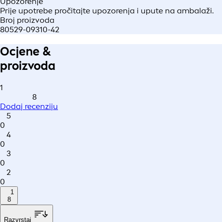
Upozorenje
Prije upotrebe pročitajte upozorenja i upute na ambalaži.
Broj proizvoda
80529-09310-42
Ocjene &
proizvoda
1
8
Dodaj recenziju
5
0
4
0
3
0
2
0
1
8
Razvrstaj