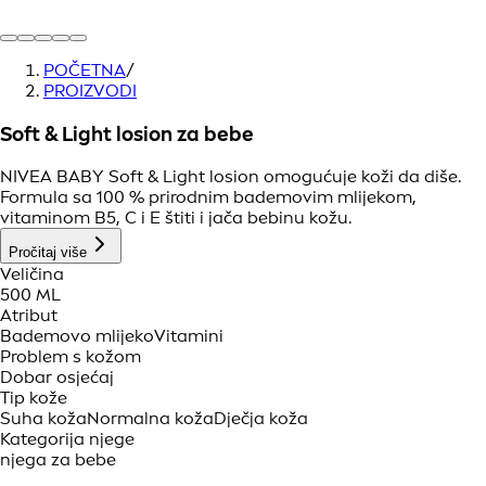
POČETNA
/
PROIZVODI
Soft & Light losion za bebe
NIVEA BABY Soft & Light losion omogućuje koži da diše.
Formula sa 100 % prirodnim bademovim mlijekom,
vitaminom B5, C i E štiti i jača bebinu kožu.
Pročitaj više
Veličina
500 ML
Atribut
Bademovo mlijeko
Vitamini
Problem s kožom
Dobar osjećaj
Tip kože
Suha koža
Normalna koža
Dječja koža
Kategorija njege
njega za bebe