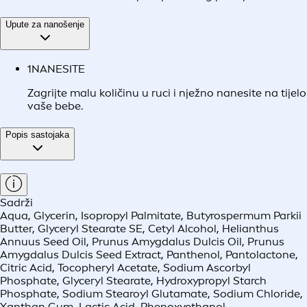
Upute za nanošenje
1
NANESITE
Zagrijte malu količinu u ruci i nježno nanesite na tijelo
vaše bebe.
Popis sastojaka
Sadrži
Aqua, Glycerin, Isopropyl Palmitate, Butyrospermum Parkii
Butter, Glyceryl Stearate SE, Cetyl Alcohol, Helianthus
Annuus Seed Oil, Prunus Amygdalus Dulcis Oil, Prunus
Amygdalus Dulcis Seed Extract, Panthenol, Pantolactone,
Citric Acid, Tocopheryl Acetate, Sodium Ascorbyl
Phosphate, Glyceryl Stearate, Hydroxypropyl Starch
Phosphate, Sodium Stearoyl Glutamate, Sodium Chloride,
Xanthan Gum, Lactic Acid, Phenoxyethanol,