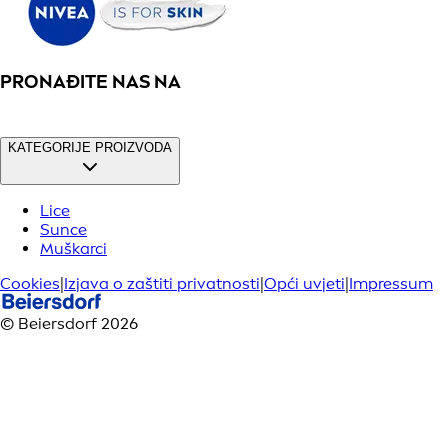
PRONAĐITE NAS NA
KATEGORIJE PROIZVODA
Lice
Sunce
Muškarci
Cookies
|
Izjava o zaštiti privatnosti
|
Opći uvjeti
|
Impressum
© Beiersdorf 2026