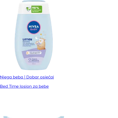
Njega beba | Dobar osjećaj
Bed Time losion za bebe