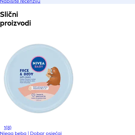
Napišite recenziju
Slični
proizvodi
1
(8)
Njega beba | Dobar osjećaj