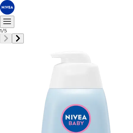
1
/
5