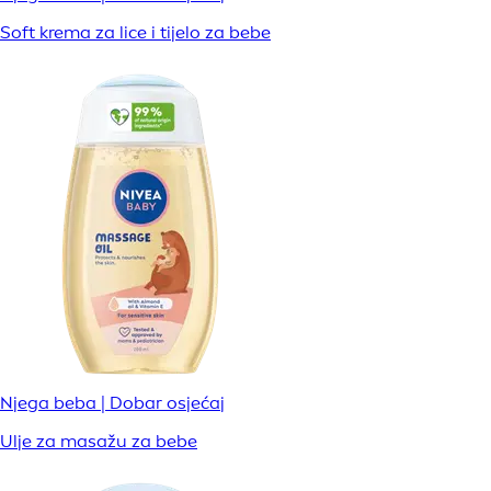
Soft krema za lice i tijelo za bebe
Njega beba | Dobar osjećaj
Ulje za masažu za bebe