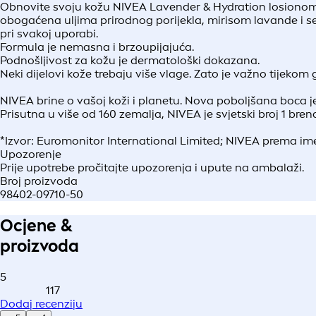
Obnovite svoju kožu NIVEA Lavender & Hydration losionom 
obogaćena uljima prirodnog porijekla, mirisom lavande i s
pri svakoj uporabi.
Formula je nemasna i brzoupijajuća.
Podnošljivost za kožu je dermatološki dokazana.
Neki dijelovi kože trebaju više vlage. Zato je važno tijekom g
NIVEA brine o vašoj koži i planetu. Nova poboljšana boca je
Prisutna u više od 160 zemalja, NIVEA je svjetski broj 1 bren
*Izvor: Euromonitor International Limited; NIVEA prema ime
Upozorenje
Prije upotrebe pročitajte upozorenja i upute na ambalaži.
Broj proizvoda
98402-09710-50
Ocjene &
proizvoda
5
117
Dodaj recenziju