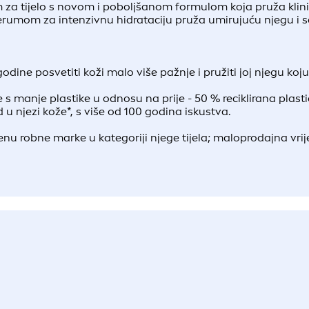
za tijelo s novom i poboljšanom formulom koja pruža klini
erumom za intenzivnu hidrataciju pruža umirujuću njegu i s
odine posvetiti koži malo više pažnje i pružiti joj njegu koju
 s manje plastike u odnosu na prije - 50 % reciklirana plast
d u njezi kože*, s više od 100 godina iskustva.
nu robne marke u kategoriji njege tijela; maloprodajna vrij