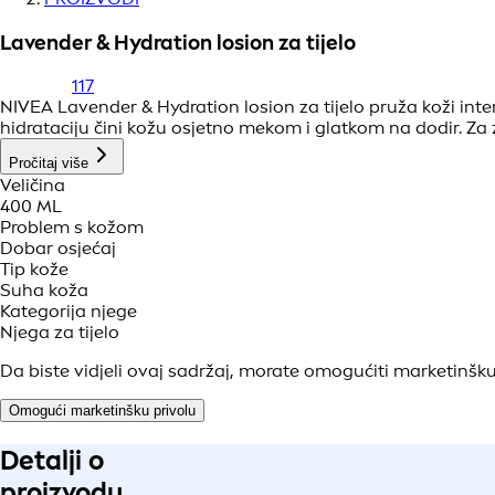
Lavender & Hydration losion za tijelo
117
NIVEA Lavender & Hydration losion za tijelo pruža koži int
hidrataciju čini kožu osjetno mekom i glatkom na dodir. Za 
Pročitaj više
Veličina
400 ML
Problem s kožom
Dobar osjećaj
Tip kože
Suha koža
Kategorija njege
Njega za tijelo
Da biste vidjeli ovaj sadržaj, morate omogućiti marketinšku
Omogući marketinšku privolu
Detalji o
proizvodu