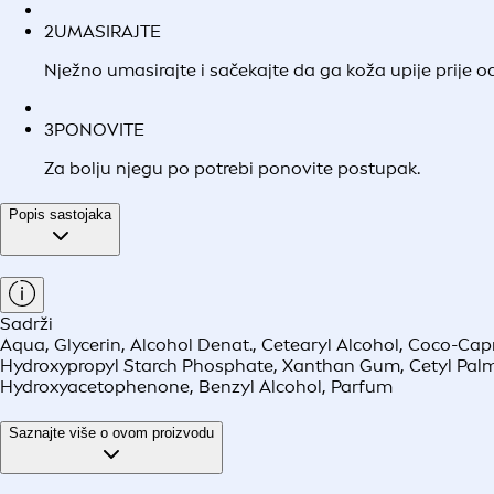
2
UMASIRAJTE
Nježno umasirajte i sačekajte da ga koža upije prije o
3
PONOVITE
Za bolju njegu po potrebi ponovite postupak.
Popis sastojaka
Sadrži
Aqua, Glycerin, Alcohol Denat., Cetearyl Alcohol, Coco-Capr
Hydroxypropyl Starch Phosphate, Xanthan Gum, Cetyl Palmitat
Hydroxyacetophenone, Benzyl Alcohol, Parfum
Saznajte više o ovom proizvodu