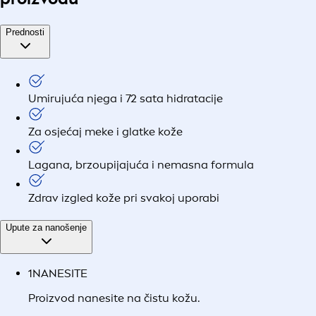
Prednosti
Umirujuća njega i 72 sata hidratacije
Za osjećaj meke i glatke kože
Lagana, brzoupijajuća i nemasna formula
Zdrav izgled kože pri svakoj uporabi
Upute za nanošenje
1
NANESITE
Proizvod nanesite na čistu kožu.