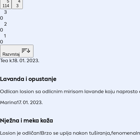
5
4
114
3
3
0
2
0
1
0
Razvrstaj
Tea k.
18. 01. 2023.
Lavanda i opustanje
Odlican losion sa odlicnim mirisom lavande koju naprosto o
Marina
17. 01. 2023.
Nježna i meka koža
Losion je odličan!Brzo se upija nakon tuširanja,fenomenalno