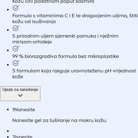
Kožu čini podatnom poput kašmira
Formula s vitaminima C i E te dragocjenim uljima, štiti
kožu od isušivanja
S prirodnim uljem sjemenki pamuka i nježnim
mirisom orhideje
99 % biorazgradiva formula bez mikroplastike
S formulom koja njeguje uravnoteženu pH vrijednost
kože
Upute za nanošenje
1
Nanesite
Nanesite gel za tuširanje na mokru kožu.
2
Isperite