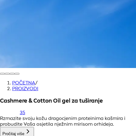
POČETNA
/
PROIZVODI
Cashmere & Cotton Oil gel za tuširanje
35
Rzmazite svoju kožu dragocjenim proteinima kašmira i
probudite Vaša osjetila nježnim mirisom orhideja.
Pročitaj više