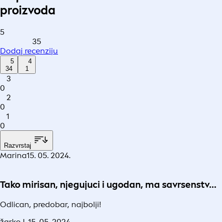
proizvoda
5
35
Dodaj recenziju
5
4
34
1
3
0
2
0
1
0
Razvrstaj
Marina
15. 05. 2024.
Tako mirisan, njegujuci i ugodan, ma savrsenstv...
Odlican, predobar, najbolji!
žarko L.
15. 05. 2024.