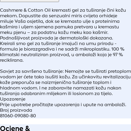
Cashmere & Cotton Oil kremasti gel za tuširanje čini kožu
mekom. Dopustite da senzualni miris cvijeta orhideje
miluje Vaša osjetila, dok se kremasto ulje s proteinima
kašmira i uljem sjemena pamuka pretvara u kremastu
meku pjenu – za podatnu kožu meku kao kašmir.
Podnošljivost proizvoda je dermatološki dokazana.
Kreirali smo gel za tuširanje imajući na umu prirodu -
formula je biorazgradiva i ne sadrži mikroplastiku. 100 %
klimatski neutraliziran proizvod, u ambalaži koja je 97 %
reciklirana.
Savjet za savršeno tuširanje: Nemojte se tuširati pretoplom
vodom jer ćete tako isušiti kožu. Za učinkovitu revitalizaciju
kože preporuča se naizmjenično tuširanje toplom i
hladnom vodom. I ne zaboravite namazati kožu nakon
tuširanja odabranim mlijekom ili losionom za tijelo.
Upozorenje
Prije upotrebe pročitajte upozorenja i upute na ambalaži.
Broj proizvoda
81060-09080-80
Ocjene &