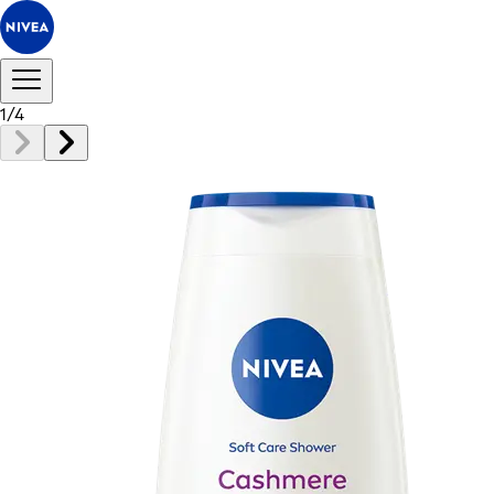
1
/
4