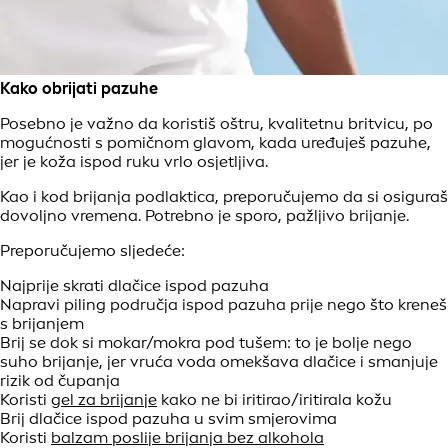
Kako obrijati pazuhe
Posebno je važno da koristiš oštru, kvalitetnu britvicu, po
mogućnosti s pomičnom glavom, kada uređuješ pazuhe,
jer je koža ispod ruku vrlo osjetljiva.
Kao i kod brijanja podlaktica, preporučujemo da si osiguraš
dovoljno vremena. Potrebno je sporo, pažljivo brijanje.
Preporučujemo sljedeće:
Najprije skrati dlačice ispod pazuha
Napravi piling područja ispod pazuha prije nego što kreneš
s brijanjem
Brij se dok si mokar/mokra pod tušem: to je bolje nego
suho brijanje, jer vruća voda omekšava dlačice i smanjuje
rizik od čupanja
Koristi
gel za brijanje
kako ne bi iritirao/iritirala kožu
Brij dlačice ispod pazuha u svim smjerovima
Koristi
balzam poslije brijanja bez alkohola