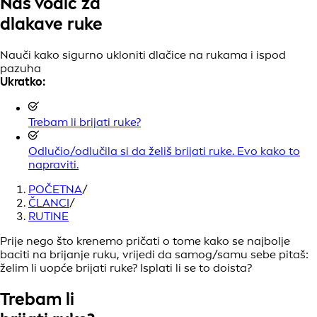
Naš vodič za
dlakave ruke
Nauči kako sigurno ukloniti dlačice na rukama i ispod
pazuha
Ukratko:
Trebam li brijati ruke?
Odlučio/odlučila si da želiš brijati ruke. Evo kako to
napraviti.
POČETNA
/
ČLANCI
/
RUTINE
Prije nego što krenemo pričati o tome kako se najbolje
baciti na brijanje ruku, vrijedi da samog/samu sebe pitaš:
želim li uopće brijati ruke? Isplati li se to doista?
Trebam li