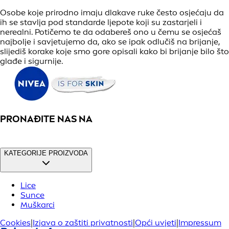
Osobe koje prirodno imaju dlakave ruke često osjećaju da
ih se stavlja pod standarde ljepote koji su zastarjeli i
nerealni. Potičemo te da odabereš ono u čemu se osjećaš
najbolje i savjetujemo da, ako se ipak odlučiš na brijanje,
slijediš korake koje smo gore opisali kako bi brijanje bilo što
glađe i sigurnije.
PRONAĐITE NAS NA
KATEGORIJE PROIZVODA
Lice
Sunce
Muškarci
Cookies
|
Izjava o zaštiti privatnosti
|
Opći uvjeti
|
Impressum