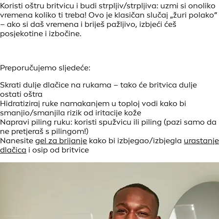
Koristi oštru britvicu i budi strpljiv/strpljiva: uzmi si onoliko
vremena koliko ti treba! Ovo je klasičan slučaj „žuri polako”
– ako si daš vremena i briješ pažljivo, izbjeći ćeš
posjekotine i izbočine.
Preporučujemo sljedeće:
Skrati dulje dlačice na rukama – tako će britvica dulje
ostati oštra
Hidratiziraj ruke namakanjem u toploj vodi kako bi
smanjio/smanjila rizik od iritacije kože
Napravi piling ruku: koristi spužvicu ili piling (pazi samo da
ne pretjeraš s pilingom!)
Nanesite
gel za brijanje
kako bi izbjegao/izbjegla
urastanje
dlačica
i osip od britvice