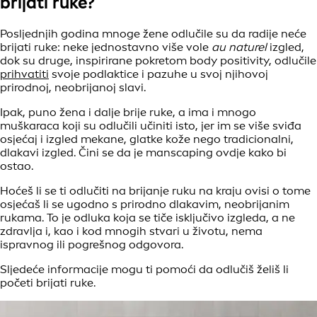
brijati ruke?
Posljednjih godina mnoge žene odlučile su da radije neće
brijati ruke: neke jednostavno više vole
au naturel
izgled,
dok su druge, inspirirane pokretom body positivity, odlučile
prihvatiti
svoje podlaktice i pazuhe u svoj njihovoj
prirodnoj, neobrijanoj slavi.
Ipak, puno žena i dalje brije ruke, a ima i mnogo
muškaraca koji su odlučili učiniti isto, jer im se više sviđa
osjećaj i izgled mekane, glatke kože nego tradicionalni,
dlakavi izgled. Čini se da je manscaping ovdje kako bi
ostao.
Hoćeš li se ti odlučiti na brijanje ruku na kraju ovisi o tome
osjećaš li se ugodno s prirodno dlakavim, neobrijanim
rukama. To je odluka koja se tiče isključivo izgleda, a ne
zdravlja i, kao i kod mnogih stvari u životu, nema
ispravnog ili pogrešnog odgovora.
Sljedeće informacije mogu ti pomoći da odlučiš želiš li
početi brijati ruke.