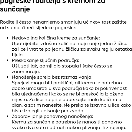
pogreške roditelja s kremom za
sunčanje
Roditelji često nenamjerno smanjuju učinkovitost zaštite
od sunca čineći sljedeće pogreške:
Nedovoljna količina kreme za sunčanje:
Upotrijebite izdašnu količinu: najmanje jednu žličicu
za lice i vrat te po jednu žličicu za svaku regiju ostatka
tijela.
Preskakanje ključnih područja:
Uši, zatiljak, gornji dio stopala i šake često se
zanemaruju.
Nanošenje spreja bez razmazivanja:
Sprejevi mogu biti praktični, ali kremu je potrebno
dobro umasirati u sva područja kako bi pokrivenost
bila ujednačena i kako se ne bi preskočila izložena
mjesta. Za lice najprije poprskajte malu količinu u
dlan, a zatim nanesite. Ne prskajte izravno u lice kako
biste izbjegli udisanje proizvoda.
Zaboravljanje ponovnog nanošenja:
Kremu za sunčanje potrebno je nanositi ponovno
svaka dva sata i odmah nakon plivanja ili znojenja.