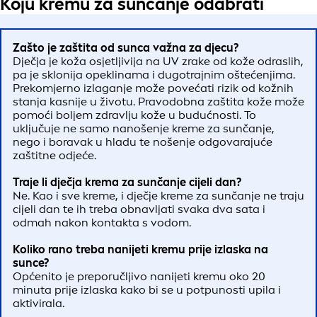
Koju kremu za sunčanje odabrati
Zašto je zaštita od sunca važna za djecu?
Dječja je koža osjetljivija na UV zrake od kože odraslih,
pa je sklonija opeklinama i dugotrajnim oštećenjima.
Prekomjerno izlaganje može povećati rizik od kožnih
stanja kasnije u životu. Pravodobna zaštita kože može
pomoći boljem zdravlju kože u budućnosti. To
uključuje ne samo nanošenje kreme za sunčanje,
nego i boravak u hladu te nošenje odgovarajuće
zaštitne odjeće.
Traje li dječja krema za sunčanje cijeli dan?
Ne. Kao i sve kreme, i dječje kreme za sunčanje ne traju
cijeli dan te ih treba obnavljati svaka dva sata i
odmah nakon kontakta s vodom.
Koliko rano treba nanijeti kremu prije izlaska na
sunce?
Općenito je preporučljivo nanijeti kremu oko 20
minuta prije izlaska kako bi se u potpunosti upila i
aktivirala.