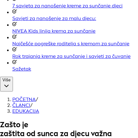
7 savjeta za nanošenje kreme za sunčanje djeci
Savjeti za nanošenje za malu djecu:
NIVEA Kids linija krema za sunčanje
Najčešće pogreške roditelja s kremom za sunčanje
Rok trajanja kreme za sunčanje i savjeti za čuvanje
Sažetak
Više
POČETNA
/
ČLANCI
/
EDUKACIJA
Zašto je
zaštita od sunca za djecu važna