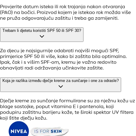
Provjerite datum isteka ili rok trajanja nakon otvaranja
(PAO) na bočici. Proizvod kojem je istekao rok možda više
ne pruža odgovarajuću zaštitu i treba ga zamijeniti.
Trebam li djetetu koristiti SPF 50 ili SPF 30?
Za djecu je najsigurnije odabrati najviši mogući SPF,
primjerice SPF 50 ili više, kako bi zaštita bila optimalna.
Ipak, čak i s višim SPF-om, kremu je važno redovito
obnavljati radi održavanja učinkovite zaštite.
Koja je razlika između dječje kreme za sunčanje i one za odrasle?
Dječje kreme za sunčanje formulirane su za nježnu kožu uz
blage sastojke, poput vitamina E i pantenola, koji
podupiru zaštitnu barijeru kože, te široki spektar UV filtera
koji štite dječju kožu.