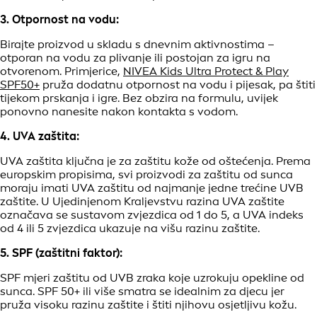
3. Otpornost na vodu:
Birajte proizvod u skladu s dnevnim aktivnostima –
otporan na vodu za plivanje ili postojan za igru na
otvorenom. Primjerice,
NIVEA Kids Ultra Protect & Play
SPF50+
pruža dodatnu otpornost na vodu i pijesak, pa štiti
tijekom prskanja i igre. Bez obzira na formulu, uvijek
ponovno nanesite nakon kontakta s vodom.
4. UVA zaštita:
UVA zaštita ključna je za zaštitu kože od oštećenja. Prema
europskim propisima, svi proizvodi za zaštitu od sunca
moraju imati UVA zaštitu od najmanje jedne trećine UVB
zaštite. U Ujedinjenom Kraljevstvu razina UVA zaštite
označava se sustavom zvjezdica od 1 do 5, a UVA indeks
od 4 ili 5 zvjezdica ukazuje na višu razinu zaštite.
5. SPF (zaštitni faktor):
SPF mjeri zaštitu od UVB zraka koje uzrokuju opekline od
sunca. SPF 50+ ili više smatra se idealnim za djecu jer
pruža visoku razinu zaštite i štiti njihovu osjetljivu kožu.