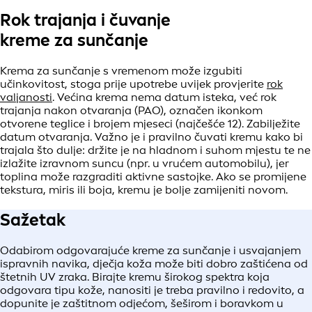
Rok trajanja i čuvanje
kreme za sunčanje
Krema za sunčanje s vremenom može izgubiti
učinkovitost, stoga prije upotrebe uvijek provjerite
rok
valjanosti
. Većina krema nema datum isteka, već rok
trajanja nakon otvaranja (PAO), označen ikonkom
otvorene teglice i brojem mjeseci (najčešće 12). Zabilježite
datum otvaranja. Važno je i pravilno čuvati kremu kako bi
trajala što dulje: držite je na hladnom i suhom mjestu te ne
izlažite izravnom suncu (npr. u vrućem automobilu), jer
toplina može razgraditi aktivne sastojke. Ako se promijene
tekstura, miris ili boja, kremu je bolje zamijeniti novom.
Sažetak
Odabirom odgovarajuće kreme za sunčanje i usvajanjem
ispravnih navika, dječja koža može biti dobro zaštićena od
štetnih UV zraka. Birajte kremu širokog spektra koja
odgovara tipu kože, nanositi je treba pravilno i redovito, a
dopunite je zaštitnom odjećom, šeširom i boravkom u