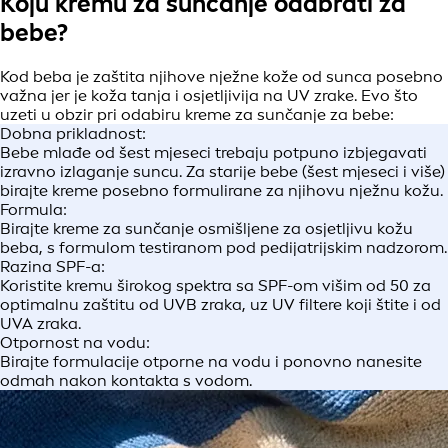
Koju kremu za sunčanje odabrati za
bebe?
Kod beba je zaštita njihove nježne kože od sunca posebno
važna jer je koža tanja i osjetljivija na UV zrake. Evo što
uzeti u obzir pri odabiru kreme za sunčanje za bebe:
Dobna prikladnost:
Bebe mlađe od šest mjeseci trebaju potpuno izbjegavati
izravno izlaganje suncu. Za starije bebe (šest mjeseci i više)
birajte kreme posebno formulirane za njihovu nježnu kožu.
Formula:
Birajte kreme za sunčanje osmišljene za osjetljivu kožu
beba, s formulom testiranom pod pedijatrijskim nadzorom.
Razina SPF-a:
Koristite kremu širokog spektra sa SPF-om višim od 50 za
optimalnu zaštitu od UVB zraka, uz UV filtere koji štite i od
UVA zraka.
Otpornost na vodu:
Birajte formulacije otporne na vodu i ponovno nanesite
odmah nakon kontakta s vodom.