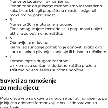
Nanosite izdašno i ravnomjerno:
Pobrinite se da je krema ravnomjerno raspoređena
kako biste izbjegli propuštena mjesta i osigurali
maksimalnu pokrivenost.
5
Nanesite 20 minuta prije izlaganja:
Time omogućujete kremi da se u potpunosti upije i
aktivira za optimalnu zaštitu.
6
Obnavljajte redovito:
Kremu za sunčanje potrebno je obnoviti svaka dva
sata te nakon plivanja, znojenja ili brisanja ručnikom.
7
Kombinirajte s drugom zaštitom:
Uz kremu za sunčanje, dodatnu zaštitu pružaju
zaštitna odjeća, šeširi i sunčane naočale.
Savjeti za nanošenje
za malu djecu:
Mala djeca vrlo su aktivna i mogu se opirati nanošenju, pa
je ključno odabrati format koji je brz i jednostavan za
nanošenje.