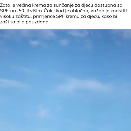
Zato je većina krema za sunčanje za djecu dostupna sa
SPF-om 50 ili višim. Čak i kad je oblačno, važno je koristiti
visoku zaštitu, primjerice SPF kremu za djecu, kako bi
zaštita bila pouzdana.