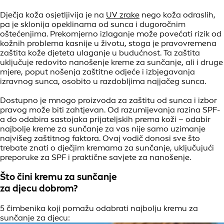
Dječja koža osjetljivija je na
UV zrake
nego koža odraslih,
pa je sklonija opeklinama od sunca i dugoročnim
oštećenjima. Prekomjerno izlaganje može povećati rizik od
kožnih problema kasnije u životu, stoga je pravovremena
zaštita kože djeteta ulaganje u budućnost. Ta zaštita
uključuje redovito nanošenje kreme za sunčanje, ali i druge
mjere, poput nošenja zaštitne odjeće i izbjegavanja
izravnog sunca, osobito u razdobljima najjačeg sunca.
Dostupno je mnogo proizvoda za zaštitu od sunca i izbor
pravog može biti zahtjevan. Od razumijevanja razina SPF-
a do odabira sastojaka prijateljskih prema koži – odabir
najbolje kreme za sunčanje za vas nije samo uzimanje
najvišeg zaštitnog faktora. Ovaj vodič donosi sve što
trebate znati o dječjim kremama za sunčanje, uključujući
preporuke za SPF i praktične savjete za nanošenje.
Što čini kremu za sunčanje
za djecu dobrom?
5 čimbenika koji pomažu odabrati najbolju kremu za
sunčanje za djecu: