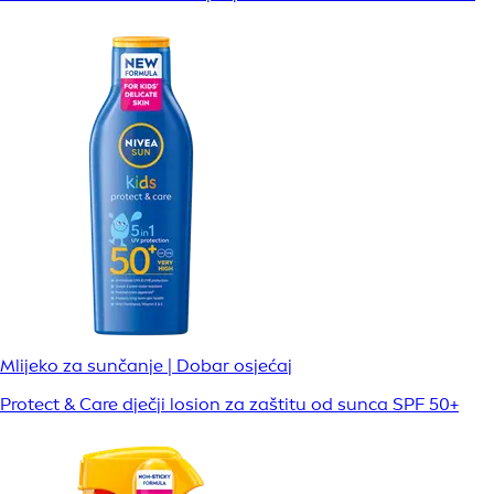
Mlijeko za sunčanje | Dobar osjećaj
Protect & Care dječji losion za zaštitu od sunca SPF 50+