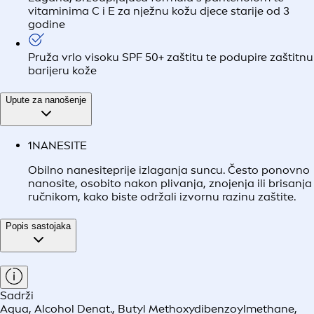
vitaminima C i E za nježnu kožu djece starije od 3
godine
Pruža vrlo visoku SPF 50+ zaštitu te podupire zaštitnu
barijeru kože
Upute za nanošenje
1
NANESITE
Obilno nanesiteprije izlaganja suncu. Često ponovno
nanosite, osobito nakon plivanja, znojenja ili brisanja
ručnikom, kako biste održali izvornu razinu zaštite.
Popis sastojaka
Sadrži
Aqua, Alcohol Denat., Butyl Methoxydibenzoylmethane,