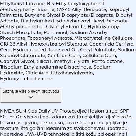
Ethylhexyl Triazone, Bis-Ethylhexyloxyphenol
Methoxyphenyl Triazine, C12-15 Alkyl Benzoate, Isopropyl
Palmitate, Butylene Glycol Dicaprylate/Dicaprate, Dibutyl
Adipate, Diethylamino Hydroxybenzoyl Hexyl Benzoate,
Methylpropanediol, Glyceryl Stearate, Hydroxypropyl
Starch Phosphate, Panthenol, Sodium Ascorbyl
Phosphate, Tocopheryl Acetate, Microcrystalline Cellulose,
C18-38 Alkyl Hydroxystearoyl Stearate, Copernicia Cerifera
Cera, Hydrogenated Rapeseed Oil, Cetyl Palmitate, Sodium
Stearoyl Glutamate, Xanthan Gum, Cellulose Gum,
Caprylyl Glycol, Silica Dimethyl Silylate, Pantolactone,
Trisodium Ethylenediamine Disuccinate, Sodium
Hydroxide, Citric Acid, Ethylhexylglycerin,
Hydroxyacetophenone
Saznajte više o ovom proizvodu
NIVEA SUN Kids Daily UV Protect dječji losion u tubi SPF
50+ pruža visoku i pouzdanu zaštitu osjetljive dječje kože.
Losion je nježan, bez mirisa, brzo se upija i neljepljive je
teksture, što ga čini idealnim za svakodnevnu upotrebu.
Napredna UVA/UVB tehnologija štiti kožu od opeklina i