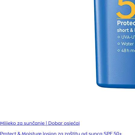
Mlijeko za sunčanje | Dobar osjećaj
Protect & Moisture losion za zaštitu od sunca SPF 50+