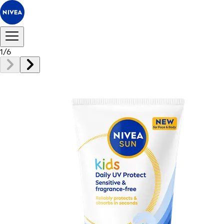
1
/
6