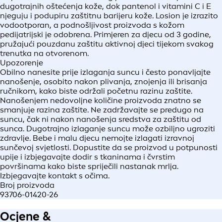
dugotrajnih oštećenja kože, dok pantenol i vitamini C i E
njeguju i podupiru zaštitnu barijeru kože. Losion je izrazito
vodootporan, a podnošljivost proizvoda s kožom
pedijatrijski je odobrena. Primjeren za djecu od 3 godine,
pružajući pouzdanu zaštitu aktivnoj djeci tijekom svakog
trenutka na otvorenom.
Upozorenje
Obilno nanesite prije izlaganja suncu i često ponavljajte
nanošenje, osobito nakon plivanja, znojenja ili brisanja
ručnikom, kako biste održali početnu razinu zaštite.
Nanošenjem nedovoljne količine proizvoda znatno se
smanjuje razina zaštite. Ne zadržavajte se predugo na
suncu, čak ni nakon nanošenja sredstva za zaštitu od
sunca. Dugotrajno izlaganje suncu može ozbiljno ugroziti
zdravlje. Bebe i malu djecu nemojte izlagati izravnoj
sunčevoj svjetlosti. Dopustite da se proizvod u potpunosti
upije i izbjegavajte dodir s tkaninama i čvrstim
površinama kako biste spriječili nastanak mrlja.
Izbjegavajte kontakt s očima.
Broj proizvoda
93706-01420-26
Ocjene &