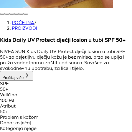
POČETNA
/
PROIZVODI
Kids Daily UV Protect dječji losion u tubi SPF 50+
NIVEA SUN Kids Daily UV Protect dječji losion u tubi SPF
50+ za osjetljivu dječju kožu je bez mirisa, brzo se upija i
pruža vodootpornu zaštitu od sunca. Savršen za
svakodnevnu upotrebu, za lice i tijelo.
Pročitaj više
SPF
50+
Veličina
100 ML
Atribut
50+
Problem s kožom
Dobar osjećaj
Kategorija njege