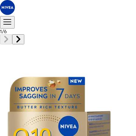
1
/
6