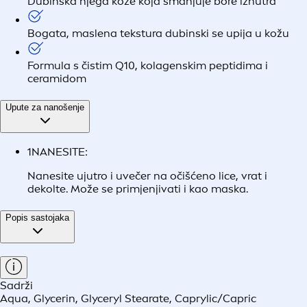
Dubinska njega kože koja smanjuje bore iznutra*
Bogata, maslena tekstura dubinski se upija u kožu
Formula s čistim Q10, kolagenskim peptidima i
ceramidom
Upute za nanošenje
1
NANESITE:
Nanesite ujutro i uvečer na očišćeno lice, vrat i
dekolte. Može se primjenjivati i kao maska.
Popis sastojaka
Sadrži
Aqua, Glycerin, Glyceryl Stearate, Caprylic/Capric