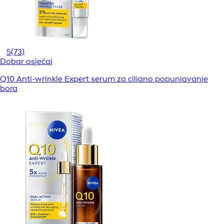
5
(73)
Dobar osjećaj
Q10 Anti-wrinkle Expert serum za ciljano popunjavanje
bora