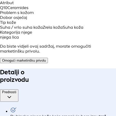
Atribut
Q10
Ceramides
Problem s kožom
Dobar osjećaj
Tip kože
Suha / vrlo suha koža
Zrela koža
Suha koža
Kategorija njege
njega lica
Da biste vidjeli ovaj sadržaj, morate omogućiti
marketinšku privolu.
Omogući marketinšku privolu
Detalji o
proizvodu
Prednosti