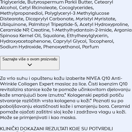
Triglyceride, Butyrospermum Parkii Butter, Cetearyl
Alcohol, Cetyl Ricinoleate, Cocoglycerides,
Methylpropanediol, Polyglyceryl-3 Methylglucose
Distearate, Dicaprylyl Carbonate, Myristyl Myristate,
Ubiquinone, Palmitoyl Tripeptide-5, Acetyl Hydroxyproline,
Ceramide NP, Creatine, 1-Methylhydantoin-2-Imide, Argania
Spinosa Kernel Oil, Squalane, Ethylhexylglycerin,
Hydroxyacetophenone, Caprylyl Glycol, Tocopherol,
Sodium Hydroxide, Phenoxyethanol, Parfum
Saznajte više o ovom proizvodu
Za vrlo suhu i opuštenu kožu izaberite NIVEA Q10 Anti-
Wrinkle Collagen Expert maslac za lice. Čisti koenzim Q10
revitalizira stanice kože te pomaže učinkovitom djelovanju
kože smanjujući bore iznutra.* Kolagenski peptidi potiču
stvaranje različitih vrsta kolagena u koži.* Poznati su po
poboljšavanju elastičnosti kože i smanjenju bora. Ceramid
pomaže ojačati zaštitni sloj kože i zadržava vlagu u koži.
Može se primjenjivati i kao maska.
KLINIČKI DOKAZANI REZULTATI KOJE SU POTVRDILI