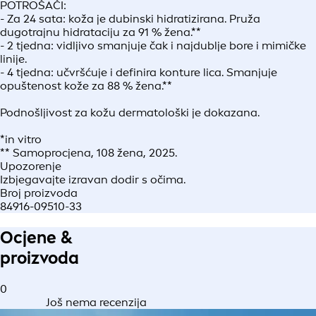
POTROŠAČI:
- Za 24 sata: koža je dubinski hidratizirana. Pruža
dugotrajnu hidrataciju za 91 % žena.**
- 2 tjedna: vidljivo smanjuje čak i najdublje bore i mimičke
linije.
- 4 tjedna: učvršćuje i definira konture lica. Smanjuje
opuštenost kože za 88 % žena.**
Podnošljivost za kožu dermatološki je dokazana.
*in vitro
** Samoprocjena, 108 žena, 2025.
Upozorenje
Izbjegavajte izravan dodir s očima.
Broj proizvoda
84916-09510-33
Ocjene &
proizvoda
0
Još nema recenzija