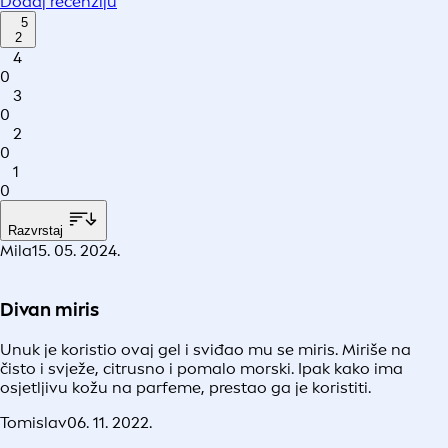
Dodaj recenziju
5
2
4
0
3
0
2
0
1
0
Razvrstaj
Mila
15. 05. 2024.
Divan miris
Unuk je koristio ovaj gel i sviđao mu se miris. Miriše na
čisto i svježe, citrusno i pomalo morski. Ipak kako ima
osjetljivu kožu na parfeme, prestao ga je koristiti.
Tomislav
06. 11. 2022.