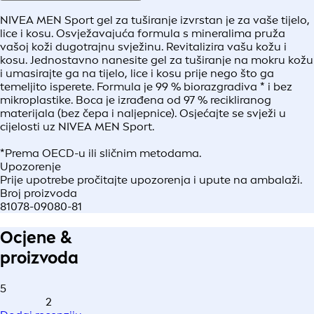
NIVEA MEN Sport gel za tuširanje izvrstan je za vaše tijelo,
lice i kosu. Osvježavajuća formula s mineralima pruža
vašoj koži dugotrajnu svježinu. Revitalizira vašu kožu i
kosu. Jednostavno nanesite gel za tuširanje na mokru kožu
i umasirajte ga na tijelo, lice i kosu prije nego što ga
temeljito isperete. Formula je 99 % biorazgradiva * i bez
mikroplastike. Boca je izrađena od 97 % recikliranog
materijala (bez čepa i naljepnice). Osjećajte se svježi u
cijelosti uz NIVEA MEN Sport.
*Prema OECD-u ili sličnim metodama.
Upozorenje
Prije upotrebe pročitajte upozorenja i upute na ambalaži.
Broj proizvoda
81078-09080-81
Ocjene &
proizvoda
5
2