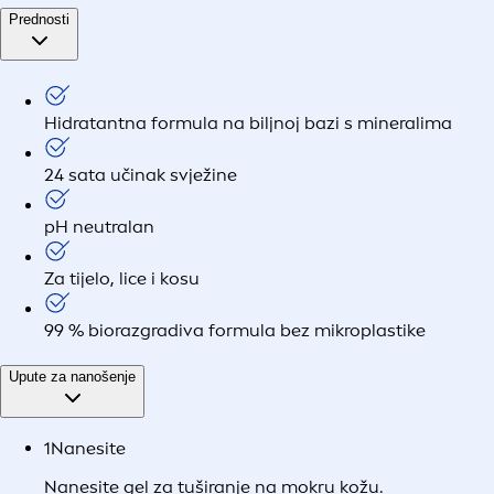
Prednosti
Hidratantna formula na biljnoj bazi s mineralima
24 sata učinak svježine
pH neutralan
Za tijelo, lice i kosu
99 % biorazgradiva formula bez mikroplastike
Upute za nanošenje
1
Nanesite
Nanesite gel za tuširanje na mokru kožu.