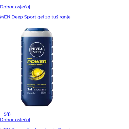
Dobar osjećaj
MEN Deep Sport gel za tuširanje
5
(1)
Dobar osjećaj