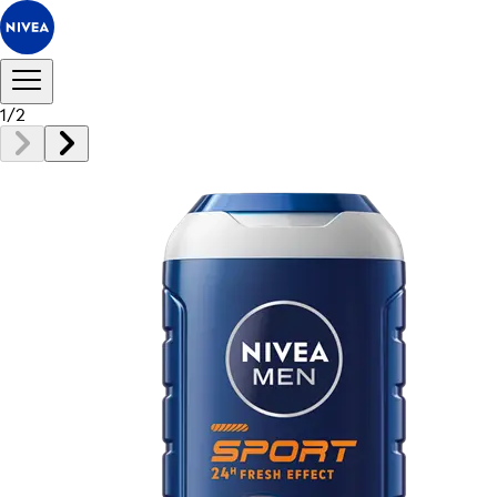
1
/
2