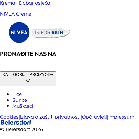
Krema | Dobar osjećaj
NIVEA Creme
PRONAĐITE NAS NA
KATEGORIJE PROIZVODA
Lice
Sunce
Muškarci
Cookies
|
Izjava o zaštiti privatnosti
|
Opći uvjeti
|
Impressum
© Beiersdorf 2026