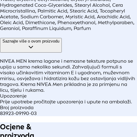
Hydrogenated Coco-Glycerides, Stearyl Alcohol, Cera
Microcristallina, Palmitic Acid, Stearic Acid, Tocopheryl
Acetate, Sodium Carbomer, Myristic Acid, Arachidic Acid,
Oleic Acid, Dimethicone, Phenoxyethanol, Methylparaben,
Geraniol, Paraffinum Liquidum, Parfum
Saznajte više o ovom proizvodu
NIVEA MEN krema lagane i nemasne teksture potpuno se
upija u samo nekoliko sekundi. Zahvaljujući formuli s
visoko učinkovitim vitaminom E i ugodnom, muževnom
mirisu, osvježava i hidratizira kožu bez ostavljanja vidljivih
tragova. Krema NIVEA Men prikladna je za primjenu na
licu, tijelu i rukama.
Upozorenje
Prije upotrebe pročitajte upozorenja i upute na ambalaži.
Broj proizvoda
83923-09190-03
Ocjene &
proizvoda