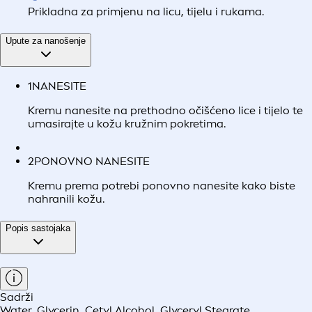
Prikladna za primjenu na licu, tijelu i rukama.
Upute za nanošenje
1
NANESITE
Kremu nanesite na prethodno očišćeno lice i tijelo te
umasirajte u kožu kružnim pokretima.
2
PONOVNO NANESITE
Kremu prema potrebi ponovno nanesite kako biste
nahranili kožu.
Popis sastojaka
Sadrži
Water, Glycerin, Cetyl Alcohol, Glyceryl Stearate,