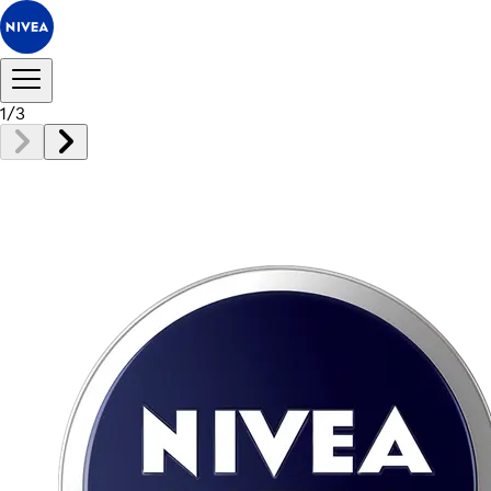
1
/
3