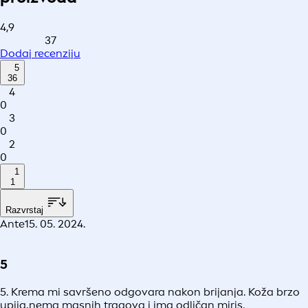
4,9
37
Dodaj recenziju
5
36
4
0
3
0
2
0
1
1
Razvrstaj
Ante
15. 05. 2024.
5
5. Krema mi savršeno odgovara nakon brijanja. Koža brzo
upija,nema masnih tragova i ima odličan miris.