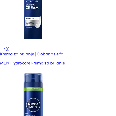
4
(1)
Krema za brijanje | Dobar osjećaj
MEN Hydrocare krema za brijanje