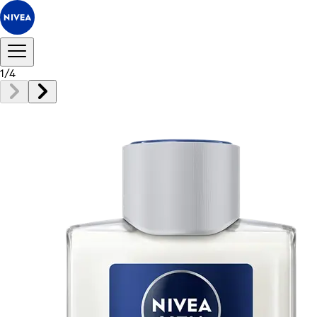
1
/
4