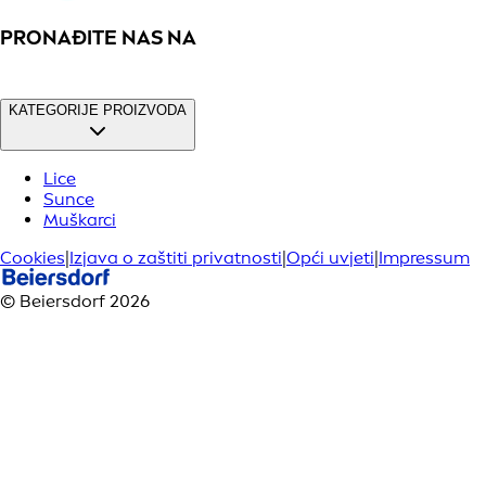
PRONAĐITE NAS NA
KATEGORIJE PROIZVODA
Lice
Sunce
Muškarci
Cookies
|
Izjava o zaštiti privatnosti
|
Opći uvjeti
|
Impressum
© Beiersdorf 2026