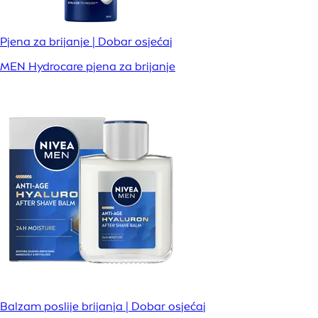
Pjena za brijanje | Dobar osjećaj
MEN Hydrocare pjena za brijanje
Balzam poslije brijanja | Dobar osjećaj