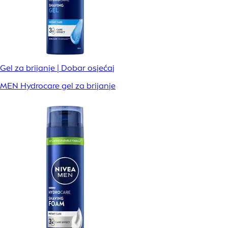
Gel za brijanje | Dobar osjećaj
MEN Hydrocare gel za brijanje