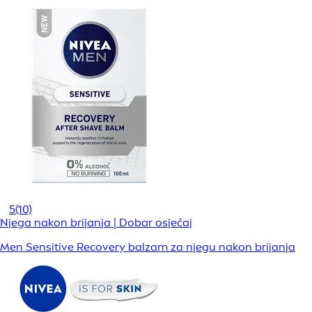
5
(10)
Njega nakon brijanja | Dobar osjećaj
Men Sensitive Recovery balzam za njegu nakon brijanja