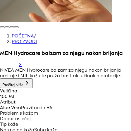
POČETNA
/
PROIZVODI
MEN Hydrocare balzam za njegu nakon brijanja
3
NIVEA MEN Hydrocare balzam za njegu nakon brijanja
umiruje i štiti kožu te pruža trostruki učinak hidratacije.
Pročitaj više
Veličina
100 ML
Atribut
Aloe Vera
Provitamin B5
Problem s kožom
Dobar osjećaj
Tip kože
Normalna koža
Suha koža