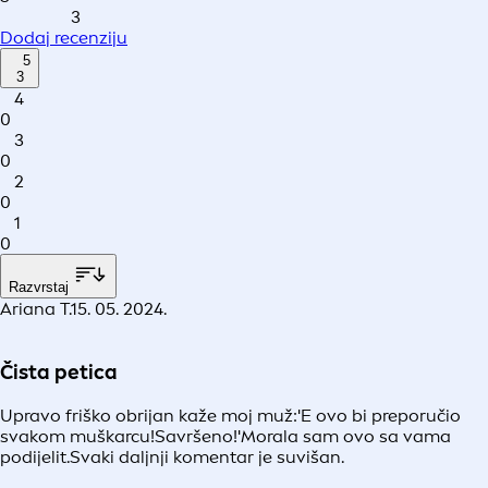
3
Dodaj recenziju
5
3
4
0
3
0
2
0
1
0
Razvrstaj
Ariana T.
15. 05. 2024.
Čista petica
Upravo friško obrijan kaže moj muž:'E ovo bi preporučio
svakom muškarcu!Savršeno!'Morala sam ovo sa vama
podijelit.Svaki daljnji komentar je suvišan.