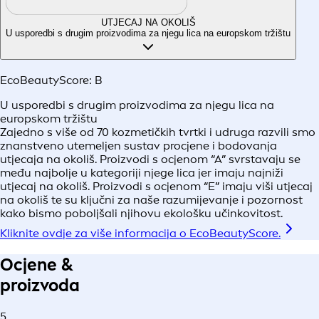
UTJECAJ NA OKOLIŠ
U usporedbi s drugim proizvodima za njegu lica na europskom tržištu
EcoBeautyScore:
B
U usporedbi s drugim proizvodima za njegu lica na
europskom tržištu
Zajedno s više od 70 kozmetičkih tvrtki i udruga razvili smo
znanstveno utemeljen sustav procjene i bodovanja
utjecaja na okoliš. Proizvodi s ocjenom “A” svrstavaju se
među najbolje u kategoriji njege lica jer imaju najniži
utjecaj na okoliš. Proizvodi s ocjenom “E” imaju viši utjecaj
na okoliš te su ključni za naše razumijevanje i pozornost
kako bismo poboljšali njihovu ekološku učinkovitost.
Kliknite ovdje za više informacija o EcoBeautyScore.
Ocjene &
proizvoda
5