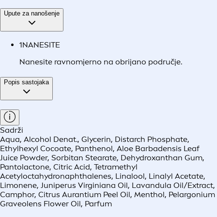
Upute za nanošenje
1
NANESITE
Nanesite ravnomjerno na obrijano područje.
Popis sastojaka
Sadrži
Aqua, Alcohol Denat., Glycerin, Distarch Phosphate,
Ethylhexyl Cocoate, Panthenol, Aloe Barbadensis Leaf
Juice Powder, Sorbitan Stearate, Dehydroxanthan Gum,
Pantolactone, Citric Acid, Tetramethyl
Acetyloctahydronaphthalenes, Linalool, Linalyl Acetate,
Limonene, Juniperus Virginiana Oil, Lavandula Oil/Extract,
Camphor, Citrus Aurantium Peel Oil, Menthol, Pelargonium
Graveolens Flower Oil, Parfum