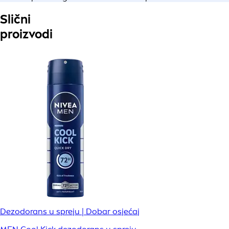
Slični
proizvodi
Dezodorans u spreju | Dobar osjećaj