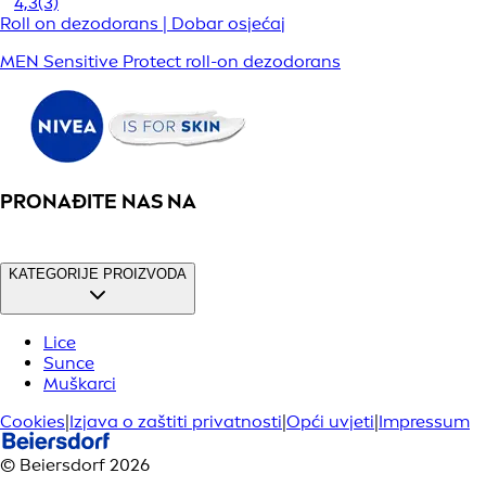
4,3
(3)
Roll on dezodorans | Dobar osjećaj
MEN Sensitive Protect roll-on dezodorans
PRONAĐITE NAS NA
KATEGORIJE PROIZVODA
Lice
Sunce
Muškarci
Cookies
|
Izjava o zaštiti privatnosti
|
Opći uvjeti
|
Impressum
© Beiersdorf 2026