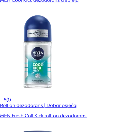
MEN Cool Kick dezodorans u spreju
5
(1)
Roll on dezodorans | Dobar osjećaj
MEN Fresh Coll Kick roll-on dezodorans