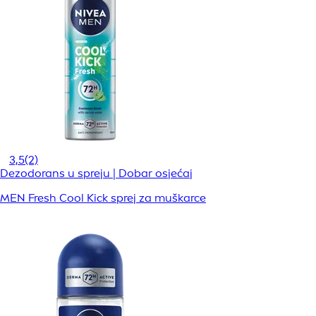
3,5
(2)
Dezodorans u spreju | Dobar osjećaj
MEN Fresh Cool Kick sprej za muškarce