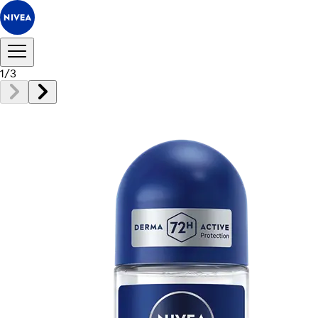
1
/
3