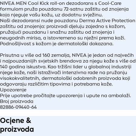
NIVEA MEN Cool Kick roll-on dezodorans s Cool-Care
formulom pruža pouzdanu 72-satnu zaštitu od znojenja
koja njeguje vašu kožu, uz dodatnu svježinu.
Naši dezodoransi nude pouzdanu Derma Active Protection
zaštitu od znojenja: proizvodi djeluju zajedno s kožom,
pružajući pouzdanu i snažnu zaštitu od znojenja i
neugodnih mirisa, a istovremeno su nježni prema koži.
Podnošljivost s kožom je dermatološki dokazana.
Prisutna u više od 160 zemalja, NIVEA je jedan od najvećih
i najpouzdanijih svjetskih brendova za njegu kože s više od
140 godina iskustva. Kao tržišni lider u globalnoj industriji
njege kože, naši istraživači intenzivno rade na pružanju
visokokvalitetnih, dermatološki odobrenih proizvoda koji
odgovaraju različitim tipovima i potrebama kože.
Upozorenje
Prije upotrebe pročitajte upozorenja i upute na ambalaži.
Broj proizvoda
82886-09440-64
Ocjene &
proizvoda