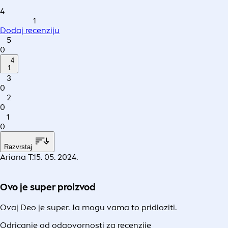
4
1
Dodaj recenziju
5
0
4
1
3
0
2
0
1
0
Razvrstaj
Ariana T.
15. 05. 2024.
Ovo je super proizvod
Ovaj Deo je super. Ja mogu vama to pridloziti.
Odricanje od odgovornosti za recenzije