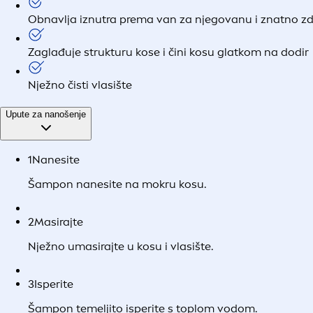
Obnavlja iznutra prema van za njegovanu i znatno zd
Zaglađuje strukturu kose i čini kosu glatkom na dodir
Nježno čisti vlasište
Upute za nanošenje
1
Nanesite
Šampon nanesite na mokru kosu.
2
Masirajte
Nježno umasirajte u kosu i vlasište.
3
Isperite
Šampon temeljito isperite s toplom vodom.