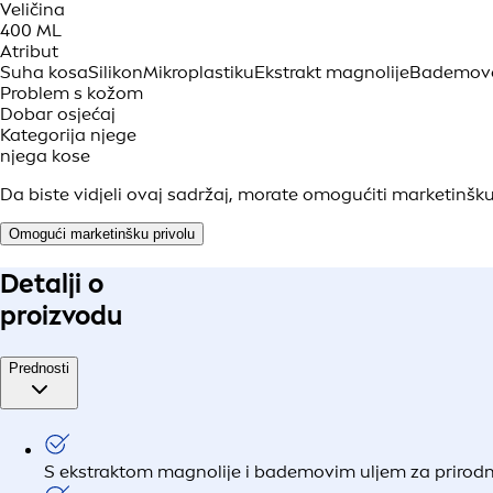
Veličina
400 ML
Atribut
Suha kosa
Silikon
Mikroplastiku
Ekstrakt magnolije
Bademovo
Problem s kožom
Dobar osjećaj
Kategorija njege
njega kose
Da biste vidjeli ovaj sadržaj, morate omogućiti marketinšku
Omogući marketinšku privolu
Detalji o
proizvodu
Prednosti
S ekstraktom magnolije i bademovim uljem za prirodni