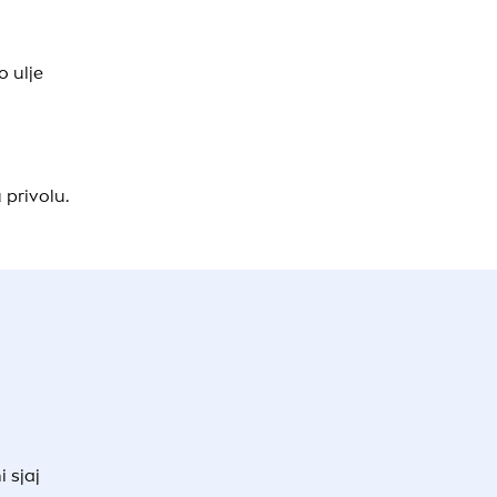
 ulje
 privolu.
 sjaj