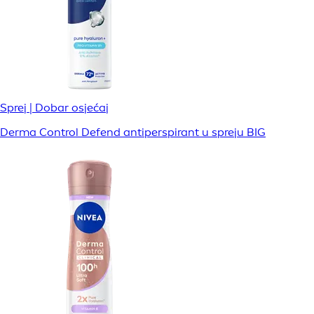
Sprej | Dobar osjećaj
Derma Control Defend antiperspirant u spreju BIG