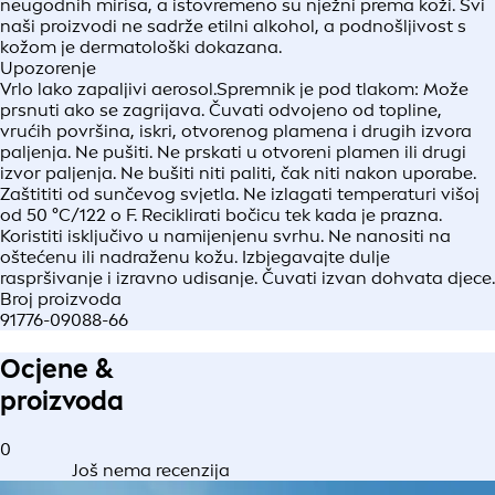
neugodnih mirisa, a istovremeno su nježni prema koži. Svi
naši proizvodi ne sadrže etilni alkohol, a podnošljivost s
kožom je dermatološki dokazana.
Upozorenje
Vrlo lako zapaljivi aerosol.Spremnik je pod tlakom: Može
prsnuti ako se zagrijava. Čuvati odvojeno od topline,
vrućih površina, iskri, otvorenog plamena i drugih izvora
paljenja. Ne pušiti. Ne prskati u otvoreni plamen ili drugi
izvor paljenja. Ne bušiti niti paliti, čak niti nakon uporabe.
Zaštititi od sunčevog svjetla. Ne izlagati temperaturi višoj
od 50 °C/122 o F. Reciklirati bočicu tek kada je prazna.
Koristiti isključivo u namijenjenu svrhu. Ne nanositi na
oštećenu ili nadraženu kožu. Izbjegavajte dulje
raspršivanje i izravno udisanje. Čuvati izvan dohvata djece.
Broj proizvoda
91776-09088-66
Ocjene &
proizvoda
0
Još nema recenzija