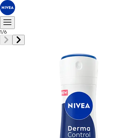
1
/
6