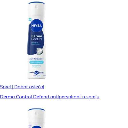
Sprej | Dobar osjećaj
Derma Control Defend antiperspirant u spreju