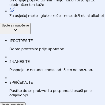
Smanjuje pojavu tamnih mrlja nakon brijanja za
ujednačen ten kože
Za osjećaj meke i glatke kože - ne sadrži etilni alkohol
Upute za nanošenje
1
PROTRESITE
Dobro protresite prije upotrebe.
2
NANESITE
Posprejajte na udaljenosti od 15 cm od pazuha.
3
PRIČEKAJTE
Pustite da se proizvod u potpunosti osuši prije
odijevanja.
Popis sastojaka