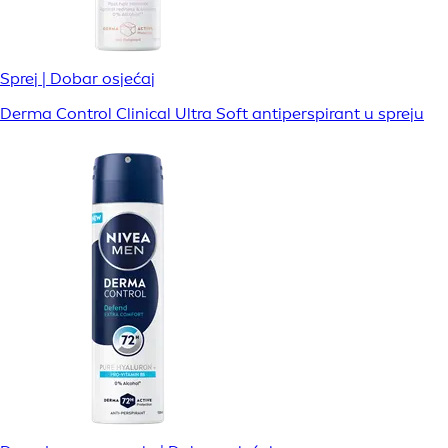
Sprej | Dobar osjećaj
Derma Control Clinical Ultra Soft antiperspirant u spreju