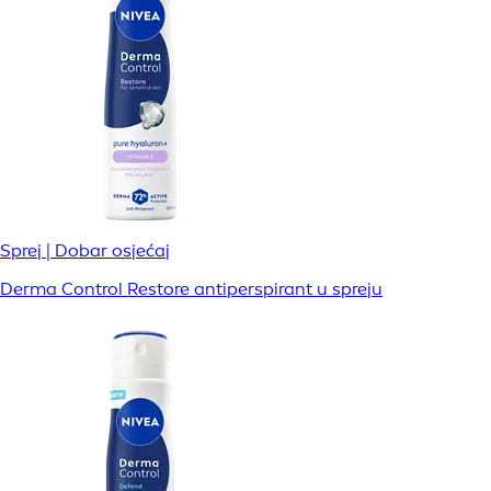
Sprej | Dobar osjećaj
Derma Control Restore antiperspirant u spreju