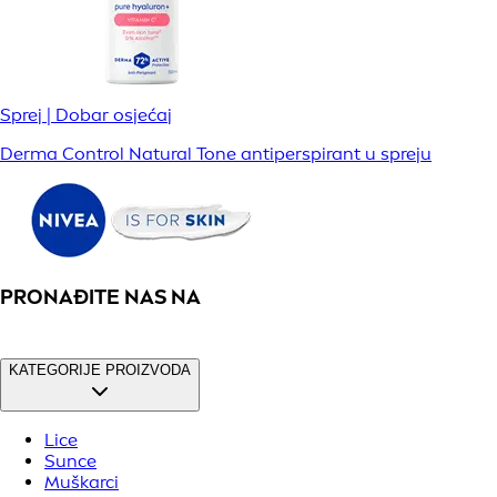
Sprej | Dobar osjećaj
Derma Control Natural Tone antiperspirant u spreju
PRONAĐITE NAS NA
KATEGORIJE PROIZVODA
Lice
Sunce
Muškarci