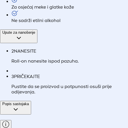
Za osjećaj meke i glatke kože
Ne sadrži etilni alkohol
Upute za nanošenje
2
NANESITE
Roll-on nanesite ispod pazuha.
3
PRIČEKAJTE
Pustite da se proizvod u potpunosti osuši prije
odijevanja.
Popis sastojaka