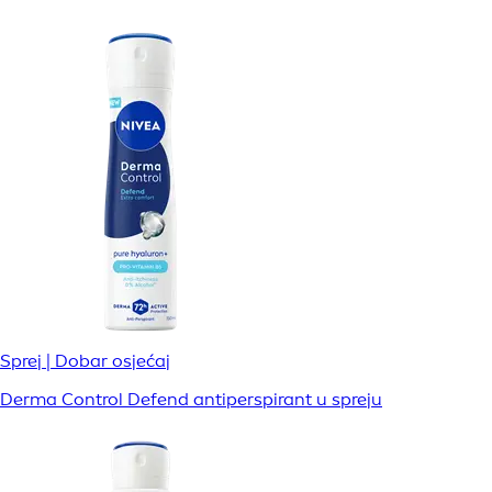
Sprej | Dobar osjećaj
Derma Control Defend antiperspirant u spreju