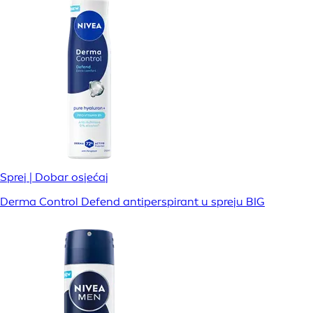
Sprej | Dobar osjećaj
Derma Control Defend antiperspirant u spreju BIG