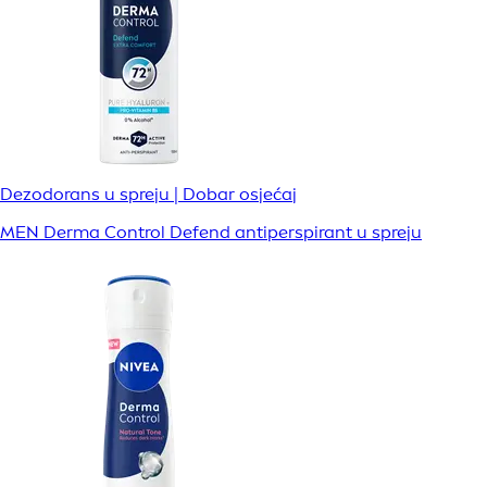
Dezodorans u spreju | Dobar osjećaj
MEN Derma Control Defend antiperspirant u spreju