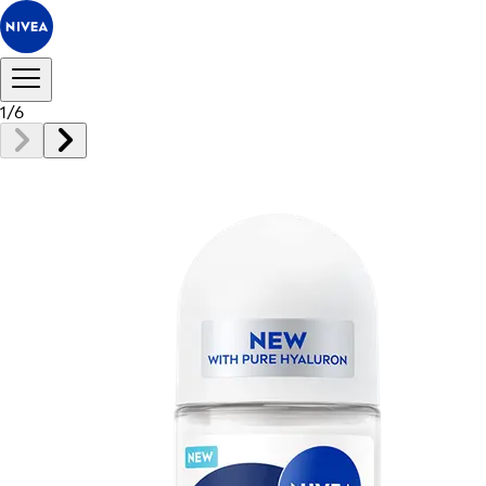
1
/
6