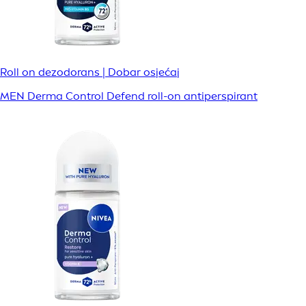
Roll on dezodorans | Dobar osjećaj
MEN Derma Control Defend roll-on antiperspirant