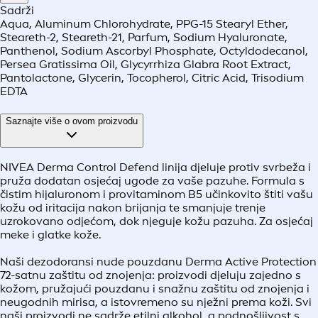
Sadrži
Aqua, Aluminum Chlorohydrate, PPG-15 Stearyl Ether,
Steareth-2, Steareth-21, Parfum, Sodium Hyaluronate,
Panthenol, Sodium Ascorbyl Phosphate, Octyldodecanol,
Persea Gratissima Oil, Glycyrrhiza Glabra Root Extract,
Pantolactone, Glycerin, Tocopherol, Citric Acid, Trisodium
EDTA
Saznajte više o ovom proizvodu
NIVEA Derma Control Defend linija djeluje protiv svrbeža i
pruža dodatan osjećaj ugode za vaše pazuhe. Formula s
čistim hijaluronom i provitaminom B5 učinkovito štiti vašu
kožu od iritacija nakon brijanja te smanjuje trenje
uzrokovano odjećom, dok njeguje kožu pazuha. Za osjećaj
meke i glatke kože.
Naši dezodoransi nude pouzdanu Derma Active Protection
72-satnu zaštitu od znojenja: proizvodi djeluju zajedno s
kožom, pružajući pouzdanu i snažnu zaštitu od znojenja i
neugodnih mirisa, a istovremeno su nježni prema koži. Svi
naši proizvodi ne sadrže etilni alkohol, a podnošljivost s