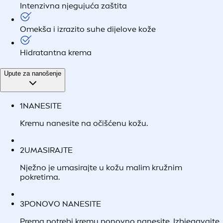
Intenzivna njegujuća zaštita
Omekša i izrazito suhe dijelove kože
Hidratantna krema
Upute za nanošenje
1
NANESITE
Kremu nanesite na očišćenu kožu.
2
UMASIRAJTE
Nježno je umasirajte u kožu malim kružnim
pokretima.
3
PONOVO NANESITE
Prema potrebi kremu ponovno nanesite. Izbjegavajte