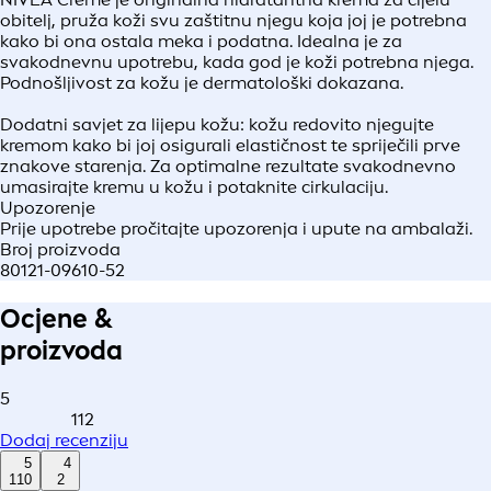
obitelj, pruža koži svu zaštitnu njegu koja joj je potrebna
kako bi ona ostala meka i podatna. Idealna je za
svakodnevnu upotrebu, kada god je koži potrebna njega.
Podnošljivost za kožu je dermatološki dokazana.
Dodatni savjet za lijepu kožu: kožu redovito njegujte
kremom kako bi joj osigurali elastičnost te spriječili prve
znakove starenja. Za optimalne rezultate svakodnevno
umasirajte kremu u kožu i potaknite cirkulaciju.
Upozorenje
Prije upotrebe pročitajte upozorenja i upute na ambalaži.
Broj proizvoda
80121-09610-52
Ocjene &
proizvoda
5
112
Dodaj recenziju
5
4
110
2