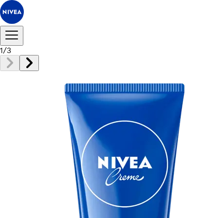
1
/
3