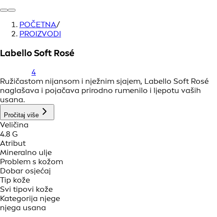
POČETNA
/
PROIZVODI
Labello Soft Rosé
4
Ružičastom nijansom i nježnim sjajem, Labello Soft Rosé
naglašava i pojačava prirodno rumenilo i ljepotu vaših
usana.
Pročitaj više
Veličina
4.8 G
Atribut
Mineralno ulje
Problem s kožom
Dobar osjećaj
Tip kože
Svi tipovi kože
Kategorija njege
njega usana