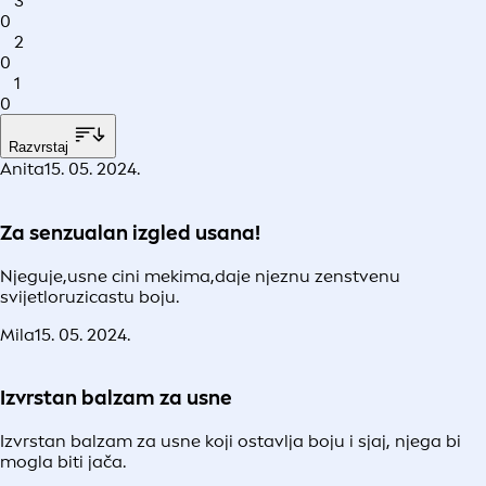
3
0
2
0
1
0
Razvrstaj
Anita
15. 05. 2024.
Za senzualan izgled usana!
Njeguje,usne cini mekima,daje njeznu zenstvenu
svijetloruzicastu boju.
Mila
15. 05. 2024.
Izvrstan balzam za usne
Izvrstan balzam za usne koji ostavlja boju i sjaj, njega bi
mogla biti jača.