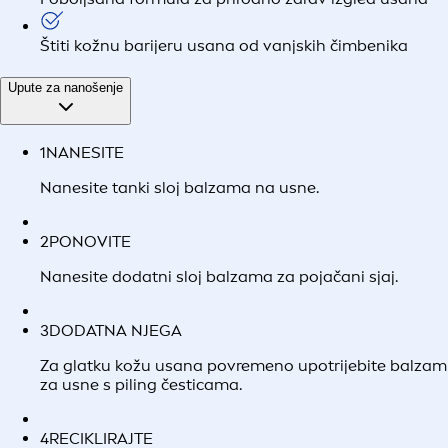
Štiti kožnu barijeru usana od vanjskih čimbenika
Upute za nanošenje
1
NANESITE
Nanesite tanki sloj balzama na usne.
2
PONOVITE
Nanesite dodatni sloj balzama za pojačani sjaj.
3
DODATNA NJEGA
Za glatku kožu usana povremeno upotrijebite balzam
za usne s piling česticama.
4
RECIKLIRAJTE