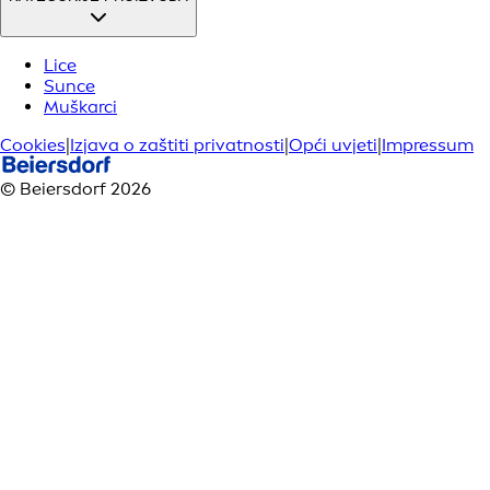
Lice
Sunce
Muškarci
Cookies
|
Izjava o zaštiti privatnosti
|
Opći uvjeti
|
Impressum
© Beiersdorf 2026