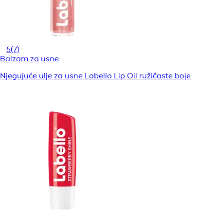
5
(7)
Balzam za usne
Njegujuće ulje za usne Labello Lip Oil ružičaste boje