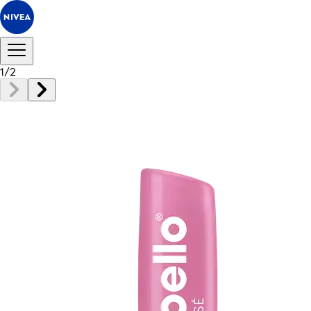
1
/
2