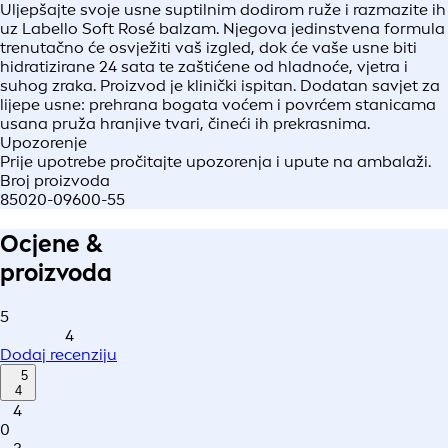
Uljepšajte svoje usne suptilnim dodirom ruže i razmazite ih
uz Labello Soft Rosé balzam. Njegova jedinstvena formula
trenutačno će osvježiti vaš izgled, dok će vaše usne biti
hidratizirane 24 sata te zaštićene od hladnoće, vjetra i
suhog zraka. Proizvod je klinički ispitan. Dodatan savjet za
lijepe usne: prehrana bogata voćem i povrćem stanicama
usana pruža hranjive tvari, čineći ih prekrasnima.
Upozorenje
Prije upotrebe pročitajte upozorenja i upute na ambalaži.
Broj proizvoda
85020-09600-55
Ocjene &
proizvoda
5
4
Dodaj recenziju
5
4
4
0