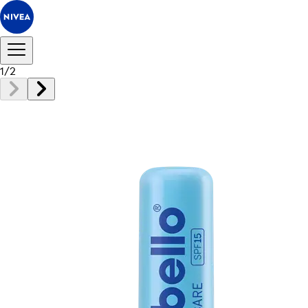
1
/
2