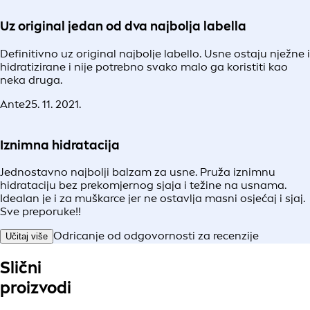
Uz original jedan od dva najbolja labella
Definitivno uz original najbolje labello. Usne ostaju nježne i
hidratizirane i nije potrebno svako malo ga koristiti kao
neka druga.
Ante
25. 11. 2021.
Iznimna hidratacija
Jednostavno najbolji balzam za usne. Pruža iznimnu
hidrataciju bez prekomjernog sjaja i težine na usnama.
Idealan je i za muškarce jer ne ostavlja masni osjećaj i sjaj.
Sve preporuke!!
Odricanje od odgovornosti za recenzije
Učitaj više
Slični
proizvodi