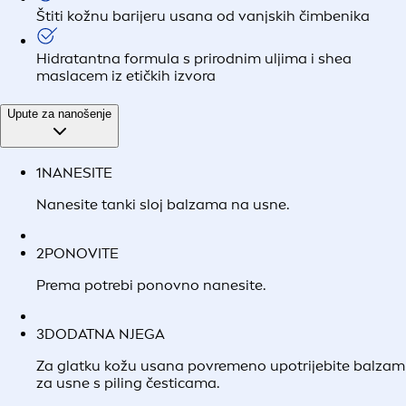
Štiti kožnu barijeru usana od vanjskih čimbenika
Hidratantna formula s prirodnim uljima i shea
maslacem iz etičkih izvora
Upute za nanošenje
1
NANESITE
Nanesite tanki sloj balzama na usne.
2
PONOVITE
Prema potrebi ponovno nanesite.
3
DODATNA NJEGA
Za glatku kožu usana povremeno upotrijebite balzam
za usne s piling česticama.