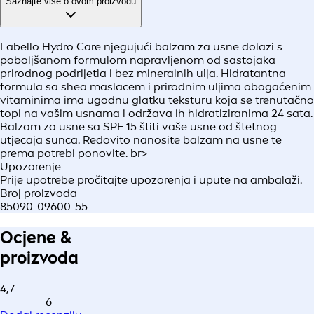
Saznajte više o ovom proizvodu
Labello Hydro Care njegujući balzam za usne dolazi s
poboljšanom formulom napravljenom od sastojaka
prirodnog podrijetla i bez mineralnih ulja. Hidratantna
formula sa shea maslacem i prirodnim uljima obogaćenim
vitaminima ima ugodnu glatku teksturu koja se trenutačno
topi na vašim usnama i održava ih hidratiziranima 24 sata.
Balzam za usne sa SPF 15 štiti vaše usne od štetnog
utjecaja sunca. Redovito nanosite balzam na usne te
prema potrebi ponovite. br>
Upozorenje
Prije upotrebe pročitajte upozorenja i upute na ambalaži.
Broj proizvoda
85090-09600-55
Ocjene &
proizvoda
4,7
6