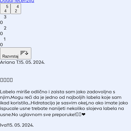
Dodaj recenziju
5
4
4
2
3
0
2
0
1
0
Razvrstaj
Ariana T.
15. 05. 2024.
👌🏻👌🏻
Labelo miriše odlično i zaista sam jako zadovoljna s
njim.Mogu reći da je jedno od najboljih labela koje sam
ikad koristila...Hidratacija je sasvim okej,no ako imate jako
ispucale usne trebate nanijeti nekoliko slojeva labela na
usne.No uglavnom sve preporuke!👌🏻❤
Iva!
15. 05. 2024.