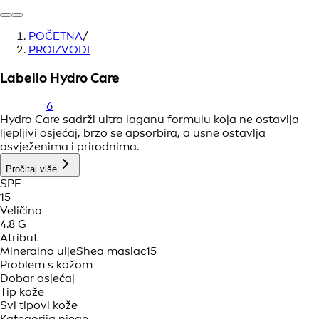
POČETNA
/
PROIZVODI
Labello Hydro Care
6
Hydro Care sadrži ultra laganu formulu koja ne ostavlja
ljepljivi osjećaj, brzo se apsorbira, a usne ostavlja
osvježenima i prirodnima.
Pročitaj više
SPF
15
Veličina
4.8 G
Atribut
Mineralno ulje
Shea maslac
15
Problem s kožom
Dobar osjećaj
Tip kože
Svi tipovi kože
Kategorija njege