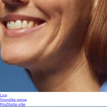
Lice
Staračke pjege
Pročitajte više