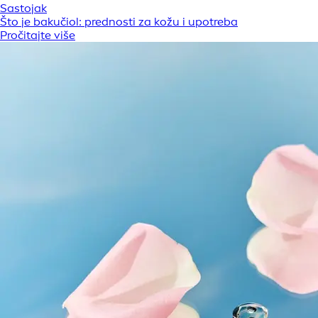
Sastojak
Što je bakučiol: prednosti za kožu i upotreba
Pročitajte više