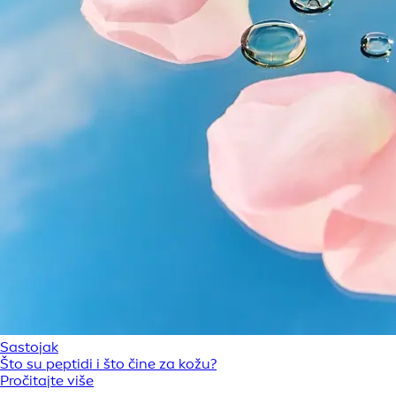
Sastojak
Što su peptidi i što čine za kožu?
Pročitajte više