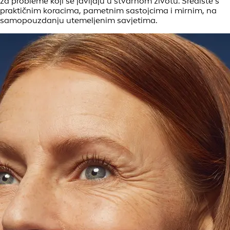
za probleme koji se javljaju u stvarnom životu. Središte s
praktičnim koracima, pametnim sastojcima i mirnim, na
samopouzdanju utemeljenim savjetima.