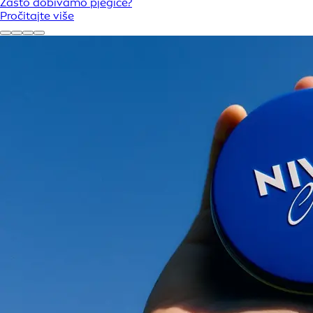
Zašto dobivamo pjegice?
Pročitajte više