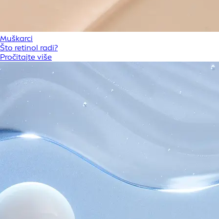
Muškarci
Što retinol radi?
Pročitajte više