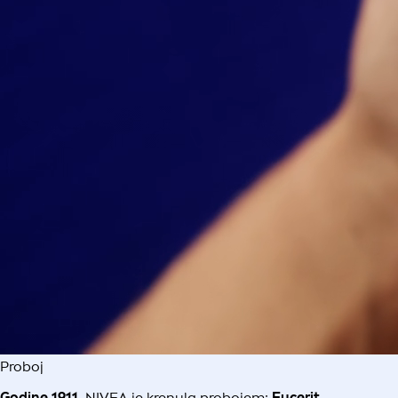
Proboj
Godine 1911.
NIVEA je krenula probojem:
Eucerit
—