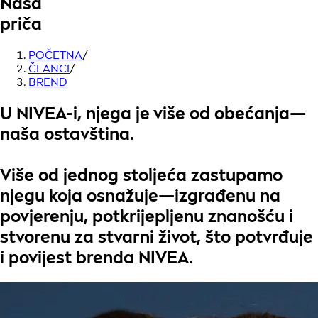
Naša
priča
POČETNA
/
ČLANCI
/
BREND
U
NIVEA
-i, njega je više od obećanja—
naša ostavština
.
Više od jednog stoljeća zastupamo
njegu koja osnažuje
—izgrađenu na
povjerenju, potkrijepljenu
znanošću
i
stvorenu za
stvarni život
, što potvrđuje
i povijest brenda NIVEA.