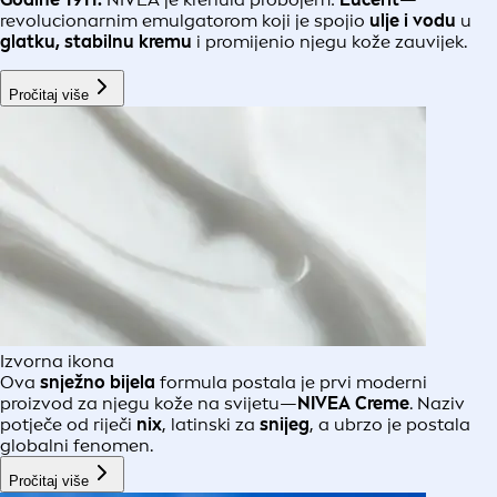
revolucionarnim emulgatorom koji je spojio
ulje i vodu
u
glatku, stabilnu kremu
i promijenio njegu kože zauvijek.
Pročitaj više
Izvorna ikona
Ova
snježno bijela
formula postala je prvi moderni
proizvod za njegu kože na svijetu—
NIVEA Creme
. Naziv
potječe od riječi
nix
, latinski za
snijeg
, a ubrzo je postala
globalni fenomen.
Pročitaj više