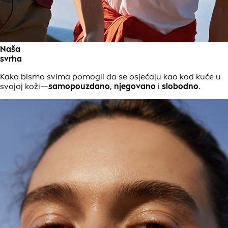
Naša
svrha
Kako bismo svima pomogli da se osjećaju kao kod kuće u
svojoj koži—
samopouzdano
,
njegovano
i
slobodno
.