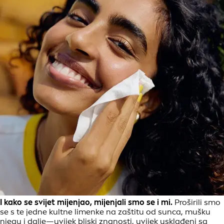
I kako se svijet mijenjao, mijenjali smo se i mi.
Proširili smo
se s te jedne kultne limenke na zaštitu od sunca, mušku
njegu i dalje—uvijek bliski znanosti, uvijek usklađeni sa