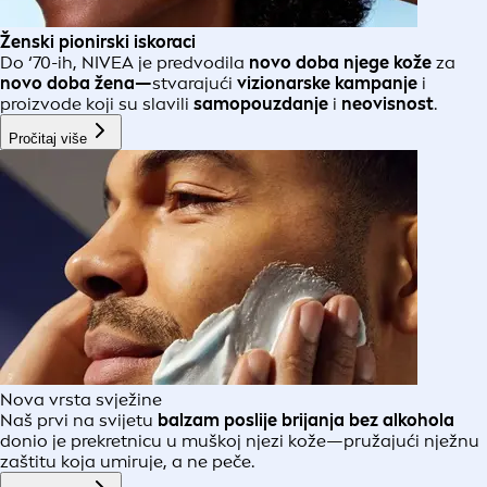
Ženski pionirski iskoraci
Do ‘70-ih, NIVEA je predvodila
novo doba
njege kože
za
novo doba
žena—
stvarajući
vizionarske kampanje
i
proizvode koji su slavili
samopouzdanje
i
neovisnost
.
Pročitaj više
Nova vrsta svježine
Naš prvi na svijetu
balzam poslije brijanja bez alkohola
donio je prekretnicu u muškoj njezi kože—pružajući nježnu
zaštitu koja umiruje, a ne peče.